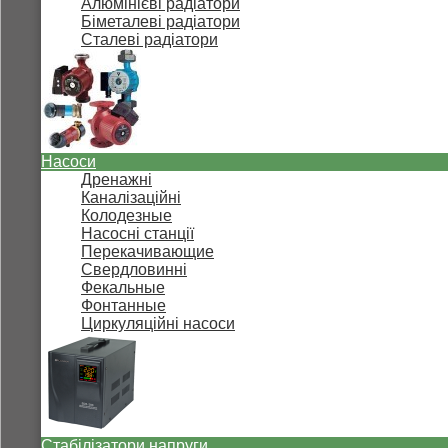
Алюмінієві радіатори
Біметалеві радіатори
Сталеві радіатори
Насоси
Дренажні
Каналізаційні
Колодезные
Насосні станції
Перекачивающие
Свердловинні
Фекальные
Фонтанные
Циркуляційні насоси
Стабілізатори напруги