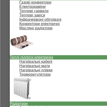
Газові конвектори
Електрокаміни
Теплові гармати
Теплові завіси
Інфрачервоні обігрівачі
Конвектори електричні
Масляні радіатори
Теплі підлоги електричні
Нагрівальні кабелі
Нагрівальні мати
Нагрівальні плівки
Терморегулятори
Радіатори