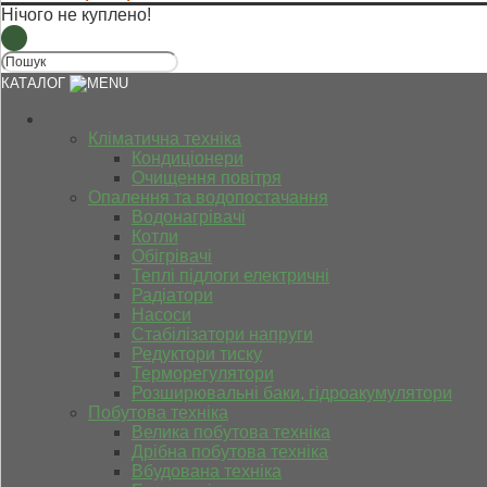
Нічого не куплено!
КАТАЛОГ
Кліматична техніка
Кондиціонери
Очищення повітря
Опалення та водопостачання
Водонагрівачі
Котли
Обігрівачі
Теплі підлоги електричні
Радіатори
Насоси
Стабілізатори напруги
Редуктори тиску
Терморегулятори
Розширювальні баки, гідроакумулятори
Побутова техніка
Велика побутова техніка
Дрібна побутова техніка
Вбудована техніка