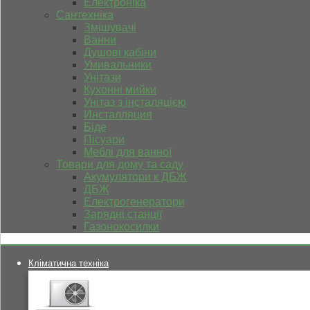
Електроніка
Сантехніка
Змішувачі
Ванни
Душові кабіни
Умивальники
Унітази
Кухонні мийки
Унітаз з інсталяцією
Инсталляция
Біде
Пісуари
Меблі для ванної
Товари для дому та саду
Акумулятори к ДБЖ
ДБЖ
Електрогенератори
Зарядні станції
Газонокосилки
Кліматична техніка