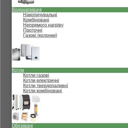
Водонагрівачі
Накопичувальні
Комбіновані
Непрямого нагріву
Проточні
Газові (колонки)
Котли
Котли газові
Котли електричні
Котли твердопаливні
Котли комбіновані
Обігрівачі