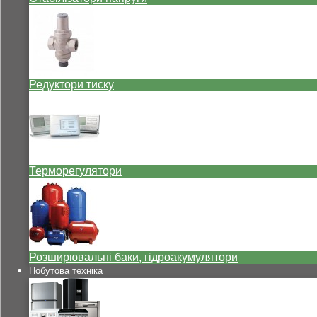
Редуктори тиску
Терморегулятори
Розширювальні баки, гідроакумулятори
Побутова техніка