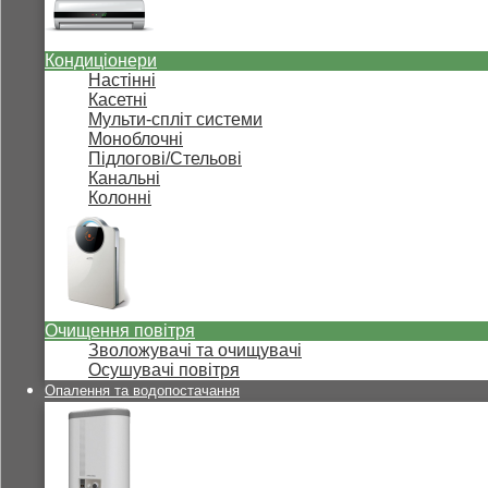
Кондиціонери
Настінні
Касетні
Мульти-спліт системи
Моноблочні
Підлогові/Стельові
Канальні
Колонні
Очищення повітря
Зволожувачі та очищувачі
Осушувачі повітря
Опалення та водопостачання