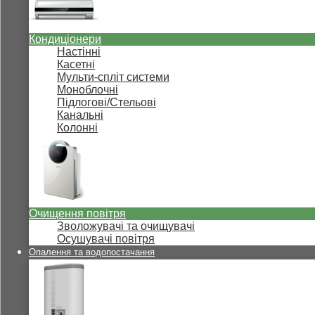
Кондиціонери
Настінні
Касетні
Мульти-спліт системи
Моноблочні
Підлогові/Стельові
Канальні
Колонні
Очищення повітря
Зволожувачі та очищувачі
Осушувачі повітря
Опалення та водопостачання