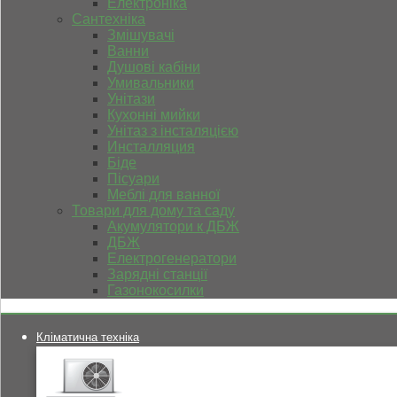
Електроніка
Сантехніка
Змішувачі
Ванни
Душові кабіни
Умивальники
Унітази
Кухонні мийки
Унітаз з інсталяцією
Инсталляция
Біде
Пісуари
Меблі для ванної
Товари для дому та саду
Акумулятори к ДБЖ
ДБЖ
Електрогенератори
Зарядні станції
Газонокосилки
Кліматична техніка