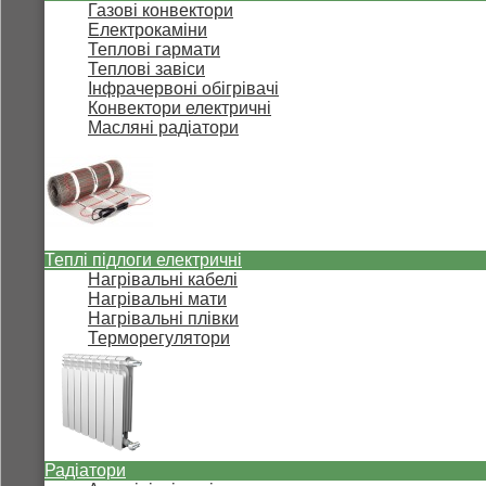
Газові конвектори
Електрокаміни
Теплові гармати
Теплові завіси
Інфрачервоні обігрівачі
Конвектори електричні
Масляні радіатори
Теплі підлоги електричні
Нагрівальні кабелі
Нагрівальні мати
Нагрівальні плівки
Терморегулятори
Радіатори