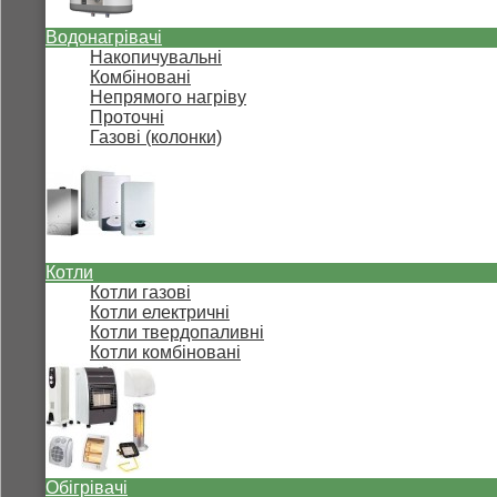
Водонагрівачі
Накопичувальні
Комбіновані
Непрямого нагріву
Проточні
Газові (колонки)
Котли
Котли газові
Котли електричні
Котли твердопаливні
Котли комбіновані
Обігрівачі