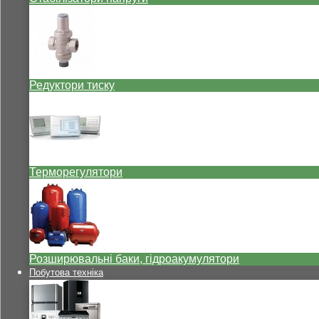
Редуктори тиску
Терморегулятори
Розширювальні баки, гідроакумулятори
Побутова техніка