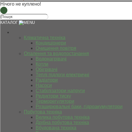
Нічого не куплено!
КАТАЛОГ
Кліматична техніка
Кондиціонери
Очищення повітря
Опалення та водопостачання
Водонагрівачі
Котли
Обігрівачі
Теплі підлоги електричні
Радіатори
Насоси
Стабілізатори напруги
Редуктори тиску
Терморегулятори
Розширювальні баки, гідроакумулятори
Побутова техніка
Велика побутова техніка
Дрібна побутова техніка
Вбудована техніка