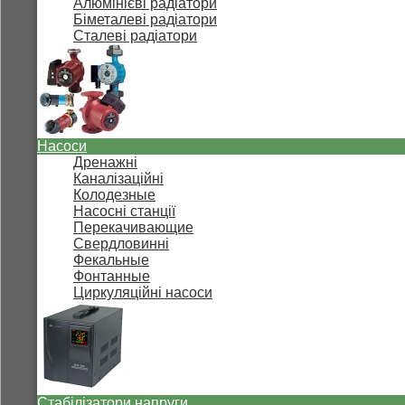
Алюмінієві радіатори
Біметалеві радіатори
Сталеві радіатори
Насоси
Дренажні
Каналізаційні
Колодезные
Насосні станції
Перекачивающие
Свердловинні
Фекальные
Фонтанные
Циркуляційні насоси
Стабілізатори напруги