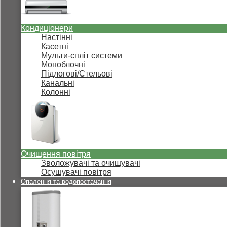
Кондиціонери
Настінні
Касетні
Мульти-спліт системи
Моноблочні
Підлогові/Стельові
Канальні
Колонні
Очищення повітря
Зволожувачі та очищувачі
Осушувачі повітря
Опалення та водопостачання