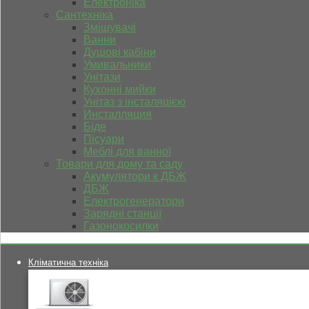
Електроніка
Сантехніка
Змішувачі
Ванни
Душові кабіни
Умивальники
Унітази
Кухонні мийки
Унітаз з інсталяцією
Инсталляция
Біде
Пісуари
Меблі для ванної
Товари для дому та саду
Акумулятори к ДБЖ
ДБЖ
Електрогенератори
Зарядні станції
Газонокосилки
Кліматична техніка