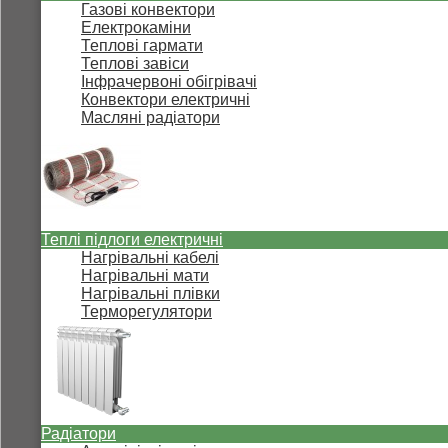
Газові конвектори
Електрокаміни
Теплові гармати
Теплові завіси
Інфрачервоні обігрівачі
Конвектори електричні
Масляні радіатори
Теплі підлоги електричні
Нагрівальні кабелі
Нагрівальні мати
Нагрівальні плівки
Терморегулятори
Радіатори