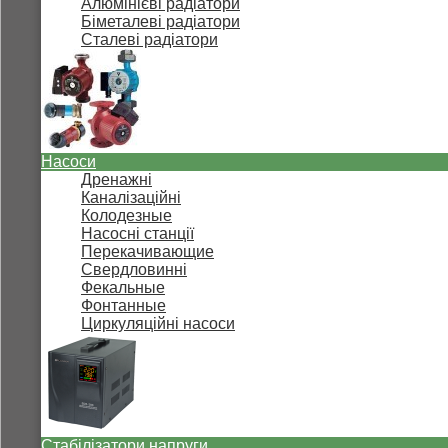
Алюмінієві радіатори
Біметалеві радіатори
Сталеві радіатори
Насоси
Дренажні
Каналізаційні
Колодезные
Насосні станції
Перекачивающие
Свердловинні
Фекальные
Фонтанные
Циркуляційні насоси
Стабілізатори напруги