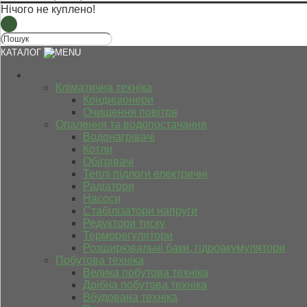
Нічого не куплено!
КАТАЛОГ
Кліматична техніка
Кондиціонери
Очищення повітря
Опалення та водопостачання
Водонагрівачі
Котли
Обігрівачі
Теплі підлоги електричні
Радіатори
Насоси
Стабілізатори напруги
Редуктори тиску
Терморегулятори
Розширювальні баки, гідроакумулятори
Побутова техніка
Велика побутова техніка
Дрібна побутова техніка
Вбудована техніка