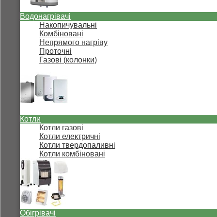
Водонагрівачі
Накопичувальні
Комбіновані
Непрямого нагріву
Проточні
Газові (колонки)
Котли
Котли газові
Котли електричні
Котли твердопаливні
Котли комбіновані
Обігрівачі