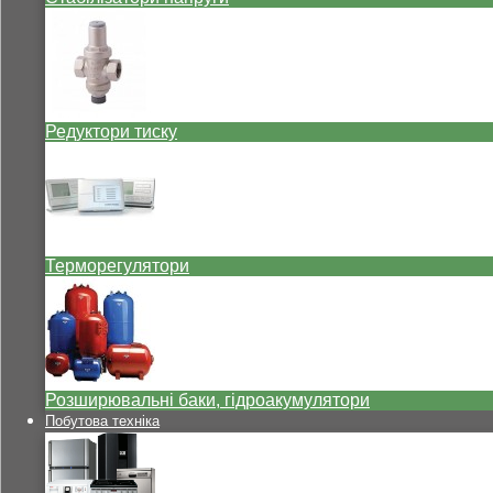
Редуктори тиску
Терморегулятори
Розширювальні баки, гідроакумулятори
Побутова техніка