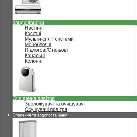
Кондиціонери
Настінні
Касетні
Мульти-спліт системи
Моноблочні
Підлогові/Стельові
Канальні
Колонні
Очищення повітря
Зволожувачі та очищувачі
Осушувачі повітря
Опалення та водопостачання