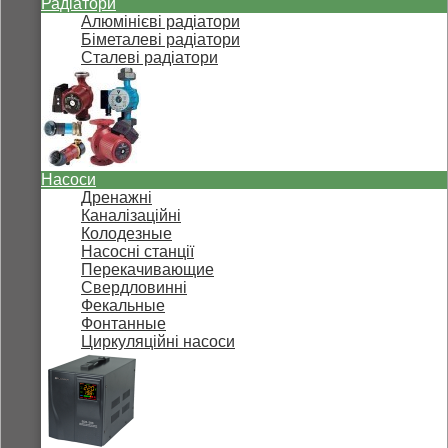
Радіатори
Алюмінієві радіатори
Біметалеві радіатори
Сталеві радіатори
Насоси
Дренажні
Каналізаційні
Колодезные
Насосні станції
Перекачивающие
Свердловинні
Фекальные
Фонтанные
Циркуляційні насоси