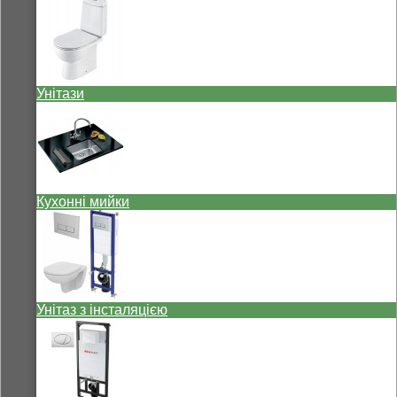
Унітази
Кухонні мийки
Унітаз з інсталяцією