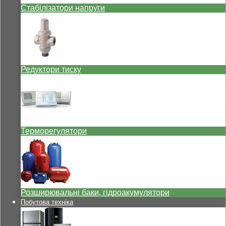
Стабілізатори напруги
Редуктори тиску
Терморегулятори
Розширювальні баки, гідроакумулятори
Побутова техніка