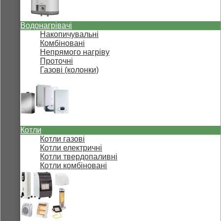
Водонагрівачі
Накопичувальні
Комбіновані
Непрямого нагріву
Проточні
Газові (колонки)
Котли
Котли газові
Котли електричні
Котли твердопаливні
Котли комбіновані