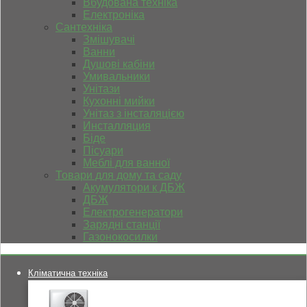
Вбудована техніка
Електроніка
Сантехніка
Змішувачі
Ванни
Душові кабіни
Умивальники
Унітази
Кухонні мийки
Унітаз з інсталяцією
Инсталляция
Біде
Пісуари
Меблі для ванної
Товари для дому та саду
Акумулятори к ДБЖ
ДБЖ
Електрогенератори
Зарядні станції
Газонокосилки
Кліматична техніка