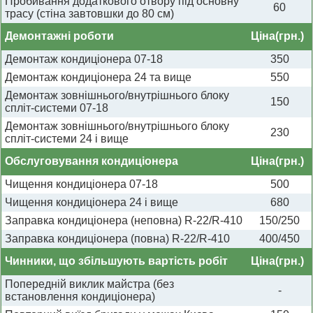
Пробивання додаткового отвору під основну
60
трасу (стіна завтовшки до 80 см)
Демонтажні роботи
Ціна(грн.)
Демонтаж кондиціонера 07-18
350
Демонтаж кондиціонера 24 та вище
550
Демонтаж зовнішнього/внутрішнього блоку
150
спліт-системи 07-18
Демонтаж зовнішнього/внутрішнього блоку
230
спліт-системи 24 і вище
Обслуговування кондиціонера
Ціна(грн.)
Чищення кондиціонера 07-18
500
Чищення кондиціонера 24 і вище
680
Заправка кондиціонера (неповна) R-22/R-410
150/250
Заправка кондиціонера (повна) R-22/R-410
400/450
Чинники, що збільшують вартість робіт
Ціна(грн.)
Попередній виклик майстра (без
-
встановлення кондиціонера)