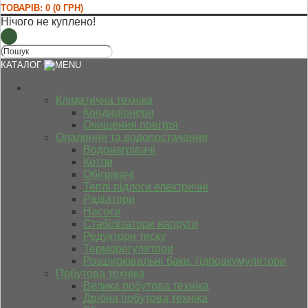
ТОВАРІВ: 0 (0 ГРН)
Нічого не куплено!
КАТАЛОГ
Кліматична техніка
Кондиціонери
Очищення повітря
Опалення та водопостачання
Водонагрівачі
Котли
Обігрівачі
Теплі підлоги електричні
Радіатори
Насоси
Стабілізатори напруги
Редуктори тиску
Терморегулятори
Розширювальні баки, гідроакумулятори
Побутова техніка
Велика побутова техніка
Дрібна побутова техніка