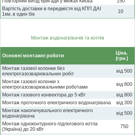
Повторний виїзд бригади у межах Києва
150
Вартість доставки в передмістя від КПП ДАІ
10
1км, в один бік
Монтаж водонагрівачів та котлів
Ціна,
Основні монтажні роботи
(грн.)
Монтаж газової колонки без
від 500
електрогазозварювальних робіт
Монтаж газової колонки з
від 800
електрогазозварювальними роботами
Монтаж газового конвектора до 5 кВт
від 800
Монтаж проточного електричного водонагрівача
від 300
Монтаж накопичувального електричного
від 500
водонагрівача
Монтаж одноконтурного підлогового котла
750
(Україна) до 20 кВт