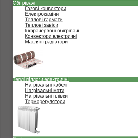
Обігрівачі
Газові конвектори
Електрокаміни
Теплові гармати
Теплові завіси
Інфрачервоні обігрівачі
Конвектори електричні
Масляні радіатори
Теплі підлоги електричні
Нагрівальні кабелі
Нагрівальні мати
Нагрівальні плівки
Терморегулятори