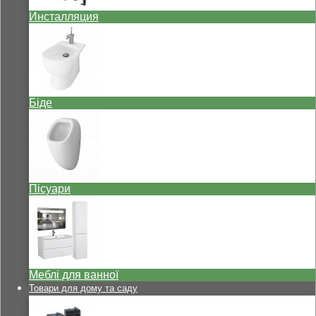
Инсталляция
Біде
Пісуари
Меблі для ванної
Товари для дому та саду