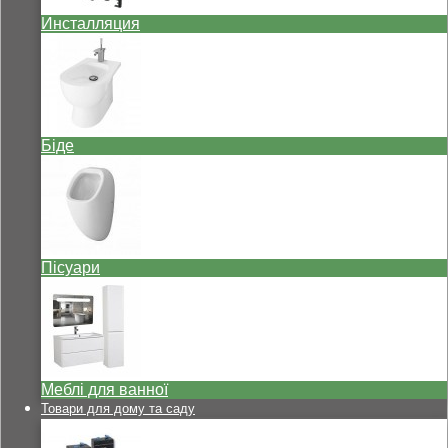
Инсталляция
Біде
Пісуари
Меблі для ванної
Товари для дому та саду