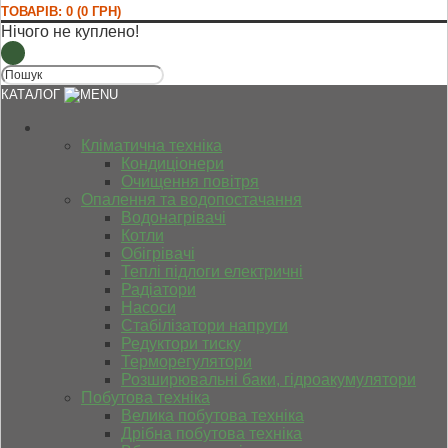
ТОВАРІВ: 0 (0 ГРН)
Нічого не куплено!
КАТАЛОГ
Кліматична техніка
Кондиціонери
Очищення повітря
Опалення та водопостачання
Водонагрівачі
Котли
Обігрівачі
Теплі підлоги електричні
Радіатори
Насоси
Стабілізатори напруги
Редуктори тиску
Терморегулятори
Розширювальні баки, гідроакумулятори
Побутова техніка
Велика побутова техніка
Дрібна побутова техніка