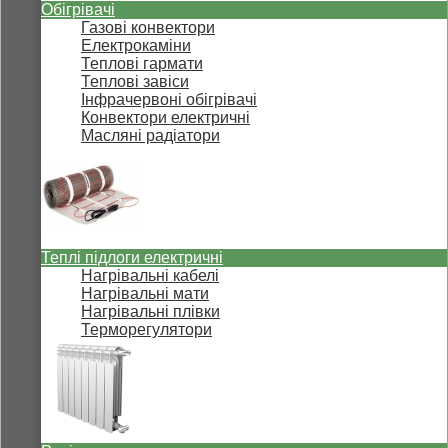
Обігрівачі
Газові конвектори
Електрокаміни
Теплові гармати
Теплові завіси
Інфрачервоні обігрівачі
Конвектори електричні
Масляні радіатори
Теплі підлоги електричні
Нагрівальні кабелі
Нагрівальні мати
Нагрівальні плівки
Терморегулятори