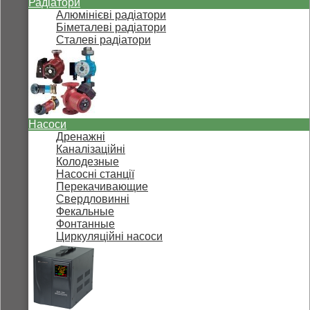
Радіатори
Алюмінієві радіатори
Біметалеві радіатори
Сталеві радіатори
Насоси
Дренажні
Каналізаційні
Колодезные
Насосні станції
Перекачивающие
Свердловинні
Фекальные
Фонтанные
Циркуляційні насоси