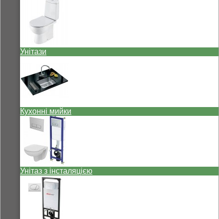
Унітази
Кухонні мийки
Унітаз з інсталяцією