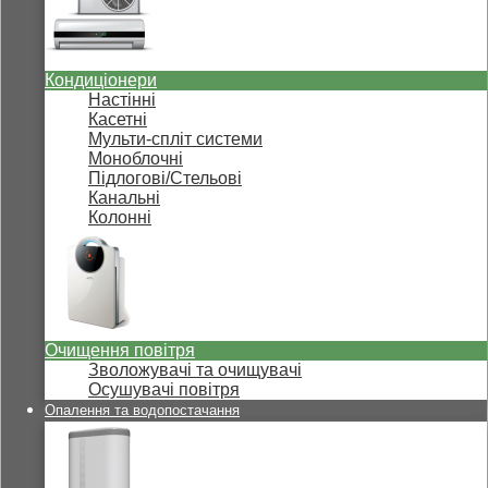
Кондиціонери
Настінні
Касетні
Мульти-спліт системи
Моноблочні
Підлогові/Стельові
Канальні
Колонні
Очищення повітря
Зволожувачі та очищувачі
Осушувачі повітря
Опалення та водопостачання