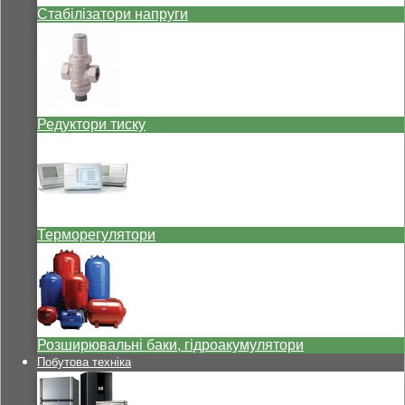
Стабілізатори напруги
Редуктори тиску
Терморегулятори
Розширювальні баки, гідроакумулятори
Побутова техніка