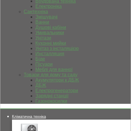
Вбудована техніка
Електроніка
Сантехніка
Змішувачі
Ванни
Душові кабіни
Умивальники
Унітази
Кухонні мийки
Унітаз з інсталяцією
Инсталляция
Біде
Пісуари
Меблі для ванної
Товари для дому та саду
Акумулятори к ДБЖ
ДБЖ
Електрогенератори
Зарядні станції
Газонокосилки
Кліматична техніка