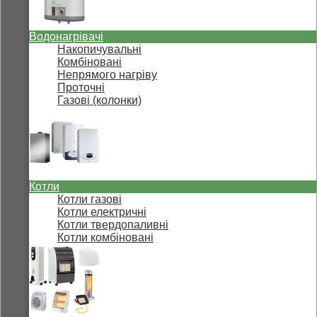
Водонагрівачі
Накопичувальні
Комбіновані
Непрямого нагріву
Проточні
Газові (колонки)
Котли
Котли газові
Котли електричні
Котли твердопаливні
Котли комбіновані