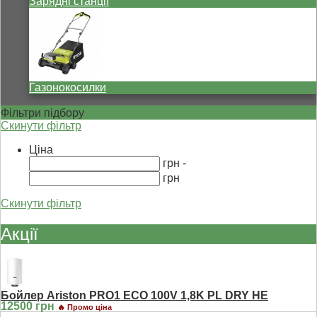
Зарядні станції
Газонокосилки
Фільтри підбору
Скинути фільтр
Ціна
грн -
грн
Скинути фільтр
Акції
Бойлер Ariston PRO1 ECO 100V 1,8K PL DRY HE
12500 грн
🔥 Промо ціна