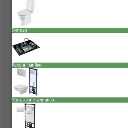
Унітази
Кухонні мийки
Унітаз з інсталяцією