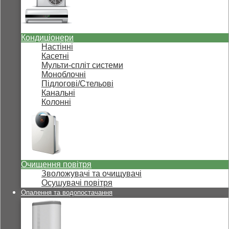
Кондиціонери
Настінні
Касетні
Мульти-спліт системи
Моноблочні
Підлогові/Стельові
Канальні
Колонні
Очищення повітря
Зволожувачі та очищувачі
Осушувачі повітря
Опалення та водопостачання