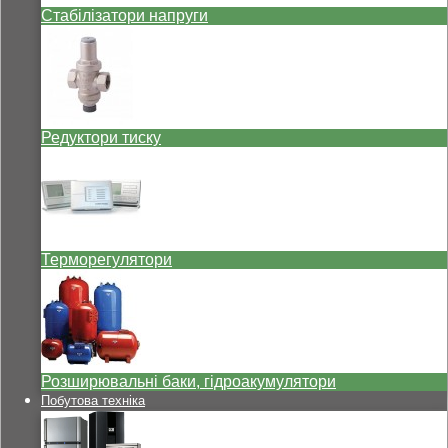
Стабілізатори напруги
Редуктори тиску
Терморегулятори
Розширювальні баки, гідроакумулятори
Побутова техніка