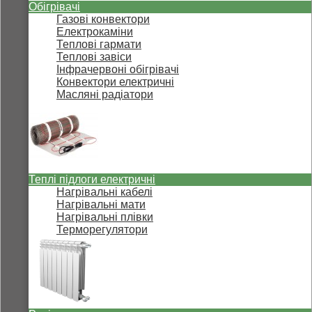
Обігрівачі
Газові конвектори
Електрокаміни
Теплові гармати
Теплові завіси
Інфрачервоні обігрівачі
Конвектори електричні
Масляні радіатори
Теплі підлоги електричні
Нагрівальні кабелі
Нагрівальні мати
Нагрівальні плівки
Терморегулятори