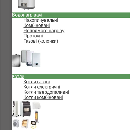
Водонагрівачі
Накопичувальні
Комбіновані
Непрямого нагріву
Проточні
Газові (колонки)
Котли
Котли газові
Котли електричні
Котли твердопаливні
Котли комбіновані