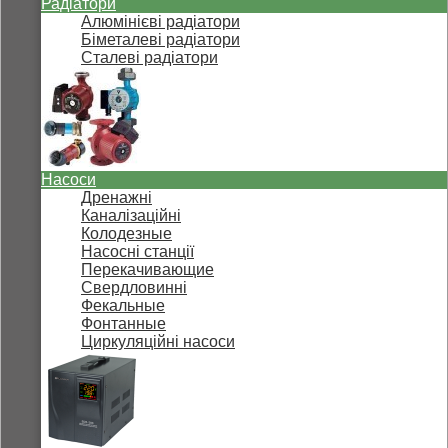
Радіатори
Алюмінієві радіатори
Біметалеві радіатори
Сталеві радіатори
Насоси
Дренажні
Каналізаційні
Колодезные
Насосні станції
Перекачивающие
Свердловинні
Фекальные
Фонтанные
Циркуляційні насоси