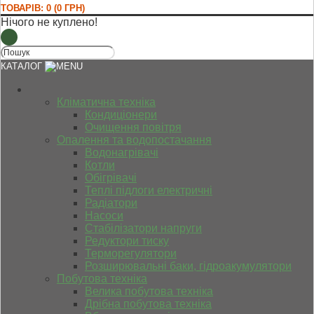
ТОВАРІВ: 0 (0 ГРН)
Нічого не куплено!
КАТАЛОГ
Кліматична техніка
Кондиціонери
Очищення повітря
Опалення та водопостачання
Водонагрівачі
Котли
Обігрівачі
Теплі підлоги електричні
Радіатори
Насоси
Стабілізатори напруги
Редуктори тиску
Терморегулятори
Розширювальні баки, гідроакумулятори
Побутова техніка
Велика побутова техніка
Дрібна побутова техніка