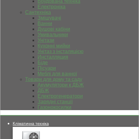
Вбудована техніка
Електроніка
Сантехніка
Змішувачі
Ванни
Душові кабіни
Умивальники
Унітази
Кухонні мийки
Унітаз з інсталяцією
Инсталляция
Біде
Пісуари
Меблі для ванної
Товари для дому та саду
Акумулятори к ДБЖ
ДБЖ
Електрогенератори
Зарядні станції
Газонокосилки
Кліматична техніка