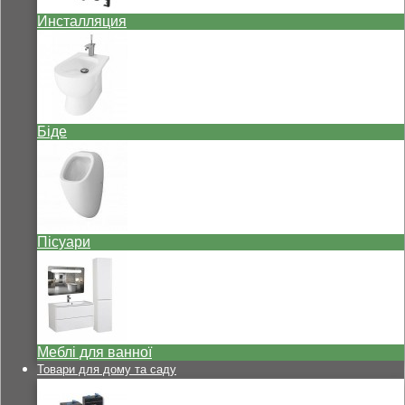
Инсталляция
Біде
Пісуари
Меблі для ванної
Товари для дому та саду