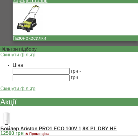
Зарядні станції
Газонокосилки
Фільтри підбору
Скинути фільтр
Ціна
грн -
грн
Скинути фільтр
Акції
Бойлер Ariston PRO1 ECO 100V 1,8K PL DRY HE
12500 грн
🔥 Промо ціна