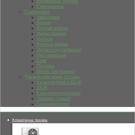
Вбудована техніка
Електроніка
Сантехніка
Змішувачі
Ванни
Душові кабіни
Умивальники
Унітази
Кухонні мийки
Унітаз з інсталяцією
Инсталляция
Біде
Пісуари
Меблі для ванної
Товари для дому та саду
Акумулятори к ДБЖ
ДБЖ
Електрогенератори
Зарядні станції
Газонокосилки
Кліматична техніка