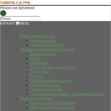
ТОВАРІВ: 0 (0 ГРН)
Нічого не куплено!
КАТАЛОГ
Кліматична техніка
Кондиціонери
Очищення повітря
Опалення та водопостачання
Водонагрівачі
Котли
Обігрівачі
Теплі підлоги електричні
Радіатори
Насоси
Стабілізатори напруги
Редуктори тиску
Терморегулятори
Розширювальні баки, гідроакумулятори
Побутова техніка
Велика побутова техніка
Дрібна побутова техніка