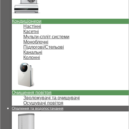
Кондиціонери
Настінні
Касетні
Мульти-спліт системи
Моноблочні
Підлогові/Стельові
Канальні
Колонні
Очищення повітря
Зволожувачі та очищувачі
Осушувачі повітря
Опалення та водопостачання