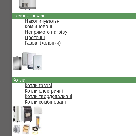
Водонагрівачі
Накопичувальні
Комбіновані
Непрямого нагріву
Проточні
Газові (колонки)
Котли
Котли газові
Котли електричні
Котли твердопаливні
Котли комбіновані