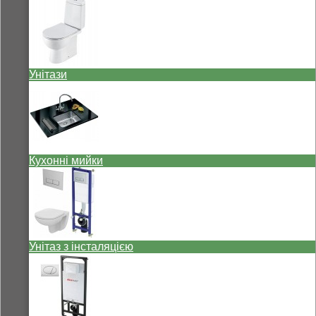
Унітази
Кухонні мийки
Унітаз з інсталяцією