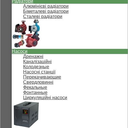
Радіатори
Алюмінієві радіатори
Біметалеві радіатори
Сталеві радіатори
Насоси
Дренажні
Каналізаційні
Колодезные
Насосні станції
Перекачивающие
Свердловинні
Фекальные
Фонтанные
Циркуляційні насоси