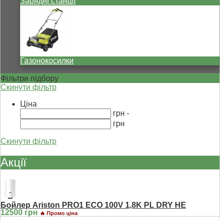
Зарядні станції
Газонокосилки
Фільтри підбору
Скинути фільтр
Ціна
грн -
грн
Скинути фільтр
Акції
Бойлер Ariston PRO1 ECO 100V 1,8K PL DRY HE
12500 грн
🔥 Промо ціна