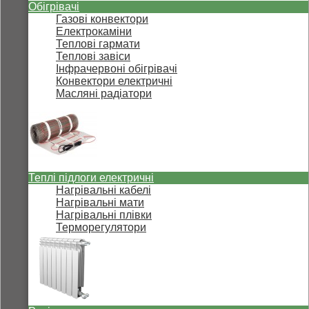
Обігрівачі
Газові конвектори
Електрокаміни
Теплові гармати
Теплові завіси
Інфрачервоні обігрівачі
Конвектори електричні
Масляні радіатори
Теплі підлоги електричні
Нагрівальні кабелі
Нагрівальні мати
Нагрівальні плівки
Терморегулятори