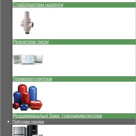
Стабілізатори напруги
Редуктори тиску
Терморегулятори
Розширювальні баки, гідроакумулятори
Побутова техніка