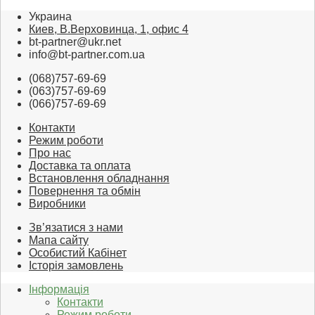
Украина
Киев, В.Верховинца, 1, офис 4
bt-partner@ukr.net
info@bt-partner.com.ua
(068)757-69-69
(063)757-69-69
(066)757-69-69
Контакти
Режим роботи
Про нас
Доставка та оплата
Встановлення обладнання
Повернення та обмін
Виробники
Зв’язатися з нами
Мапа сайту
Особистий Кабінет
Історія замовлень
Інформація
Контакти
Режим роботи