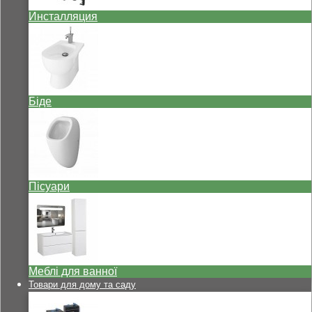
Инсталляция
Біде
Пісуари
Меблі для ванної
Товари для дому та саду