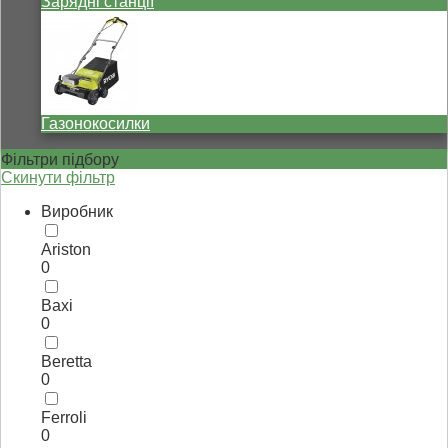
Зарядні станції
Газонокосилки
Фільтри підбору
Скинути фільтр
Виробник
Ariston
0
Baxi
0
Beretta
0
Ferroli
0