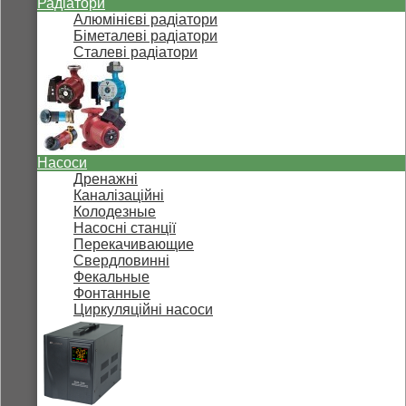
Радіатори
Алюмінієві радіатори
Біметалеві радіатори
Сталеві радіатори
Насоси
Дренажні
Каналізаційні
Колодезные
Насосні станції
Перекачивающие
Свердловинні
Фекальные
Фонтанные
Циркуляційні насоси