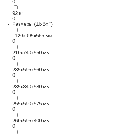
0
92 кг
0
Размеры (ШхВхГ)
1120х995х565 мм
0
210х740х550 мм
0
235х595х560 мм
0
235х840х580 мм
0
255х590х575 мм
0
260х595х400 мм
0