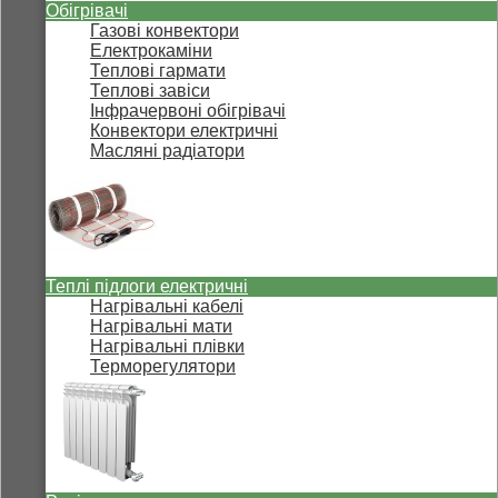
Обігрівачі
Газові конвектори
Електрокаміни
Теплові гармати
Теплові завіси
Інфрачервоні обігрівачі
Конвектори електричні
Масляні радіатори
Теплі підлоги електричні
Нагрівальні кабелі
Нагрівальні мати
Нагрівальні плівки
Терморегулятори