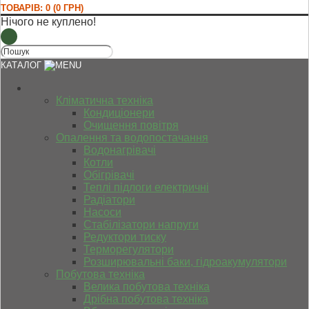
ТОВАРІВ: 0 (0 ГРН)
Нічого не куплено!
КАТАЛОГ
Кліматична техніка
Кондиціонери
Очищення повітря
Опалення та водопостачання
Водонагрівачі
Котли
Обігрівачі
Теплі підлоги електричні
Радіатори
Насоси
Стабілізатори напруги
Редуктори тиску
Терморегулятори
Розширювальні баки, гідроакумулятори
Побутова техніка
Велика побутова техніка
Дрібна побутова техніка