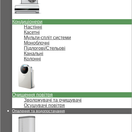
Кондиціонери
Настінні
Касетні
Мульти-спліт системи
Моноблочні
Підлогові/Стельові
Канальні
Колонні
Очищення повітря
Зволожувачі та очищувачі
Осушувачі повітря
Опалення та водопостачання