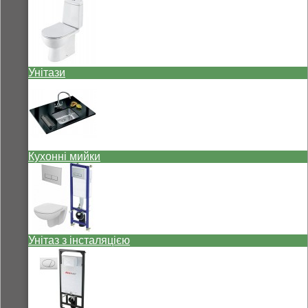
Унітази
Кухонні мийки
Унітаз з інсталяцією