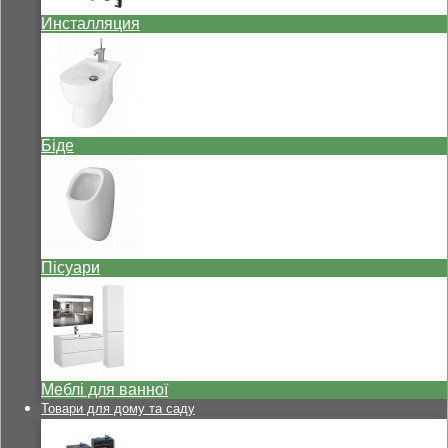
Инсталляция
Біде
Пісуари
Меблі для ванної
Товари для дому та саду