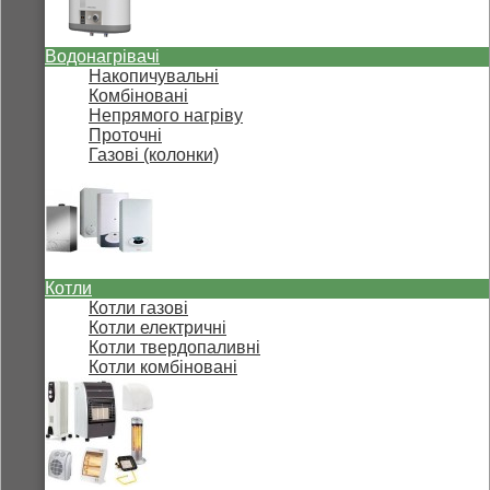
Водонагрівачі
Накопичувальні
Комбіновані
Непрямого нагріву
Проточні
Газові (колонки)
Котли
Котли газові
Котли електричні
Котли твердопаливні
Котли комбіновані