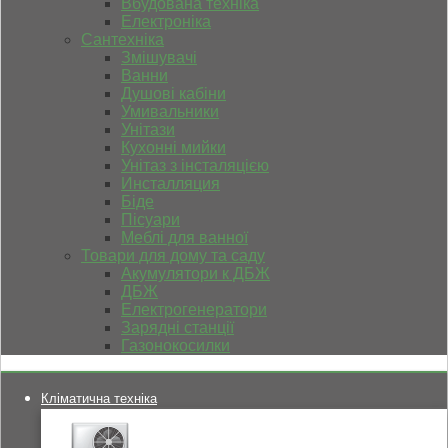
Вбудована техніка
Електроніка
Сантехніка
Змішувачі
Ванни
Душові кабіни
Умивальники
Унітази
Кухонні мийки
Унітаз з інсталяцією
Инсталляция
Біде
Пісуари
Меблі для ванної
Товари для дому та саду
Акумулятори к ДБЖ
ДБЖ
Електрогенератори
Зарядні станції
Газонокосилки
Кліматична техніка