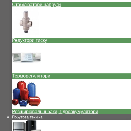
Стабілізатори напруги
Редуктори тиску
Терморегулятори
Розширювальні баки, гідроакумулятори
Побутова техніка