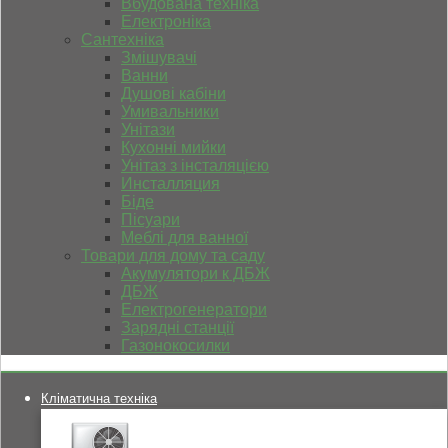
Вбудована техніка
Електроніка
Сантехніка
Змішувачі
Ванни
Душові кабіни
Умивальники
Унітази
Кухонні мийки
Унітаз з інсталяцією
Инсталляция
Біде
Пісуари
Меблі для ванної
Товари для дому та саду
Акумулятори к ДБЖ
ДБЖ
Електрогенератори
Зарядні станції
Газонокосилки
Кліматична техніка