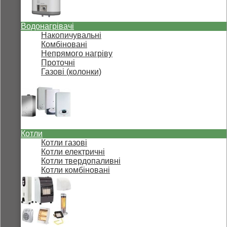
Водонагрівачі
Накопичувальні
Комбіновані
Непрямого нагріву
Проточні
Газові (колонки)
Котли
Котли газові
Котли електричні
Котли твердопаливні
Котли комбіновані