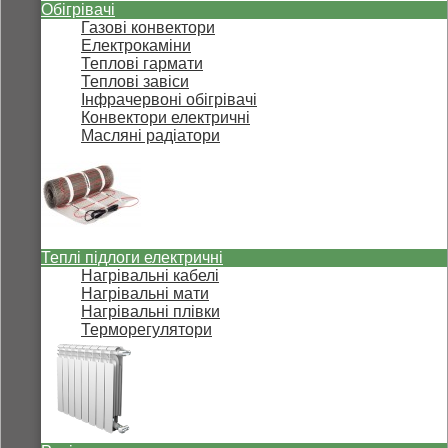
Обігрівачі
Газові конвектори
Електрокаміни
Теплові гармати
Теплові завіси
Інфрачервоні обігрівачі
Конвектори електричні
Масляні радіатори
Теплі підлоги електричні
Нагрівальні кабелі
Нагрівальні мати
Нагрівальні плівки
Терморегулятори