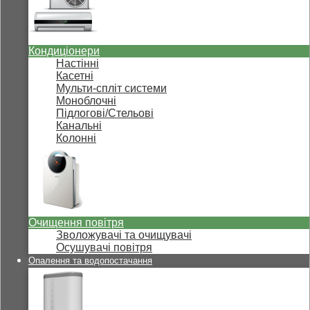
Кондиціонери
Настінні
Касетні
Мульти-спліт системи
Моноблочні
Підлогові/Стельові
Канальні
Колонні
Очищення повітря
Зволожувачі та очищувачі
Осушувачі повітря
Опалення та водопостачання