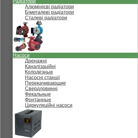
Радіатори
Алюмінієві радіатори
Біметалеві радіатори
Сталеві радіатори
Насоси
Дренажні
Каналізаційні
Колодезные
Насосні станції
Перекачивающие
Свердловинні
Фекальные
Фонтанные
Циркуляційні насоси