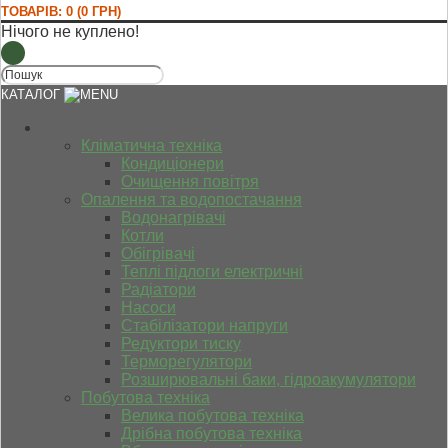
ТОВАРІВ: 0 (0 ГРН)
Нічого не куплено!
КАТАЛОГ
Кліматична техніка
Кондиціонери
Очищення повітря
Опалення та водопостачання
Водонагрівачі
Котли
Обігрівачі
Теплі підлоги електричні
Радіатори
Насоси
Стабілізатори напруги
Редуктори тиску
Терморегулятори
Розширювальні баки, гідроакумулятори
Побутова техніка
Велика побутова техніка
Дрібна побутова техніка