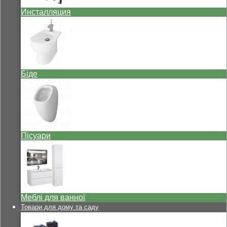
Инсталляция
Біде
Пісуари
Меблі для ванної
Товари для дому та саду