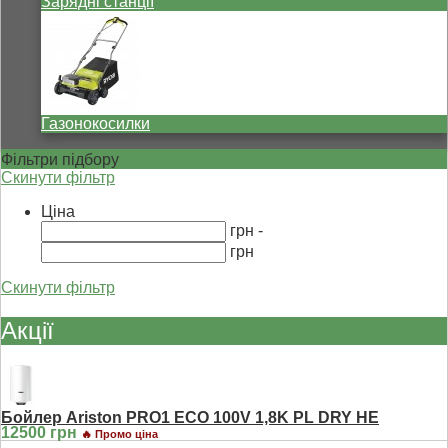
Зарядні станції
Газонокосилки
Фільтри підбору
Скинути фільтр
Ціна
грн -
грн
Скинути фільтр
Акції
Бойлер Ariston PRO1 ECO 100V 1,8K PL DRY HE
12500 грн
🔥 Промо ціна