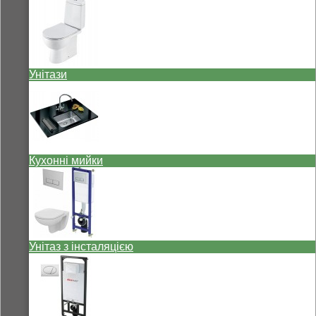
Унітази
Кухонні мийки
Унітаз з інсталяцією