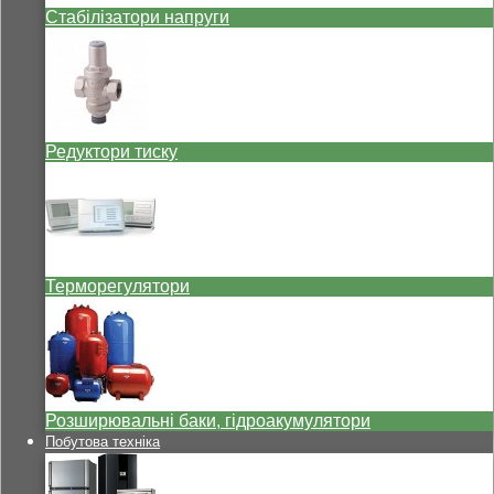
Стабілізатори напруги
Редуктори тиску
Терморегулятори
Розширювальні баки, гідроакумулятори
Побутова техніка