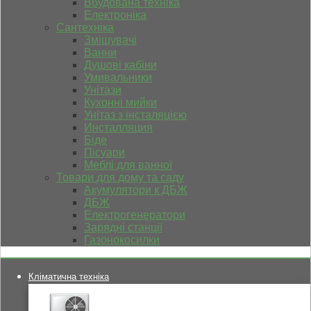
Вбудована техніка
Електроніка
Сантехніка
Змішувачі
Ванни
Душові кабіни
Умивальники
Унітази
Кухонні мийки
Унітаз з інсталяцією
Инсталляция
Біде
Пісуари
Меблі для ванної
Товари для дому та саду
Акумулятори к ДБЖ
ДБЖ
Електрогенератори
Зарядні станції
Газонокосилки
Кліматична техніка