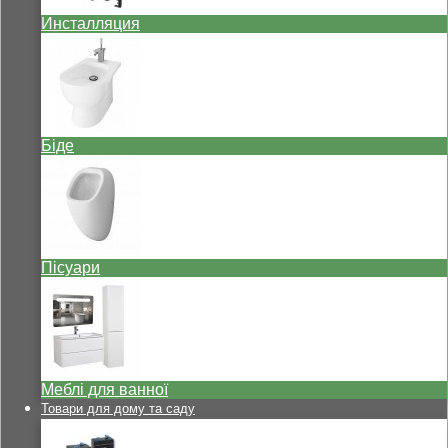
Инсталляция
Біде
Пісуари
Меблі для ванної
Товари для дому та саду