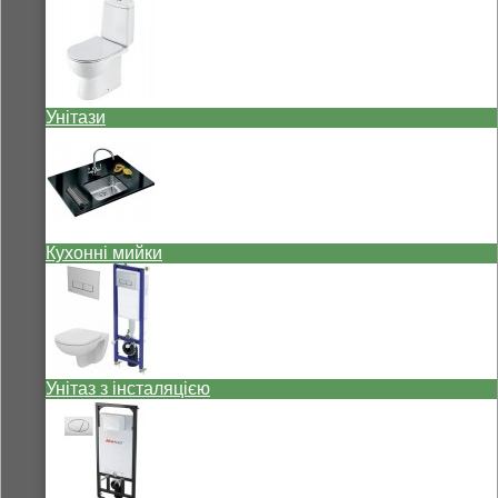
Унітази
Кухонні мийки
Унітаз з інсталяцією