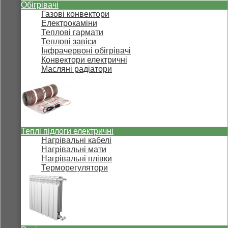
Обігрівачі
Газові конвектори
Електрокаміни
Теплові гармати
Теплові завіси
Інфрачервоні обігрівачі
Конвектори електричні
Масляні радіатори
Теплі підлоги електричні
Нагрівальні кабелі
Нагрівальні мати
Нагрівальні плівки
Терморегулятори