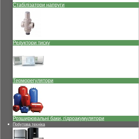
Стабілізатори напруги
Редуктори тиску
Терморегулятори
Розширювальні баки, гідроакумулятори
Побутова техніка