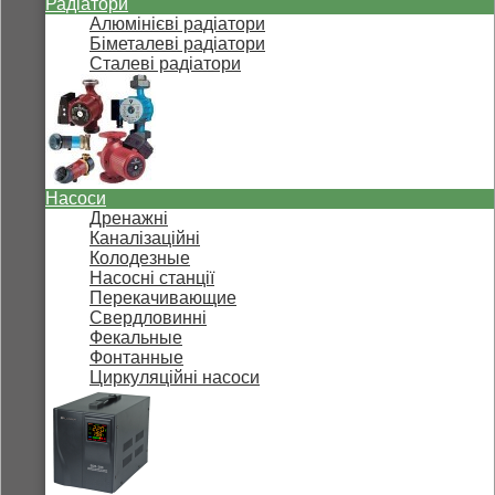
Радіатори
Алюмінієві радіатори
Біметалеві радіатори
Сталеві радіатори
Насоси
Дренажні
Каналізаційні
Колодезные
Насосні станції
Перекачивающие
Свердловинні
Фекальные
Фонтанные
Циркуляційні насоси