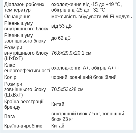
Діапазон робочих
охолодження від -15 до +49 °C,
температур
обігрів від -25 до +32 °C
Оснащення
можливість вбудувати Wi-Fi модуль
Рівень шуму
від 53 дБ
внутрішнього блоку
Рівень шуму
до 62 дБ
зовнішнього блоку
Розміри
внутрішнього блоку
76.8x29.9x20.1 см
(ШхВхГ)
Клас
охолодження A+, обігрів A+++
енергоефективності
Колір
чорний, зовнішній блок білий
Розміри
зовнішнього блоку
70.5x53x28 см
(ШхВхГ)
Країна реєстрації
Китай
бренду
внутрішній блок 7.5 кг, зовнішній
Вага
блок 23 кг
Країна-виробник
Китай