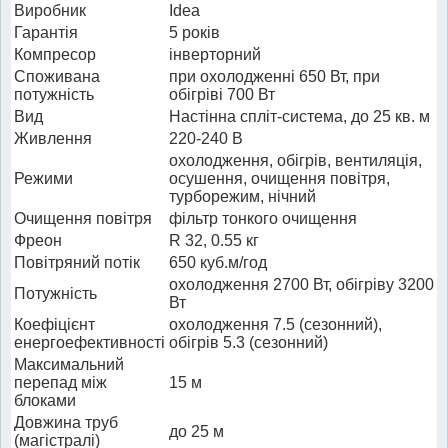
Виробник
Idea
Гарантія
5 років
Компресор
інверторний
Споживана
при охолодженні 650 Вт, при
потужність
обігріві 700 Вт
Вид
Настінна спліт-система, до 25 кв. м
Живлення
220-240 В
охолодження, обігрів, вентиляція,
Режими
осушення, очищення повітря,
турборежим, нічний
Очищення повітря
фільтр тонкого очищення
Фреон
R 32, 0.55 кг
Повітряний потік
650 куб.м/год
охолодження 2700 Вт, обігріву 3200
Потужність
Вт
Коефіцієнт
охолодження 7.5 (сезонний),
енергоефективності
обігрів 5.3 (сезонний)
Максимальний
перепад між
15 м
блоками
Довжина труб
до 25 м
(магістралі)