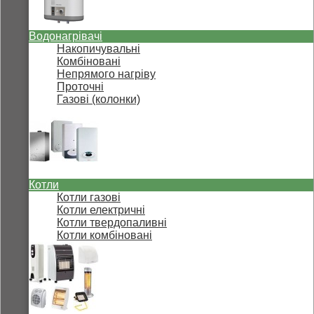
Водонагрівачі
Накопичувальні
Комбіновані
Непрямого нагріву
Проточні
Газові (колонки)
Котли
Котли газові
Котли електричні
Котли твердопаливні
Котли комбіновані