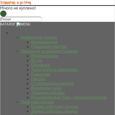
ТОВАРІВ: 0 (0 ГРН)
Нічого не куплено!
КАТАЛОГ
Кліматична техніка
Кондиціонери
Очищення повітря
Опалення та водопостачання
Водонагрівачі
Котли
Обігрівачі
Теплі підлоги електричні
Радіатори
Насоси
Стабілізатори напруги
Редуктори тиску
Терморегулятори
Розширювальні баки, гідроакумулятори
Побутова техніка
Велика побутова техніка
Дрібна побутова техніка