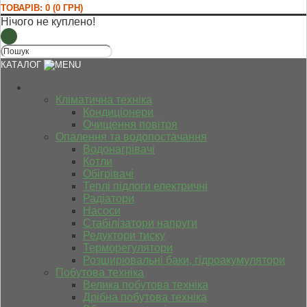
ТОВАРІВ: 0 (0 ГРН)
Нічого не куплено!
КАТАЛОГ
Кліматична техніка
Кондиціонери
Очищення повітря
Опалення та водопостачання
Водонагрівачі
Котли
Обігрівачі
Теплі підлоги електричні
Радіатори
Насоси
Стабілізатори напруги
Редуктори тиску
Терморегулятори
Розширювальні баки, гідроакумулятори
Побутова техніка
Велика побутова техніка
Дрібна побутова техніка