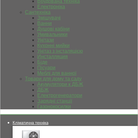
Вбудована техніка
Електроніка
Сантехніка
Змішувачі
Ванни
Душові кабіни
Умивальники
Унітази
Кухонні мийки
Унітаз з інсталяцією
Инсталляция
Біде
Пісуари
Меблі для ванної
Товари для дому та саду
Акумулятори к ДБЖ
ДБЖ
Електрогенератори
Зарядні станції
Газонокосилки
Кліматична техніка