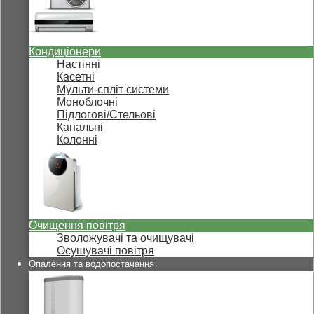
Кондиціонери
Настінні
Касетні
Мульти-спліт системи
Моноблочні
Підлогові/Стельові
Канальні
Колонні
Очищення повітря
Зволожувачі та очищувачі
Осушувачі повітря
Опалення та водопостачання