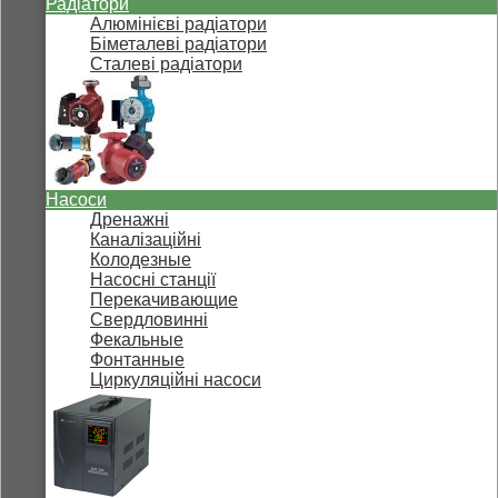
Радіатори
Алюмінієві радіатори
Біметалеві радіатори
Сталеві радіатори
Насоси
Дренажні
Каналізаційні
Колодезные
Насосні станції
Перекачивающие
Свердловинні
Фекальные
Фонтанные
Циркуляційні насоси