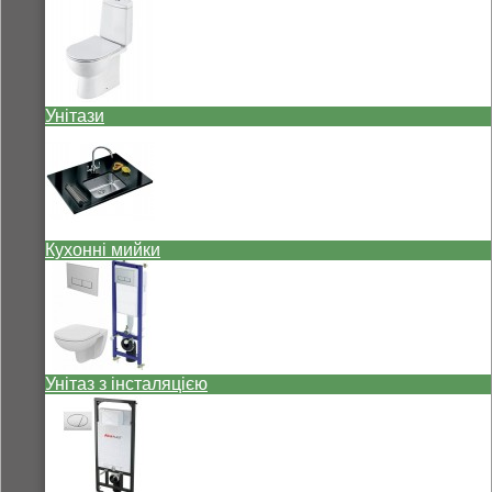
Унітази
Кухонні мийки
Унітаз з інсталяцією