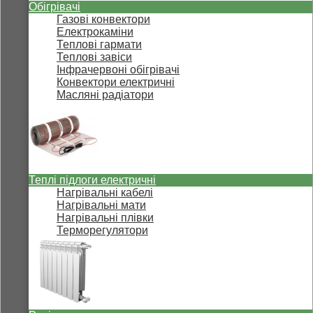
Обігрівачі
Газові конвектори
Електрокаміни
Теплові гармати
Теплові завіси
Інфрачервоні обігрівачі
Конвектори електричні
Масляні радіатори
Теплі підлоги електричні
Нагрівальні кабелі
Нагрівальні мати
Нагрівальні плівки
Терморегулятори