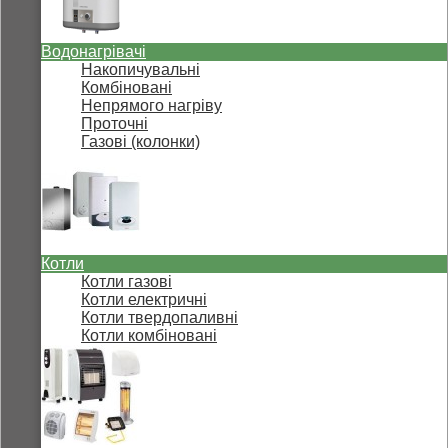
Водонагрівачі
Накопичувальні
Комбіновані
Непрямого нагріву
Проточні
Газові (колонки)
Котли
Котли газові
Котли електричні
Котли твердопаливні
Котли комбіновані