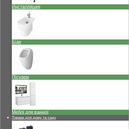
Инсталляция
Біде
Пісуари
Меблі для ванної
Товари для дому та саду