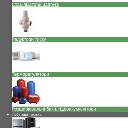
Стабілізатори напруги
Редуктори тиску
Терморегулятори
Розширювальні баки, гідроакумулятори
Побутова техніка