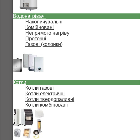
Водонагрівачі
Накопичувальні
Комбіновані
Непрямого нагріву
Проточні
Газові (колонки)
Котли
Котли газові
Котли електричні
Котли твердопаливні
Котли комбіновані