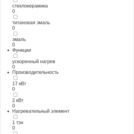
стеклокерамика
0
титановая эмаль
0
эмаль
0
Функции
ускоренный нагрев
0
Производительность
17 кВт
0
2 кВт
0
Нагревательный элемент
1 тэн
0