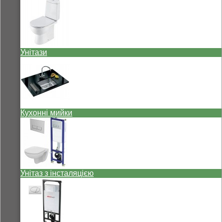
Унітази
Кухонні мийки
Унітаз з інсталяцією