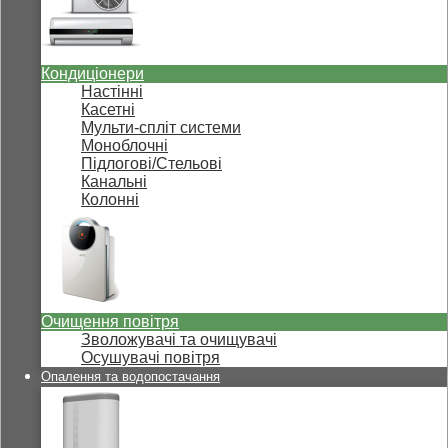
Кондиціонери
Настінні
Касетні
Мульти-спліт системи
Моноблочні
Підлогові/Стельові
Канальні
Колонні
Очищення повітря
Зволожувачі та очищувачі
Осушувачі повітря
Опалення та водопостачання