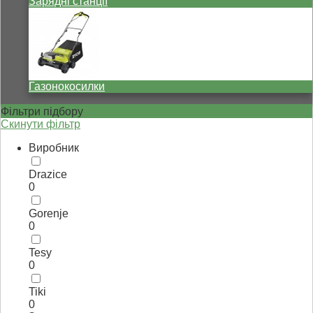
Зарядні станції
Газонокосилки
Фільтри підбору
Скинути фільтр
Виробник
Drazice
0
Gorenje
0
Tesy
0
Tiki
0