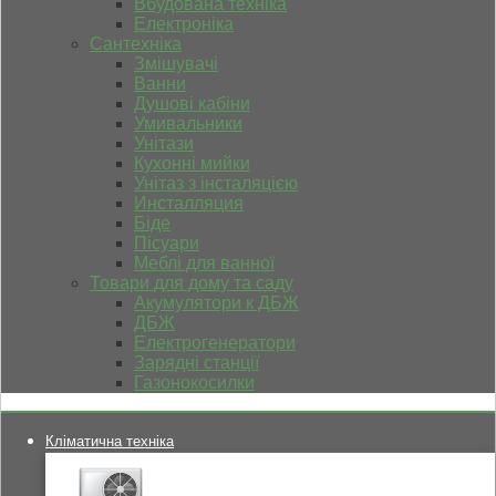
Вбудована техніка
Електроніка
Сантехніка
Змішувачі
Ванни
Душові кабіни
Умивальники
Унітази
Кухонні мийки
Унітаз з інсталяцією
Инсталляция
Біде
Пісуари
Меблі для ванної
Товари для дому та саду
Акумулятори к ДБЖ
ДБЖ
Електрогенератори
Зарядні станції
Газонокосилки
Кліматична техніка