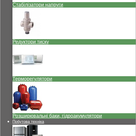
Стабілізатори напруги
Редуктори тиску
Терморегулятори
Розширювальні баки, гідроакумулятори
Побутова техніка