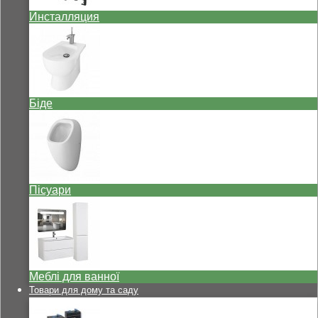
Инсталляция
Біде
Пісуари
Меблі для ванної
Товари для дому та саду