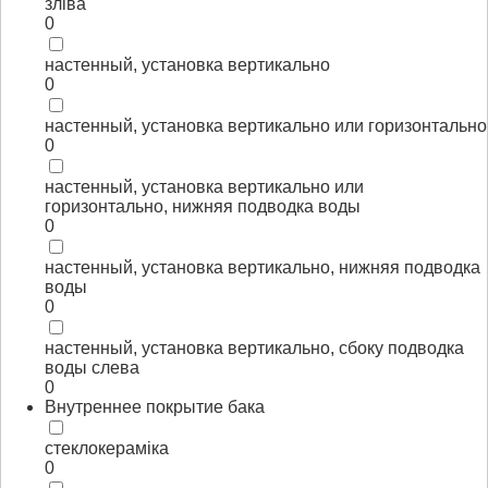
зліва
0
настенный, установка вертикально
0
настенный, установка вертикально или горизонтально
0
настенный, установка вертикально или
горизонтально, нижняя подводка воды
0
настенный, установка вертикально, нижняя подводка
воды
0
настенный, установка вертикально, сбоку подводка
воды слева
0
Внутреннее покрытие бака
стеклокераміка
0