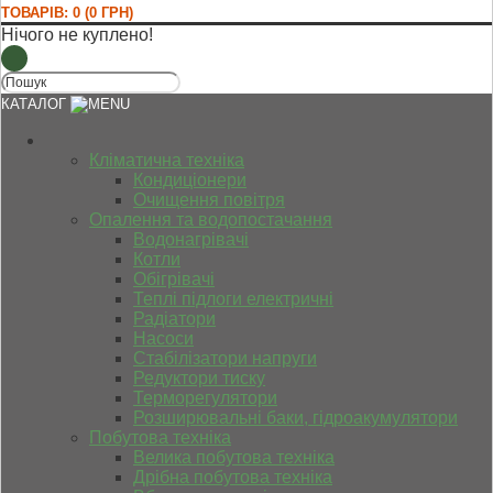
ТОВАРІВ: 0 (0 ГРН)
Нічого не куплено!
КАТАЛОГ
Кліматична техніка
Кондиціонери
Очищення повітря
Опалення та водопостачання
Водонагрівачі
Котли
Обігрівачі
Теплі підлоги електричні
Радіатори
Насоси
Стабілізатори напруги
Редуктори тиску
Терморегулятори
Розширювальні баки, гідроакумулятори
Побутова техніка
Велика побутова техніка
Дрібна побутова техніка