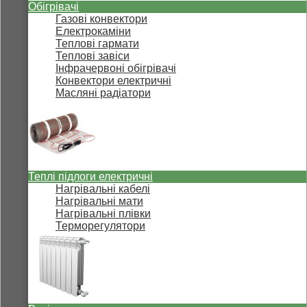
Обігрівачі
Газові конвектори
Електрокаміни
Теплові гармати
Теплові завіси
Інфрачервоні обігрівачі
Конвектори електричні
Масляні радіатори
Теплі підлоги електричні
Нагрівальні кабелі
Нагрівальні мати
Нагрівальні плівки
Терморегулятори