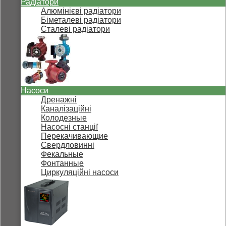
Радіатори
Алюмінієві радіатори
Біметалеві радіатори
Сталеві радіатори
Насоси
Дренажні
Каналізаційні
Колодезные
Насосні станції
Перекачивающие
Свердловинні
Фекальные
Фонтанные
Циркуляційні насоси