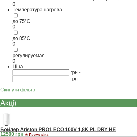
0
Температура нагрева
до 75°С
0
до 85°С
0
регулируемая
0
Ціна
грн -
грн
Скинути фільтр
Акції
Бойлер Ariston PRO1 ECO 100V 1,8K PL DRY HE
12500 грн
🔥 Промо ціна