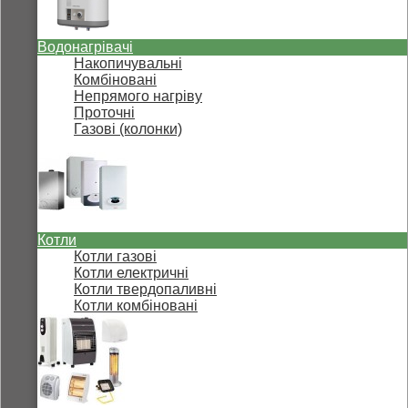
Водонагрівачі
Накопичувальні
Комбіновані
Непрямого нагріву
Проточні
Газові (колонки)
Котли
Котли газові
Котли електричні
Котли твердопаливні
Котли комбіновані