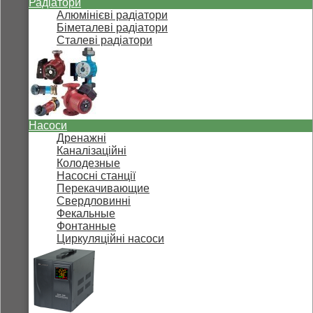
Радіатори
Алюмінієві радіатори
Біметалеві радіатори
Сталеві радіатори
Насоси
Дренажні
Каналізаційні
Колодезные
Насосні станції
Перекачивающие
Свердловинні
Фекальные
Фонтанные
Циркуляційні насоси