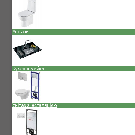
Унітази
Кухонні мийки
Унітаз з інсталяцією