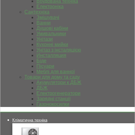
Вбудована техніка
Електроніка
Сантехніка
Змішувачі
Ванни
Душові кабіни
Умивальники
Унітази
Кухонні мийки
Унітаз з інсталяцією
Инсталляция
Біде
Пісуари
Меблі для ванної
Товари для дому та саду
Акумулятори к ДБЖ
ДБЖ
Електрогенератори
Зарядні станції
Газонокосилки
Кліматична техніка