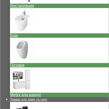
Инсталляция
Біде
Пісуари
Меблі для ванної
Товари для дому та саду