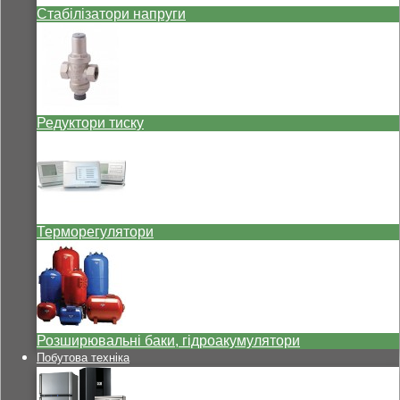
Стабілізатори напруги
Редуктори тиску
Терморегулятори
Розширювальні баки, гідроакумулятори
Побутова техніка