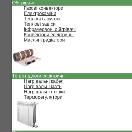
Обігрівачі
Газові конвектори
Електрокаміни
Теплові гармати
Теплові завіси
Інфрачервоні обігрівачі
Конвектори електричні
Масляні радіатори
Теплі підлоги електричні
Нагрівальні кабелі
Нагрівальні мати
Нагрівальні плівки
Терморегулятори