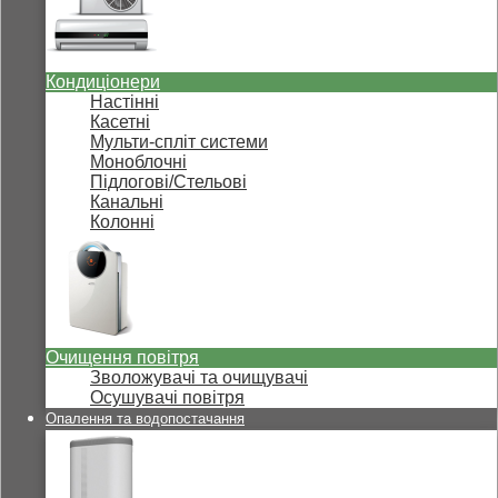
Кондиціонери
Настінні
Касетні
Мульти-спліт системи
Моноблочні
Підлогові/Стельові
Канальні
Колонні
Очищення повітря
Зволожувачі та очищувачі
Осушувачі повітря
Опалення та водопостачання