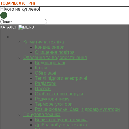
ТОВАРІВ: 0 (0 ГРН)
Нічого не куплено!
КАТАЛОГ
Кліматична техніка
Кондиціонери
Очищення повітря
Опалення та водопостачання
Водонагрівачі
Котли
Обігрівачі
Теплі підлоги електричні
Радіатори
Насоси
Стабілізатори напруги
Редуктори тиску
Терморегулятори
Розширювальні баки, гідроакумулятори
Побутова техніка
Велика побутова техніка
Дрібна побутова техніка