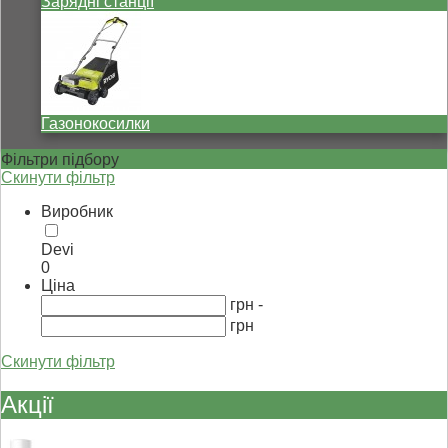
Зарядні станції
Газонокосилки
Фільтри підбору
Скинути фільтр
Виробник
Devi
0
Ціна
грн -
грн
Скинути фільтр
Акції