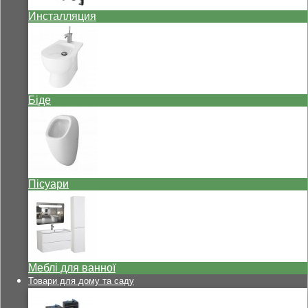
Инсталляция
Біде
Пісуари
Меблі для ванної
Товари для дому та саду