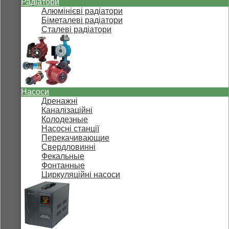
Радіатори
Алюмінієві радіатори
Біметалеві радіатори
Сталеві радіатори
Насоси
Дренажні
Каналізаційні
Колодезные
Насосні станції
Перекачивающие
Свердловинні
Фекальные
Фонтанные
Циркуляційні насоси