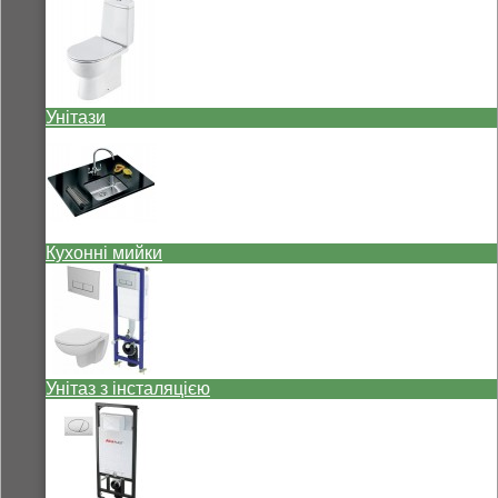
Унітази
Кухонні мийки
Унітаз з інсталяцією