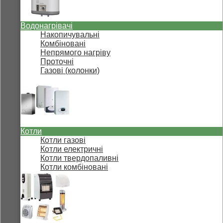
Водонагрівачі
Накопичувальні
Комбіновані
Непрямого нагріву
Проточні
Газові (колонки)
Котли
Котли газові
Котли електричні
Котли твердопаливні
Котли комбіновані