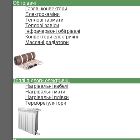
Обігрівачі
Газові конвектори
Електрокаміни
Теплові гармати
Теплові завіси
Інфрачервоні обігрівачі
Конвектори електричні
Масляні радіатори
Теплі підлоги електричні
Нагрівальні кабелі
Нагрівальні мати
Нагрівальні плівки
Терморегулятори