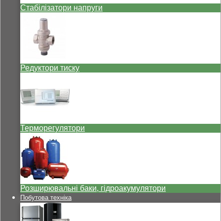
Стабілізатори напруги
Редуктори тиску
Терморегулятори
Розширювальні баки, гідроакумулятори
Побутова техніка