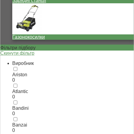
Зарядні станції
Газонокосилки
Фільтри підбору
Скинути фільтр
Виробник
Ariston
0
Atlantic
0
Bandini
0
Banzai
0