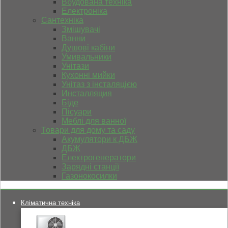
Вбудована техніка
Електроніка
Сантехніка
Змішувачі
Ванни
Душові кабіни
Умивальники
Унітази
Кухонні мийки
Унітаз з інсталяцією
Инсталляция
Біде
Пісуари
Меблі для ванної
Товари для дому та саду
Акумулятори к ДБЖ
ДБЖ
Електрогенератори
Зарядні станції
Газонокосилки
Кліматична техніка