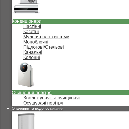
Кондиціонери
Настінні
Касетні
Мульти-спліт системи
Моноблочні
Підлогові/Стельові
Канальні
Колонні
Очищення повітря
Зволожувачі та очищувачі
Осушувачі повітря
Опалення та водопостачання