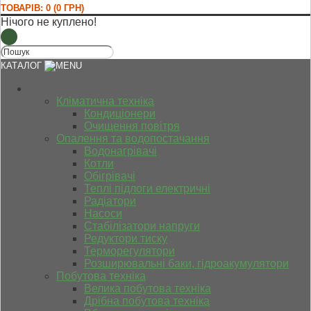
ТОВАРІВ: 0 (0 ГРН)
Нічого не куплено!
КАТАЛОГ
Кліматична техніка
Кондиціонери
Очищення повітря
Опалення та водопостачання
Водонагрівачі
Котли
Обігрівачі
Теплі підлоги електричні
Радіатори
Насоси
Стабілізатори напруги
Редуктори тиску
Терморегулятори
Розширювальні баки, гідроакумулятори
Побутова техніка
Велика побутова техніка
Дрібна побутова техніка