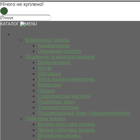
Нічого не куплено!
КАТАЛОГ
Кліматична техніка
Кондиціонери
Очищення повітря
Опалення та водопостачання
Водонагрівачі
Котли
Обігрівачі
Теплі підлоги електричні
Радіатори
Насоси
Стабілізатори напруги
Редуктори тиску
Терморегулятори
Розширювальні баки, гідроакумулятори
Побутова техніка
Велика побутова техніка
Дрібна побутова техніка
Вбудована техніка