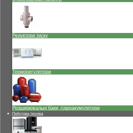
Редуктори тиску
Терморегулятори
Розширювальні баки, гідроакумулятори
Побутова техніка