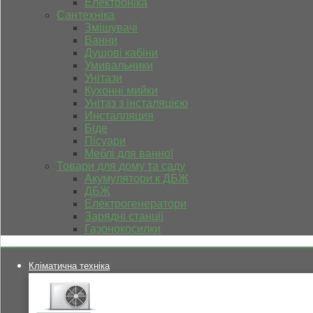
Електроніка
Сантехніка
Змішувачі
Ванни
Душові кабіни
Умивальники
Унітази
Кухонні мийки
Унітаз з інсталяцією
Инсталляция
Біде
Пісуари
Меблі для ванної
Товари для дому та саду
Акумулятори к ДБЖ
ДБЖ
Електрогенератори
Зарядні станції
Газонокосилки
Кліматична техніка