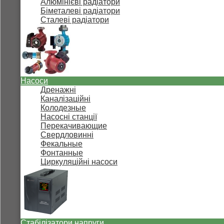
Алюмінієві радіатори
Біметалеві радіатори
Сталеві радіатори
Насоси
Дренажні
Каналізаційні
Колодезные
Насосні станції
Перекачивающие
Свердловинні
Фекальные
Фонтанные
Циркуляційні насоси
Стабілізатори напруги