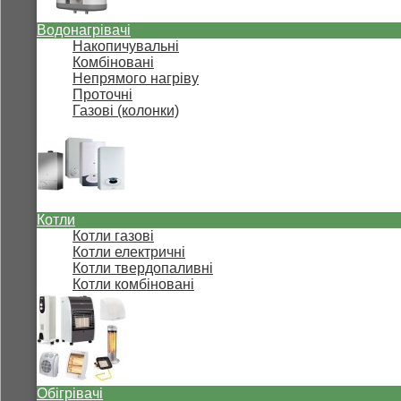
Водонагрівачі
Накопичувальні
Комбіновані
Непрямого нагріву
Проточні
Газові (колонки)
Котли
Котли газові
Котли електричні
Котли твердопаливні
Котли комбіновані
Обігрівачі