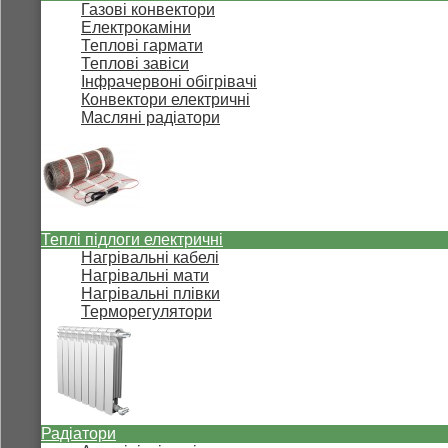
Газові конвектори
Електрокаміни
Теплові гармати
Теплові завіси
Інфрачервоні обігрівачі
Конвектори електричні
Масляні радіатори
Теплі підлоги електричні
Нагрівальні кабелі
Нагрівальні мати
Нагрівальні плівки
Терморегулятори
Радіатори