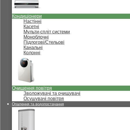
Кондиціонери
Настінні
Касетні
Мульти-спліт системи
Моноблочні
Підлогові/Стельові
Канальні
Колонні
Очищення повітря
Зволожувачі та очищувачі
Осушувачі повітря
Опалення та водопостачання