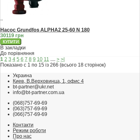
..
Насос Grundfos ALPHA2 25-60 N 180
30119 грн
В закладки
До порівняння
1
2
3
4
5
6
7
8
9
10
11
....
>
>|
Показано с 1 по 15 із 266 (всього 18 сторінок)
Украина
Киев, В.Верховинца, 1, офис 4
bt-partner@ukr.net
info@bt-partner.com.ua
(068)757-69-69
(063)757-69-69
(066)757-69-69
Контакти
Режим роботи
Про нас