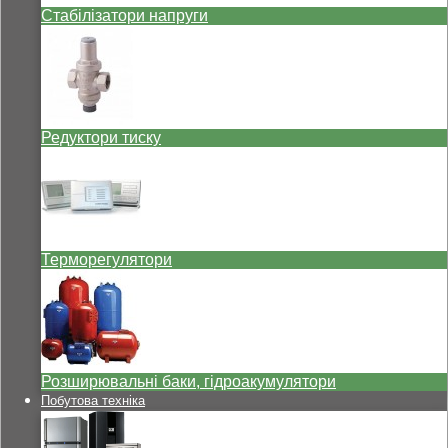
Стабілізатори напруги
Редуктори тиску
Терморегулятори
Розширювальні баки, гідроакумулятори
Побутова техніка