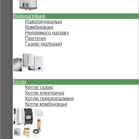
Водонагрівачі
Накопичувальні
Комбіновані
Непрямого нагріву
Проточні
Газові (колонки)
Котли
Котли газові
Котли електричні
Котли твердопаливні
Котли комбіновані