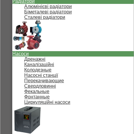
Радіатори
Алюмінієві радіатори
Біметалеві радіатори
Сталеві радіатори
Насоси
Дренажні
Каналізаційні
Колодезные
Насосні станції
Перекачивающие
Свердловинні
Фекальные
Фонтанные
Циркуляційні насоси