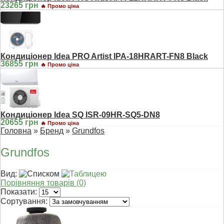
23265 грн
🔥 Промо ціна
Кондиціонер Idea PRO Artist IPA-18HRART-FN8 Black
36855 грн
🔥 Промо ціна
Кондиціонер Idea SQ ISR-09HR-SQ5-DN8
20655 грн
🔥 Промо ціна
Головна
»
Бренд
»
Grundfos
Grundfos
Вид:
Порівняння товарів (0)
Показати:
Сортування: