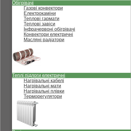
Обігрівачі
Газові конвектори
Електрокаміни
Теплові гармати
Теплові завіси
Інфрачервоні обігрівачі
Конвектори електричні
Масляні радіатори
Теплі підлоги електричні
Нагрівальні кабелі
Нагрівальні мати
Нагрівальні плівки
Терморегулятори