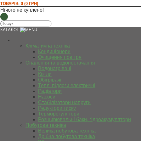
ТОВАРІВ: 0 (0 ГРН)
Нічого не куплено!
КАТАЛОГ
Кліматична техніка
Кондиціонери
Очищення повітря
Опалення та водопостачання
Водонагрівачі
Котли
Обігрівачі
Теплі підлоги електричні
Радіатори
Насоси
Стабілізатори напруги
Редуктори тиску
Терморегулятори
Розширювальні баки, гідроакумулятори
Побутова техніка
Велика побутова техніка
Дрібна побутова техніка