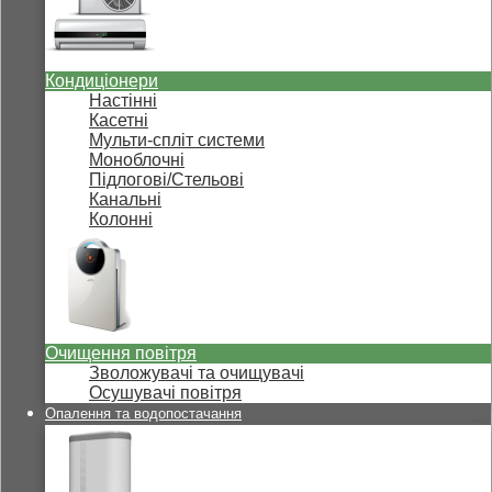
Кондиціонери
Настінні
Касетні
Мульти-спліт системи
Моноблочні
Підлогові/Стельові
Канальні
Колонні
Очищення повітря
Зволожувачі та очищувачі
Осушувачі повітря
Опалення та водопостачання