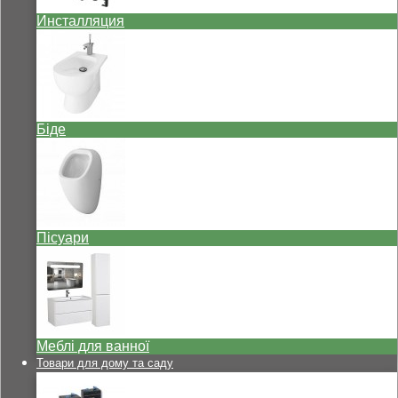
Инсталляция
Біде
Пісуари
Меблі для ванної
Товари для дому та саду