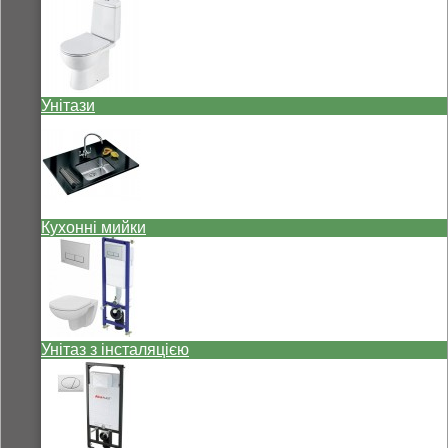
Унітази
Кухонні мийки
Унітаз з інсталяцією