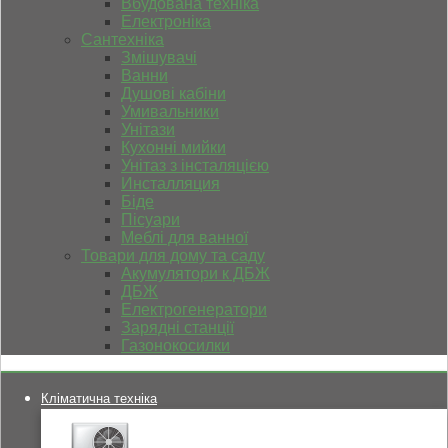
Вбудована техніка
Електроніка
Сантехніка
Змішувачі
Ванни
Душові кабіни
Умивальники
Унітази
Кухонні мийки
Унітаз з інсталяцією
Инсталляция
Біде
Пісуари
Меблі для ванної
Товари для дому та саду
Акумулятори к ДБЖ
ДБЖ
Електрогенератори
Зарядні станції
Газонокосилки
Кліматична техніка