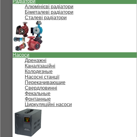
Радіатори
Алюмінієві радіатори
Біметалеві радіатори
Сталеві радіатори
Насоси
Дренажні
Каналізаційні
Колодезные
Насосні станції
Перекачивающие
Свердловинні
Фекальные
Фонтанные
Циркуляційні насоси