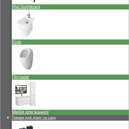
Инсталляция
Біде
Пісуари
Меблі для ванної
Товари для дому та саду