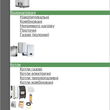
Водонагрівачі
Накопичувальні
Комбіновані
Непрямого нагріву
Проточні
Газові (колонки)
Котли
Котли газові
Котли електричні
Котли твердопаливні
Котли комбіновані