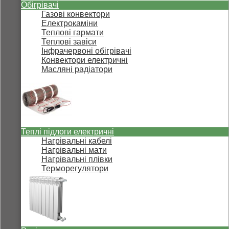
Обігрівачі
Газові конвектори
Електрокаміни
Теплові гармати
Теплові завіси
Інфрачервоні обігрівачі
Конвектори електричні
Масляні радіатори
Теплі підлоги електричні
Нагрівальні кабелі
Нагрівальні мати
Нагрівальні плівки
Терморегулятори