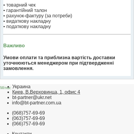
• товарний чек
• гарантійний талон
• рахунок-фактуру (за потреби)
• видаткову накладну
• податкову накладну
Важливо
Умови оплати та приблизна вартість доставки
уточнюються менеджером при підтвердженні
замовлення.
Украина
Мітки:
Киев, В.Верховинца, 1, офис 4
bt-partner@ukr.net
info@bt-partner.com.ua
(068)757-69-69
(063)757-69-69
(066)757-69-69
Контакти