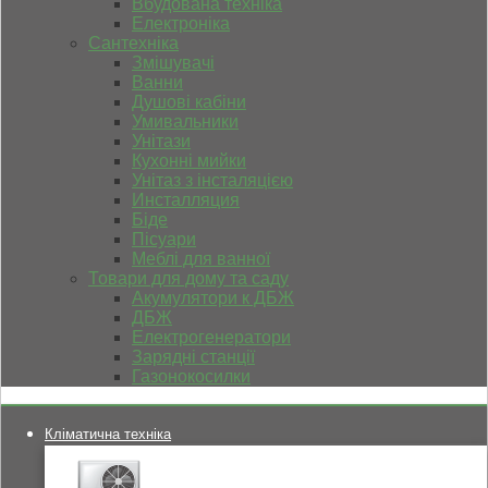
Вбудована техніка
Електроніка
Сантехніка
Змішувачі
Ванни
Душові кабіни
Умивальники
Унітази
Кухонні мийки
Унітаз з інсталяцією
Инсталляция
Біде
Пісуари
Меблі для ванної
Товари для дому та саду
Акумулятори к ДБЖ
ДБЖ
Електрогенератори
Зарядні станції
Газонокосилки
Кліматична техніка