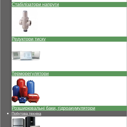
Стабілізатори напруги
Редуктори тиску
Терморегулятори
Розширювальні баки, гідроакумулятори
Побутова техніка