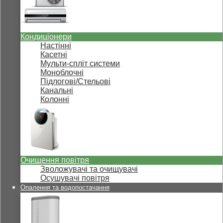
Кондиціонери
Настінні
Касетні
Мульти-спліт системи
Моноблочні
Підлогові/Стельові
Канальні
Колонні
Очищення повітря
Зволожувачі та очищувачі
Осушувачі повітря
Опалення та водопостачання