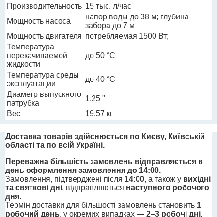
Производительность
15 тыс. л/час
напор воды до 38 м; глубина
Мощность насоса
забора до 7 м
Мощность двигателя
потребляемая 1500 Вт;
Температура
перекачиваемой
до 50 °С
жидкости
Температура среды
до 40 °С
эксплуатации
Диаметр выпускного
1.25 "
патрубка
Вес
19.57 кг
Доставка товарів здійснюється по Києву, Київській
області та по всій Україні.
Переважна більшість замовлень відправляється в
день оформлення замовлення до 14:00.
Замовлення, підтверджені після
14:00
, а також у
вихідні
та святкові дні
, відправляються
наступного робочого
дня
.
Термін доставки для більшості замовлень становить
1
робочий день
, у окремих випадках —
2–3 робочі дні
.