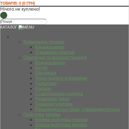
ТОВАРІВ: 0 (0 ГРН)
Нічого не куплено!
КАТАЛОГ
Кліматична техніка
Кондиціонери
Очищення повітря
Опалення та водопостачання
Водонагрівачі
Котли
Обігрівачі
Теплі підлоги електричні
Радіатори
Насоси
Стабілізатори напруги
Редуктори тиску
Терморегулятори
Розширювальні баки, гідроакумулятори
Побутова техніка
Велика побутова техніка
Дрібна побутова техніка