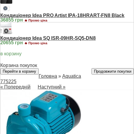
Кондиціонер Idea PRO Artist IPA-18HRART-FN8 Black
36855 грн
🔥 Промо ціна
Кондиціонер Idea SQ ISR-09HR-SQ5-DN8
20655 грн
🔥 Промо ціна
в корзину
Корзина покупок
Перейти в корзину
Продовжити покупки
Головна
»
Aquatica
775225
« Попередній
Наступний »