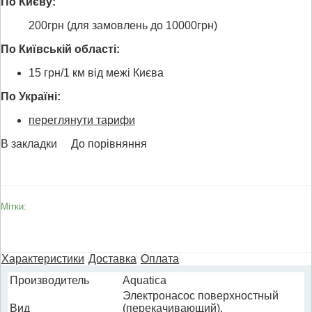
По Києву:
200грн (для замовлень до 10000грн)
По Київській області:
15 грн/1 км від межі Києва
По Україні:
переглянути тарифи
В закладки
До порівняння
Мітки:
Характеристики
Доставка
Оплата
Производитель
Aquatica
Электронасос поверхностный
Вид
(перекачивающий),