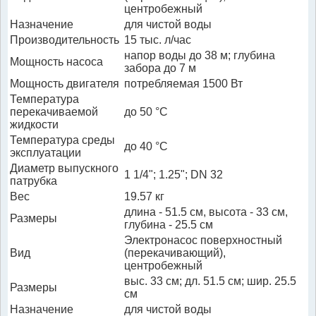
центробежный
Назначение
для чистой воды
Производительность
15 тыс. л/час
напор воды до 38 м; глубина
Мощность насоса
забора до 7 м
Мощность двигателя
потребляемая 1500 Вт
Температура
перекачиваемой
до 50 °С
жидкости
Температура среды
до 40 °С
эксплуатации
Диаметр выпускного
1 1/4"; 1.25"; DN 32
патрубка
Вес
19.57 кг
длина - 51.5 см, высота - 33 см,
Размеры
глубина - 25.5 см
Электронасос поверхностный
Вид
(перекачивающий),
центробежный
выс. 33 см; дл. 51.5 см; шир. 25.5
Размеры
см
Назначение
для чистой воды