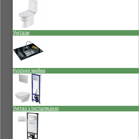
Унітази
Кухонні мийки
Унітаз з інсталяцією