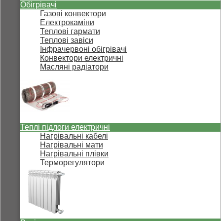
Обігрівачі
Газові конвектори
Електрокаміни
Теплові гармати
Теплові завіси
Інфрачервоні обігрівачі
Конвектори електричні
Масляні радіатори
Теплі підлоги електричні
Нагрівальні кабелі
Нагрівальні мати
Нагрівальні плівки
Терморегулятори