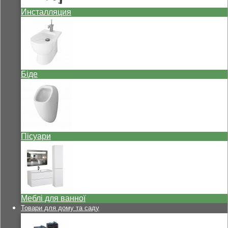
Инсталляция
Біде
Пісуари
Меблі для ванної
Товари для дому та саду