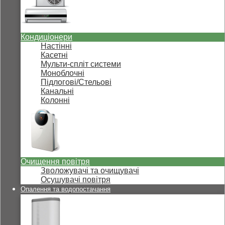
Кондиціонери
Настінні
Касетні
Мульти-спліт системи
Моноблочні
Підлогові/Стельові
Канальні
Колонні
Очищення повітря
Зволожувачі та очищувачі
Осушувачі повітря
Опалення та водопостачання