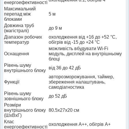
енергоефективності
Максимальний
перепад між
5 м
блоками
Довжина труб
до 9 м
(магістралі)
Діапазон робочих
охолодження від +16 до +52 °C,
температур
обігрів від -15 до +24 °C
можливість вбудувати Wi-Fi
Оснащення
модуль, дисплей на внутрішньому
блоці
Рівень шуму
від 36 до 42 дБ
внутрішнього блоку
авторозморожування, таймер,
Функції
збереження налаштувань,
самодіагностика
Рівень шуму
до 52 дБ
зовнішнього блоку
Розміри
внутрішнього блоку
80.5x27x20 см
(ШхВхГ)
Клас
охолодження A++, обігрів A+
енергоефективності