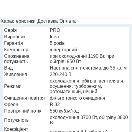
Характеристики
Доставка
Оплата
Cерія
PRO
Виробник
Idea
Гарантія
5 років
Компресор
інверторний
Споживана
при охолодженні 1190 Вт, при
потужність
обігріві 950 Вт
Вид
Настінна спліт-система, до 35 кв. м
Живлення
220-240 В
охолодження, обігрів, вентиляція,
Режими
осушення, турборежим,
автоматичний, нічний
Очищення повітря
фільтр тонкого очищення
Фреон
R 32
Повітряний потік
550 куб.м/год
охолодження 3700 Вт, обігріву 3800
Потужність
Вт
Коефіцієнт
охолодження 6.1, обігрів 4