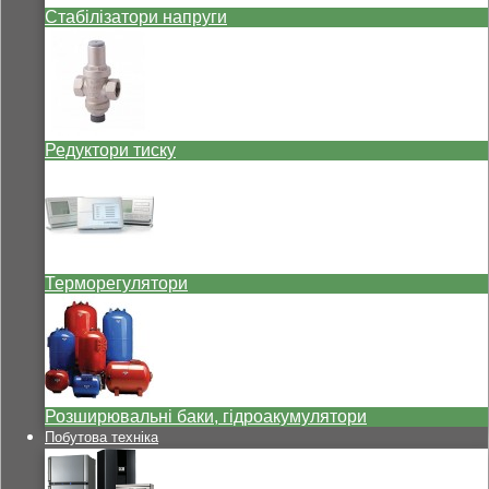
Стабілізатори напруги
Редуктори тиску
Терморегулятори
Розширювальні баки, гідроакумулятори
Побутова техніка