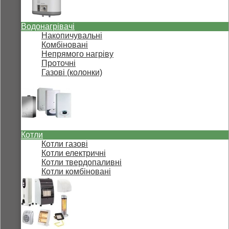
Водонагрівачі
Накопичувальні
Комбіновані
Непрямого нагріву
Проточні
Газові (колонки)
Котли
Котли газові
Котли електричні
Котли твердопаливні
Котли комбіновані