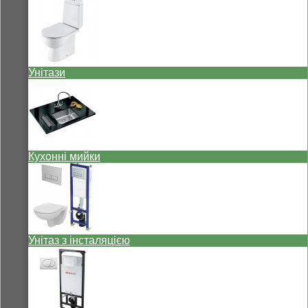
Унітази
Кухонні мийки
Унітаз з інсталяцією