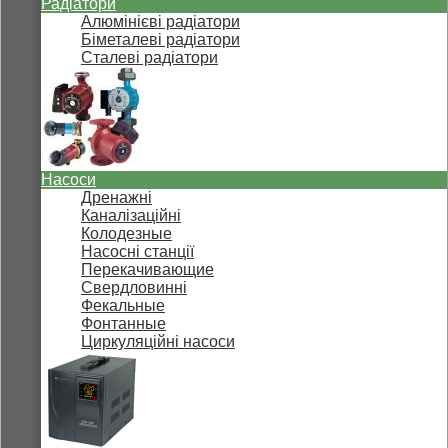
Радіатори
Алюмінієві радіатори
Біметалеві радіатори
Сталеві радіатори
Насоси
Дренажні
Каналізаційні
Колодезные
Насосні станції
Перекачивающие
Свердловинні
Фекальные
Фонтанные
Циркуляційні насоси