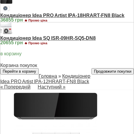
Кондиціонер Idea PRO Artist IPA-18HRART-FN8 Black
36855 грн
🔥 Промо ціна
Кондиціонер Idea SQ ISR-09HR-SQ5-DN8
20655 грн
🔥 Промо ціна
в корзину
Корзина покупок
Перейти в корзину
Продовжити покупки
Головна
»
Кондиціонер
Idea PRO Artist IPA-12HRART-FN8 Black
« Попередній
Наступний »