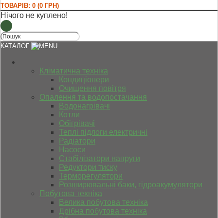
ТОВАРІВ: 0 (0 ГРН)
Нічого не куплено!
КАТАЛОГ
Кліматична техніка
Кондиціонери
Очищення повітря
Опалення та водопостачання
Водонагрівачі
Котли
Обігрівачі
Теплі підлоги електричні
Радіатори
Насоси
Стабілізатори напруги
Редуктори тиску
Терморегулятори
Розширювальні баки, гідроакумулятори
Побутова техніка
Велика побутова техніка
Дрібна побутова техніка