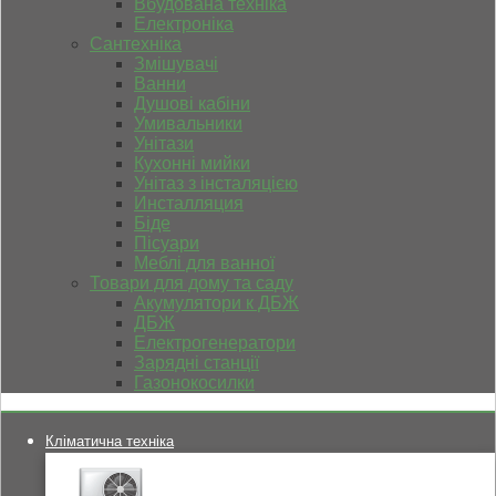
Вбудована техніка
Електроніка
Сантехніка
Змішувачі
Ванни
Душові кабіни
Умивальники
Унітази
Кухонні мийки
Унітаз з інсталяцією
Инсталляция
Біде
Пісуари
Меблі для ванної
Товари для дому та саду
Акумулятори к ДБЖ
ДБЖ
Електрогенератори
Зарядні станції
Газонокосилки
Кліматична техніка