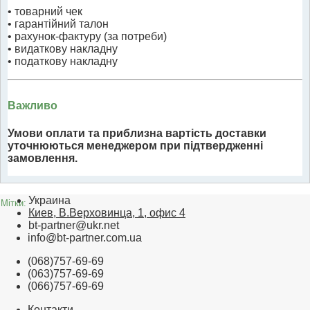
• товарний чек
• гарантійний талон
• рахунок-фактуру (за потреби)
• видаткову накладну
• податкову накладну
Важливо
Умови оплати та приблизна вартість доставки
уточнюються менеджером при підтвердженні
замовлення.
Украина
Мітки:
Киев, В.Верховинца, 1, офис 4
bt-partner@ukr.net
info@bt-partner.com.ua
(068)757-69-69
(063)757-69-69
(066)757-69-69
Контакти