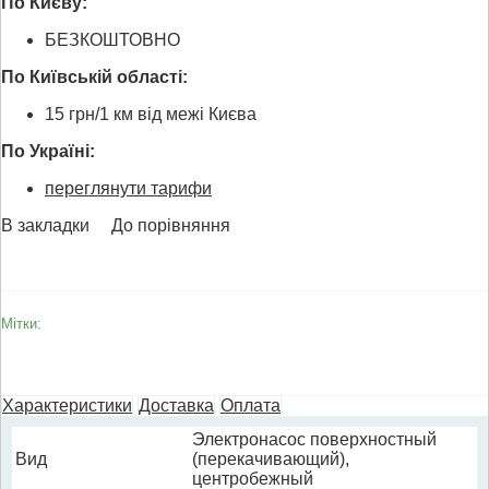
По Києву:
БЕЗКОШТОВНО
По Київській області:
15 грн/1 км від межі Києва
По Україні:
переглянути тарифи
В закладки
До порівняння
Мітки:
Характеристики
Доставка
Оплата
Электронасос поверхностный
Вид
(перекачивающий),
центробежный