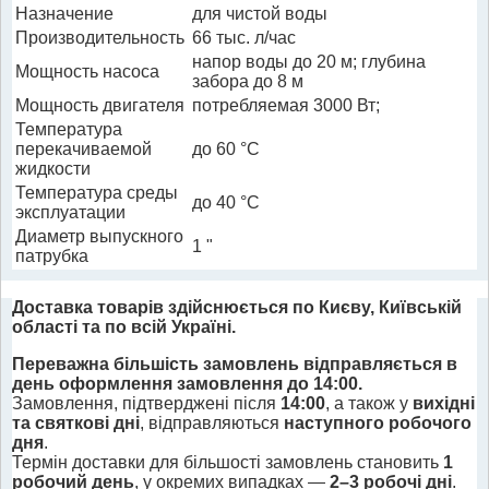
Назначение
для чистой воды
Производительность
66 тыс. л/час
напор воды до 20 м; глубина
Мощность насоса
забора до 8 м
Мощность двигателя
потребляемая 3000 Вт;
Температура
перекачиваемой
до 60 °С
жидкости
Температура среды
до 40 °С
эксплуатации
Диаметр выпускного
1 "
патрубка
Доставка товарів здійснюється по Києву, Київській
області та по всій Україні.
Переважна більшість замовлень відправляється в
день оформлення замовлення до 14:00.
Замовлення, підтверджені після
14:00
, а також у
вихідні
та святкові дні
, відправляються
наступного робочого
дня
.
Термін доставки для більшості замовлень становить
1
робочий день
, у окремих випадках —
2–3 робочі дні
.