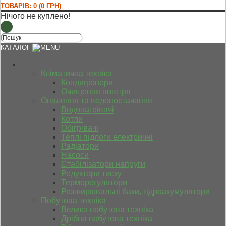
ТОВАРІВ: 0 (0 ГРН)
Нічого не куплено!
КАТАЛОГ
Кліматична техніка
Кондиціонери
Очищення повітря
Опалення та водопостачання
Водонагрівачі
Котли
Обігрівачі
Теплі підлоги електричні
Радіатори
Насоси
Стабілізатори напруги
Редуктори тиску
Терморегулятори
Розширювальні баки, гідроакумулятори
Побутова техніка
Велика побутова техніка
Дрібна побутова техніка