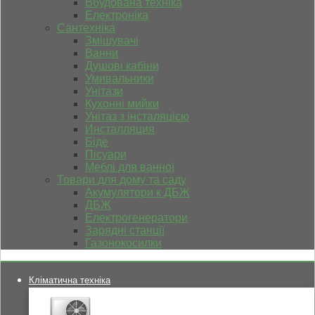
Вбудована техніка
Електроніка
Сантехніка
Змішувачі
Ванни
Душові кабіни
Умивальники
Унітази
Кухонні мийки
Унітаз з інсталяцією
Инсталляция
Біде
Пісуари
Меблі для ванної
Товари для дому та саду
Акумулятори к ДБЖ
ДБЖ
Електрогенератори
Зарядні станції
Газонокосилки
Кліматична техніка