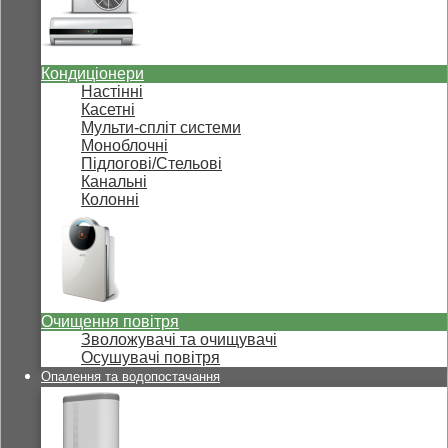
Кондиціонери
Настінні
Касетні
Мульти-спліт системи
Моноблочні
Підлогові/Стельові
Канальні
Колонні
Очищення повітря
Зволожувачі та очищувачі
Осушувачі повітря
Опалення та водопостачання