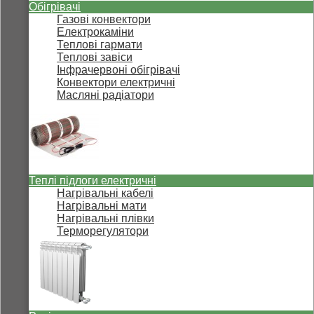
Обігрівачі
Газові конвектори
Електрокаміни
Теплові гармати
Теплові завіси
Інфрачервоні обігрівачі
Конвектори електричні
Масляні радіатори
Теплі підлоги електричні
Нагрівальні кабелі
Нагрівальні мати
Нагрівальні плівки
Терморегулятори