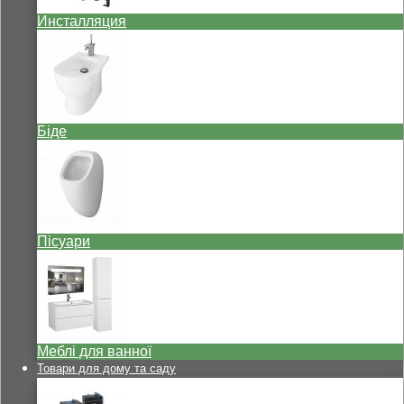
Инсталляция
Біде
Пісуари
Меблі для ванної
Товари для дому та саду