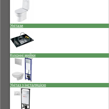
Унітази
Кухонні мийки
Унітаз з інсталяцією