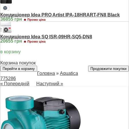
Кондиціонер Idea PRO Artist IPA-18HRART-FN8 Black
36855 грн
🔥 Промо ціна
Кондиціонер Idea SQ ISR-09HR-SQ5-DN8
20655 грн
🔥 Промо ціна
в корзину
Корзина покупок
Перейти в корзину
Продовжити покупки
Головна
»
Aquatica
775286
« Попередній
Наступний »