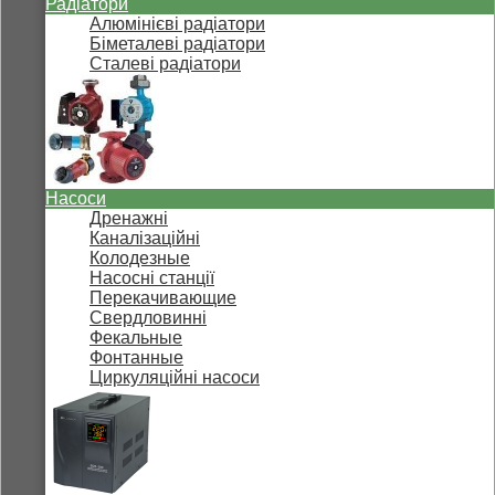
Радіатори
Алюмінієві радіатори
Біметалеві радіатори
Сталеві радіатори
Насоси
Дренажні
Каналізаційні
Колодезные
Насосні станції
Перекачивающие
Свердловинні
Фекальные
Фонтанные
Циркуляційні насоси