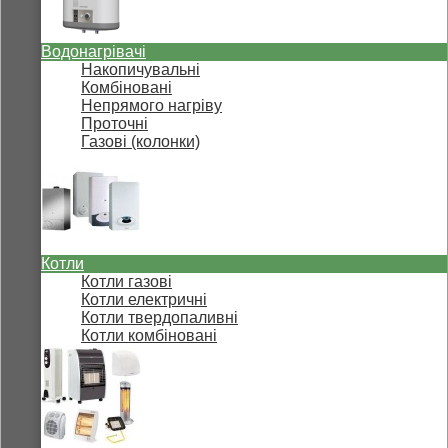
Водонагрівачі
Накопичувальні
Комбіновані
Непрямого нагріву
Проточні
Газові (колонки)
Котли
Котли газові
Котли електричні
Котли твердопаливні
Котли комбіновані