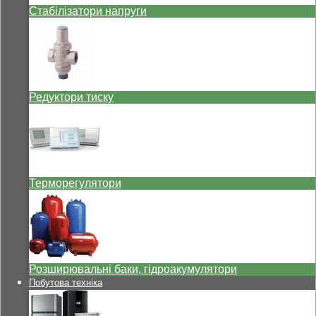
Стабілізатори напруги
Редуктори тиску
Терморегулятори
Розширювальні баки, гідроакумулятори
Побутова техніка