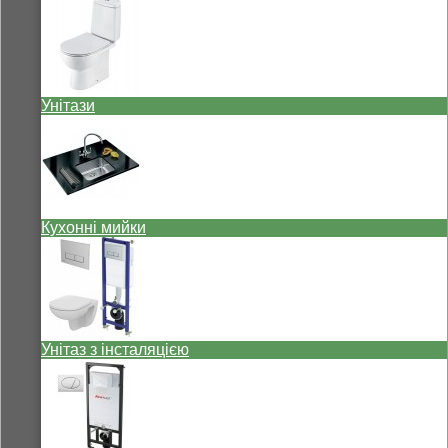
Унітази
Кухонні мийки
Унітаз з інсталяцією