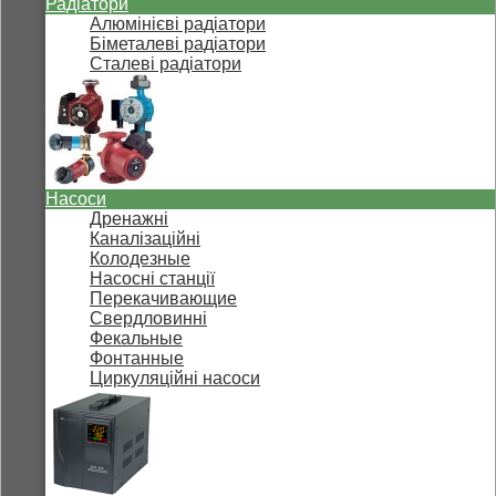
Радіатори
Алюмінієві радіатори
Біметалеві радіатори
Сталеві радіатори
Насоси
Дренажні
Каналізаційні
Колодезные
Насосні станції
Перекачивающие
Свердловинні
Фекальные
Фонтанные
Циркуляційні насоси