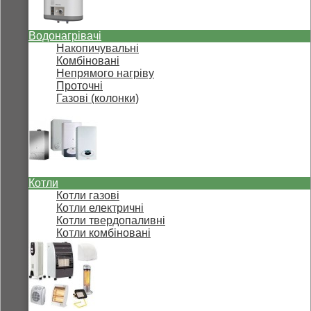
Водонагрівачі
Накопичувальні
Комбіновані
Непрямого нагріву
Проточні
Газові (колонки)
Котли
Котли газові
Котли електричні
Котли твердопаливні
Котли комбіновані