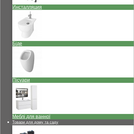
Инсталляция
Біде
Пісуари
Меблі для ванної
Товари для дому та саду