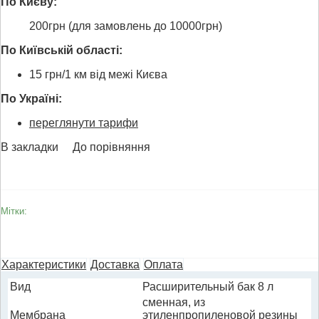
По Києву:
200грн (для замовлень до 10000грн)
По Київській області:
15 грн/1 км від межі Києва
По Україні:
переглянути тарифи
В закладки
До порівняння
Мітки:
Характеристики
Доставка
Оплата
Вид
Расширительный бак 8 л
сменная, из
Мембрана
этиленпропиленовой резины