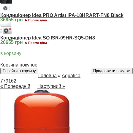
Кондиціонер Idea PRO Artist IPA-18HRART-FN8 Black
36855 грн
🔥 Промо ціна
Кондиціонер Idea SQ ISR-09HR-SQ5-DN8
20655 грн
🔥 Промо ціна
в корзину
Корзина покупок
Перейти в корзину
Продовжити покупки
Головна
»
Aquatica
779162
« Попередній
Наступний »