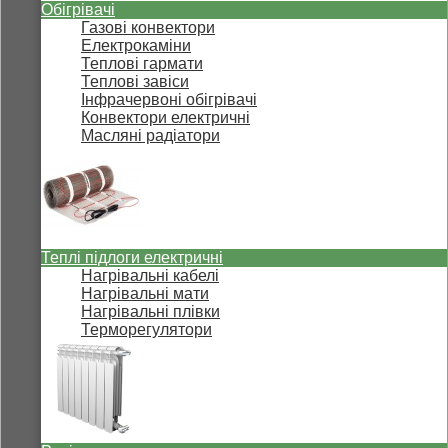
Обігрівачі
Газові конвектори
Електрокаміни
Теплові гармати
Теплові завіси
Інфрачервоні обігрівачі
Конвектори електричні
Масляні радіатори
Теплі підлоги електричні
Нагрівальні кабелі
Нагрівальні мати
Нагрівальні плівки
Терморегулятори