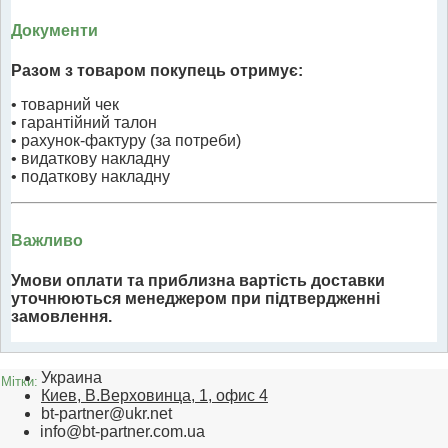
Документи
Разом з товаром покупець отримує:
• товарний чек
• гарантійний талон
• рахунок-фактуру (за потреби)
• видаткову накладну
• податкову накладну
Важливо
Умови оплати та приблизна вартість доставки
уточнюються менеджером при підтвердженні
замовлення.
Украина
Мітки:
Киев, В.Верховинца, 1, офис 4
bt-partner@ukr.net
info@bt-partner.com.ua