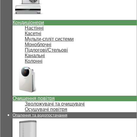
Кондиціонери
Настінні
Касетні
Мульти-спліт системи
Моноблочні
Підлогові/Стельові
Канальні
Колонні
Очищення повітря
Зволожувачі та очищувачі
Осушувачі повітря
Опалення та водопостачання