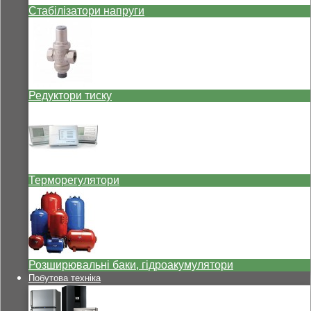
Стабілізатори напруги
Редуктори тиску
Терморегулятори
Розширювальні баки, гідроакумулятори
Побутова техніка