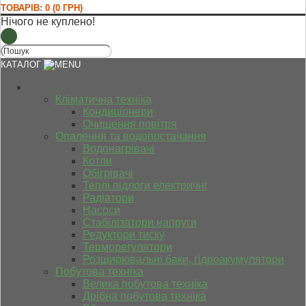
ТОВАРІВ: 0 (0 ГРН)
Нічого не куплено!
КАТАЛОГ
Кліматична техніка
Кондиціонери
Очищення повітря
Опалення та водопостачання
Водонагрівачі
Котли
Обігрівачі
Теплі підлоги електричні
Радіатори
Насоси
Стабілізатори напруги
Редуктори тиску
Терморегулятори
Розширювальні баки, гідроакумулятори
Побутова техніка
Велика побутова техніка
Дрібна побутова техніка