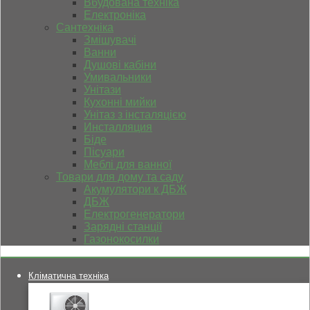
Вбудована техніка
Електроніка
Сантехніка
Змішувачі
Ванни
Душові кабіни
Умивальники
Унітази
Кухонні мийки
Унітаз з інсталяцією
Инсталляция
Біде
Пісуари
Меблі для ванної
Товари для дому та саду
Акумулятори к ДБЖ
ДБЖ
Електрогенератори
Зарядні станції
Газонокосилки
Кліматична техніка