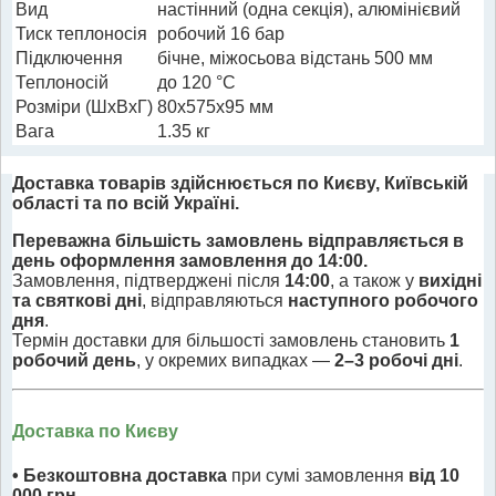
Вид
настінний (одна секція), алюмінієвий
Тиск теплоносія
робочий 16 бар
Підключення
бічне, міжосьова відстань 500 мм
Теплоносій
до 120 °C
Розміри (ШхВхГ)
80x575x95 мм
Вага
1.35 кг
Доставка товарів здійснюється по Києву, Київській
області та по всій Україні.
Переважна більшість замовлень відправляється в
день оформлення замовлення до 14:00.
Замовлення, підтверджені після
14:00
, а також у
вихідні
та святкові дні
, відправляються
наступного робочого
дня
.
Термін доставки для більшості замовлень становить
1
робочий день
, у окремих випадках —
2–3 робочі дні
.
Доставка по Києву
• Безкоштовна доставка
при сумі замовлення
від 10
000 грн