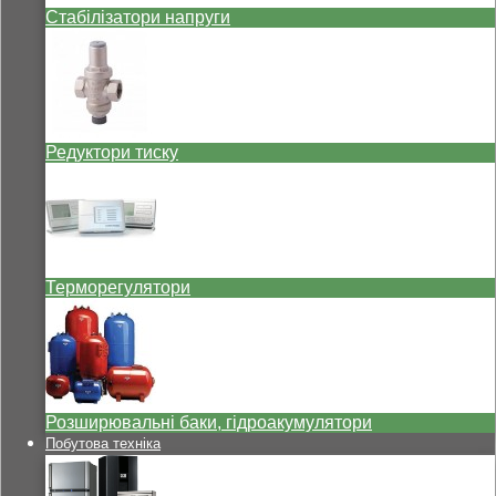
Стабілізатори напруги
Редуктори тиску
Терморегулятори
Розширювальні баки, гідроакумулятори
Побутова техніка