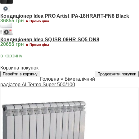
Кондиціонер Idea PRO Artist IPA-18HRART-FN8 Black
36855 грн
🔥 Промо ціна
Кондиціонер Idea SQ ISR-09HR-SQ5-DN8
20655 грн
🔥 Промо ціна
в корзину
Корзина покупок
Перейти в корзину
Продовжити покупки
Головна
»
Біметалічний
радіатор AllTermo Super 500/100