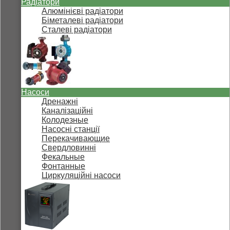
Радіатори
Алюмінієві радіатори
Біметалеві радіатори
Сталеві радіатори
Насоси
Дренажні
Каналізаційні
Колодезные
Насосні станції
Перекачивающие
Свердловинні
Фекальные
Фонтанные
Циркуляційні насоси