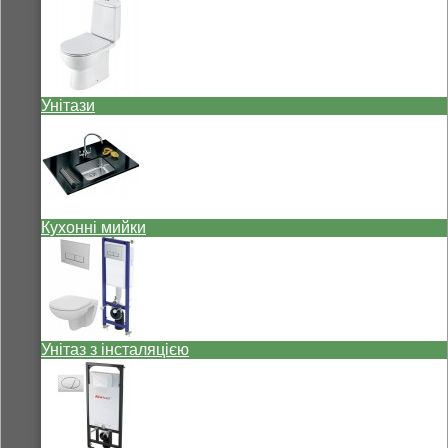
Унітази
Кухонні мийки
Унітаз з інсталяцією