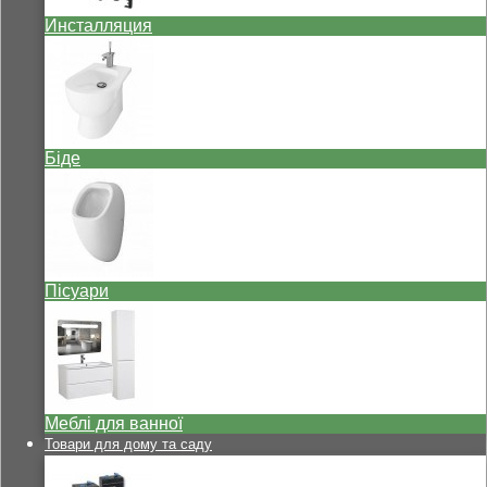
Инсталляция
Біде
Пісуари
Меблі для ванної
Товари для дому та саду