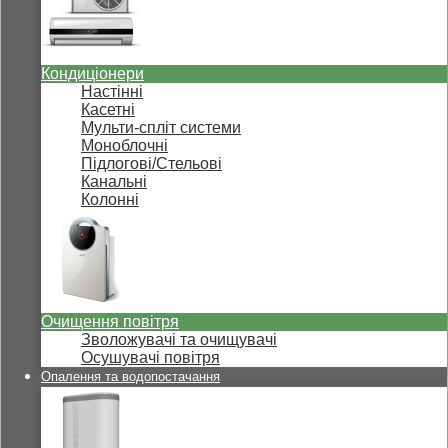
Кондиціонери
Настінні
Касетні
Мульти-спліт системи
Моноблочні
Підлогові/Стельові
Канальні
Колонні
Очищення повітря
Зволожувачі та очищувачі
Осушувачі повітря
Опалення та водопостачання