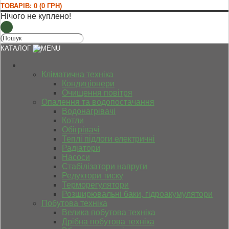
ТОВАРІВ: 0 (0 ГРН)
Нічого не куплено!
КАТАЛОГ
Кліматична техніка
Кондиціонери
Очищення повітря
Опалення та водопостачання
Водонагрівачі
Котли
Обігрівачі
Теплі підлоги електричні
Радіатори
Насоси
Стабілізатори напруги
Редуктори тиску
Терморегулятори
Розширювальні баки, гідроакумулятори
Побутова техніка
Велика побутова техніка
Дрібна побутова техніка