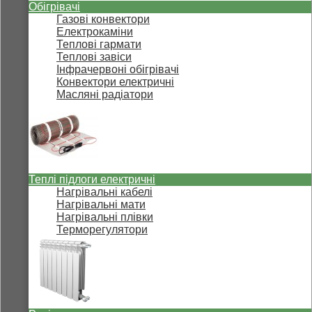
Обігрівачі
Газові конвектори
Електрокаміни
Теплові гармати
Теплові завіси
Інфрачервоні обігрівачі
Конвектори електричні
Масляні радіатори
Теплі підлоги електричні
Нагрівальні кабелі
Нагрівальні мати
Нагрівальні плівки
Терморегулятори