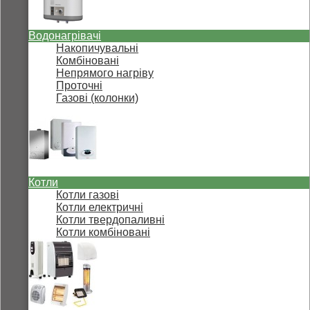
Водонагрівачі
Накопичувальні
Комбіновані
Непрямого нагріву
Проточні
Газові (колонки)
Котли
Котли газові
Котли електричні
Котли твердопаливні
Котли комбіновані