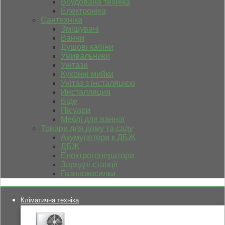
Вбудована техніка
Електроніка
Сантехніка
Змішувачі
Ванни
Душові кабіни
Умивальники
Унітази
Кухонні мийки
Унітаз з інсталяцією
Инсталляция
Біде
Пісуари
Меблі для ванної
Товари для дому та саду
Акумулятори к ДБЖ
ДБЖ
Електрогенератори
Зарядні станції
Газонокосилки
Кліматична техніка