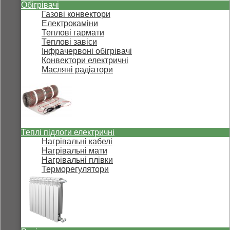
Обігрівачі
Газові конвектори
Електрокаміни
Теплові гармати
Теплові завіси
Інфрачервоні обігрівачі
Конвектори електричні
Масляні радіатори
Теплі підлоги електричні
Нагрівальні кабелі
Нагрівальні мати
Нагрівальні плівки
Терморегулятори