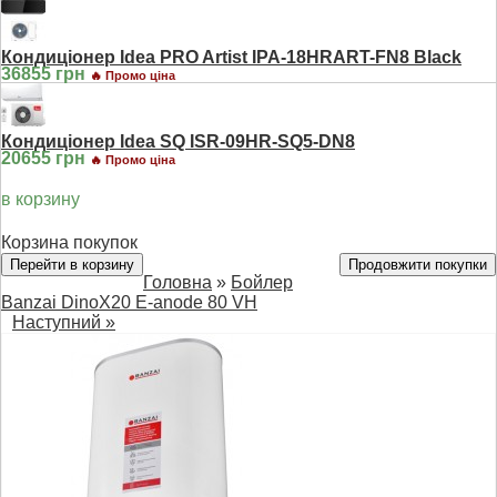
Кондиціонер Idea PRO Artist IPA-18HRART-FN8 Black
36855 грн
🔥 Промо ціна
Кондиціонер Idea SQ ISR-09HR-SQ5-DN8
20655 грн
🔥 Промо ціна
в корзину
Корзина покупок
Перейти в корзину
Продовжити покупки
Головна
»
Бойлер
Banzai DinoX20 E-anode 80 VH
Наступний »