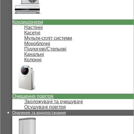
Кондиціонери
Настінні
Касетні
Мульти-спліт системи
Моноблочні
Підлогові/Стельові
Канальні
Колонні
Очищення повітря
Зволожувачі та очищувачі
Осушувачі повітря
Опалення та водопостачання