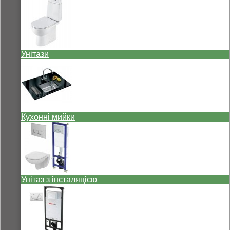
Унітази
Кухонні мийки
Унітаз з інсталяцією