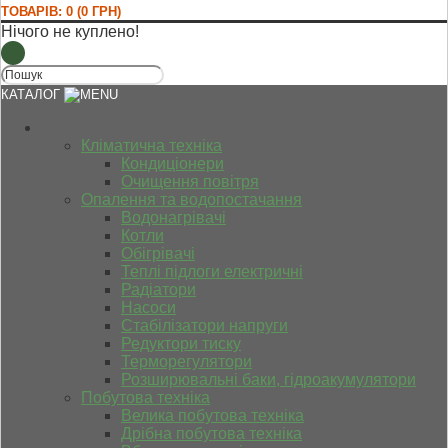
ТОВАРІВ: 0 (0 ГРН)
Нічого не куплено!
КАТАЛОГ
Кліматична техніка
Кондиціонери
Очищення повітря
Опалення та водопостачання
Водонагрівачі
Котли
Обігрівачі
Теплі підлоги електричні
Радіатори
Насоси
Стабілізатори напруги
Редуктори тиску
Терморегулятори
Розширювальні баки, гідроакумулятори
Побутова техніка
Велика побутова техніка
Дрібна побутова техніка