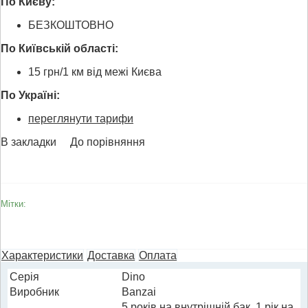
По Києву:
БЕЗКОШТОВНО
По Київській області:
15 грн/1 км від межі Києва
По Україні:
переглянути тарифи
В закладки
До порівняння
Мітки:
Характеристики
Доставка
Оплата
Cерія
Dino
Виробник
Banzai
5 років на внутрішній бак, 1 рік на