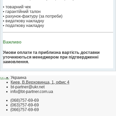
• товарний чек
• гарантійний талон
• рахунок-фактуру (за потреби)
• видаткову накладну
• податкову накладну
Важливо
Умови оплати та приблизна вартість доставки
уточнюються менеджером при підтвердженні
замовлення.
Украина
Мітки:
Киев, В.Верховинца, 1, офис 4
bt-partner@ukr.net
info@bt-partner.com.ua
(068)757-69-69
(063)757-69-69
(066)757-69-69