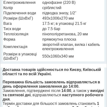
Електроживлення
однофазне (220 В)
Колір
сріблястий
Підключення води
підводка знизу, 1/2"
Розміри (ШхВхГ)
493x1006x270 мм
Вага
17.5 кг; в упаковці 21.5 кг
Тиск води
до 7.5 бар
Теплоізоляція
пінополіуретанова, 20 мм
Форма
прямокутна плоска
зворотній клапан, вилка і кабель
Комплектація
електроживлення
Розміри в упаковці
550x1060x340 мм
(ШхВхГ)
Доставка товарів здійснюється по Києву, Київській
області та по всій Україні.
Переважна більшість замовлень відправляється в
день оформлення замовлення до 14:00.
Замовлення, підтверджені після
14:00
, а також у
вихідні
та святкові дні
, відправляються
наступного робочого
дня
.
Термін доставки для більшості замовлень становить
1