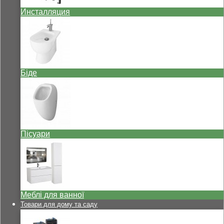
Инсталляция
Біде
Пісуари
Меблі для ванної
Товари для дому та саду