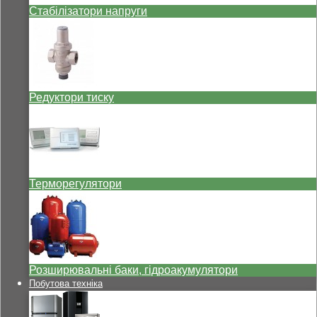
Стабілізатори напруги
Редуктори тиску
Терморегулятори
Розширювальні баки, гідроакумулятори
Побутова техніка