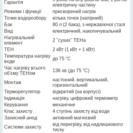
Гарантія
електричну частину
Режими і функції
прискорений нагрів
Точки водорозбору
кілька точок (напірний)
Бак
80 л (2 бака), з нержавіючої сталі
Вид
електричний, накопичувальний
Нагрівальний
2 "сухих" ТЕНа
елемент
ТЕН
2 кВт (1 кВт + 1 кВт)
Температура нагріву
до 75 °С
води
Час нагріву всього
136 хв (до 75 °C)
об'єму ТЕНом
настінний, вертикальний,
Монтаж
горизонтальний
Терморегулятор
відкритий (на корпусі)
Індикація
нагріву, цифровий термометр
Керування
механічне
Клас захисту
4 ступінь захисту від води
Захисний анод
активний магнієвий
від перегріву, від надлишкового
Системи захисту
тиску