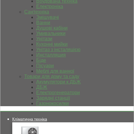
Вбудована техніка
Електроніка
Сантехніка
Змішувачі
Ванни
Душові кабіни
Умивальники
Унітази
Кухонні мийки
Унітаз з інсталяцією
Инсталляция
Біде
Пісуари
Меблі для ванної
Товари для дому та саду
Акумулятори к ДБЖ
ДБЖ
Електрогенератори
Зарядні станції
Газонокосилки
Кліматична техніка