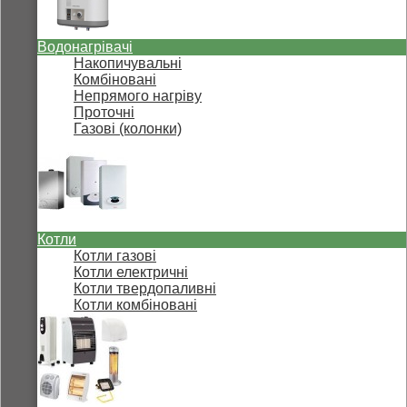
Водонагрівачі
Накопичувальні
Комбіновані
Непрямого нагріву
Проточні
Газові (колонки)
Котли
Котли газові
Котли електричні
Котли твердопаливні
Котли комбіновані