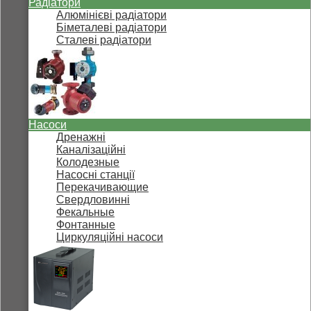
Радіатори
Алюмінієві радіатори
Біметалеві радіатори
Сталеві радіатори
Насоси
Дренажні
Каналізаційні
Колодезные
Насосні станції
Перекачивающие
Свердловинні
Фекальные
Фонтанные
Циркуляційні насоси