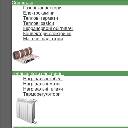
Обігрівачі
Газові конвектори
Електрокаміни
Теплові гармати
Теплові завіси
Інфрачервоні обігрівачі
Конвектори електричні
Масляні радіатори
Теплі підлоги електричні
Нагрівальні кабелі
Нагрівальні мати
Нагрівальні плівки
Терморегулятори