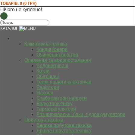
ТОВАРІВ: 0 (0 ГРН)
Нічого не куплено!
КАТАЛОГ
Кліматична техніка
Кондиціонери
Очищення повітря
Опалення та водопостачання
Водонагрівачі
Котли
Обігрівачі
Теплі підлоги електричні
Радіатори
Насоси
Стабілізатори напруги
Редуктори тиску
Терморегулятори
Розширювальні баки, гідроакумулятори
Побутова техніка
Велика побутова техніка
Дрібна побутова техніка