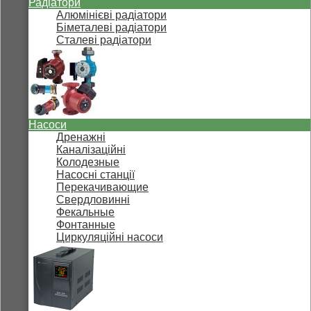
Радіатори
Алюмінієві радіатори
Біметалеві радіатори
Сталеві радіатори
Насоси
Дренажні
Каналізаційні
Колодезные
Насосні станції
Перекачивающие
Свердловинні
Фекальные
Фонтанные
Циркуляційні насоси