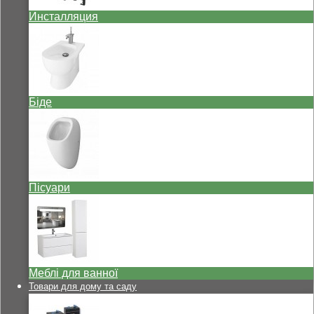
Инсталляция
Біде
Пісуари
Меблі для ванної
Товари для дому та саду