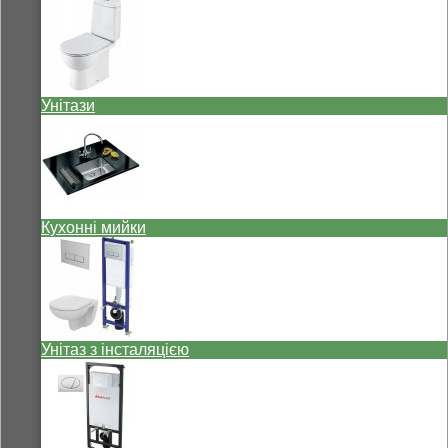
Унітази
Кухонні мийки
Унітаз з інсталяцією