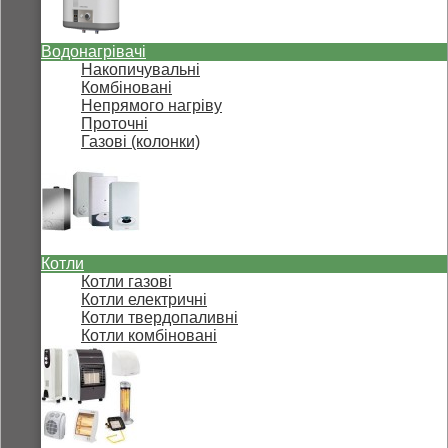
Водонагрівачі
Накопичувальні
Комбіновані
Непрямого нагріву
Проточні
Газові (колонки)
Котли
Котли газові
Котли електричні
Котли твердопаливні
Котли комбіновані