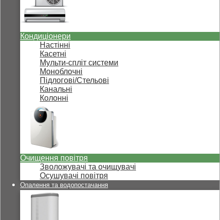
Кондиціонери
Настінні
Касетні
Мульти-спліт системи
Моноблочні
Підлогові/Стельові
Канальні
Колонні
Очищення повітря
Зволожувачі та очищувачі
Осушувачі повітря
Опалення та водопостачання