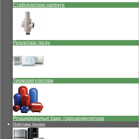
Стабілізатори напруги
Редуктори тиску
Терморегулятори
Розширювальні баки, гідроакумулятори
Побутова техніка