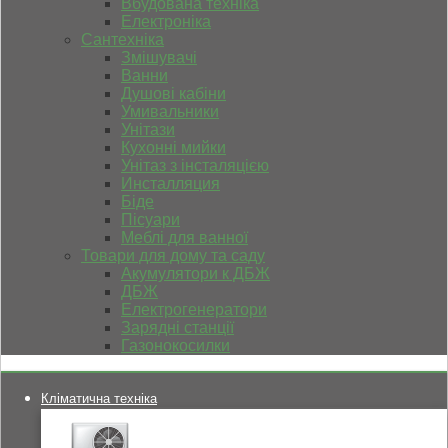
Вбудована техніка
Електроніка
Сантехніка
Змішувачі
Ванни
Душові кабіни
Умивальники
Унітази
Кухонні мийки
Унітаз з інсталяцією
Инсталляция
Біде
Пісуари
Меблі для ванної
Товари для дому та саду
Акумулятори к ДБЖ
ДБЖ
Електрогенератори
Зарядні станції
Газонокосилки
Кліматична техніка