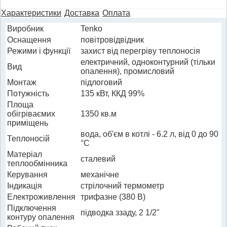
Характеристики
Доставка
Оплата
Виробник
Tenko
Оснащення
повітровідвідник
Режими і функції
захист від перегріву теплоносія
електричний, одноконтурний (тільки
Вид
опалення), промисловий
Монтаж
підлоговий
Потужність
135 кВт, ККД 99%
Площа
обігріваємих
1350 кв.м
приміщень
вода, об'єм в котлі - 6.2 л, від 0 до 90
Теплоносій
°C
Матеріал
сталевий
теплообмінника
Керування
механічне
Індикація
стрілочний термометр
Електроживлення
трифазне (380 В)
Підключення
підводка ззаду, 2 1/2"
контуру опалення