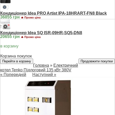
Кондиціонер Idea PRO Artist IPA-18HRART-FN8 Black
36855 грн
🔥 Промо ціна
Кондиціонер Idea SQ ISR-09HR-SQ5-DN8
20655 грн
🔥 Промо ціна
в корзину
Корзина покупок
Перейти в корзину
Продовжити покупки
Головна
»
Електричний
котел Tenko Підлоговий 135 кВт 380V
« Попередній
Наступний »