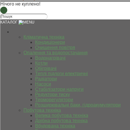
Нічого не куплено!
КАТАЛОГ
Кліматична техніка
Кондиціонери
Очищення повітря
Опалення та водопостачання
Водонагрівачі
Котли
Обігрівачі
Теплі підлоги електричні
Радіатори
Насоси
Стабілізатори напруги
Редуктори тиску
Терморегулятори
Розширювальні баки, гідроакумулятори
Побутова техніка
Велика побутова техніка
Дрібна побутова техніка
Вбудована техніка