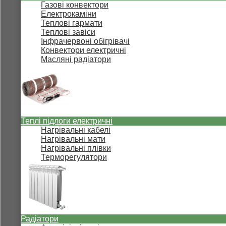
Газові конвектори
Електрокаміни
Теплові гармати
Теплові завіси
Інфрачервоні обігрівачі
Конвектори електричні
Масляні радіатори
Теплі підлоги електричні
Нагрівальні кабелі
Нагрівальні мати
Нагрівальні плівки
Терморегулятори
Радіатори