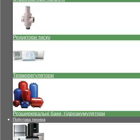
Редуктори тиску
Терморегулятори
Розширювальні баки, гідроакумулятори
Побутова техніка