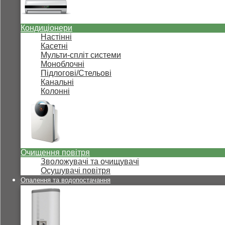
Кондиціонери
Настінні
Касетні
Мульти-спліт системи
Моноблочні
Підлогові/Стельові
Канальні
Колонні
Очищення повітря
Зволожувачі та очищувачі
Осушувачі повітря
Опалення та водопостачання