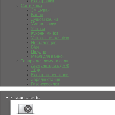
Електроніка
Сантехніка
Змішувачі
Ванни
Душові кабіни
Умивальники
Унітази
Кухонні мийки
Унітаз з інсталяцією
Инсталляция
Біде
Пісуари
Меблі для ванної
Товари для дому та саду
Акумулятори к ДБЖ
ДБЖ
Електрогенератори
Зарядні станції
Газонокосилки
Кліматична техніка