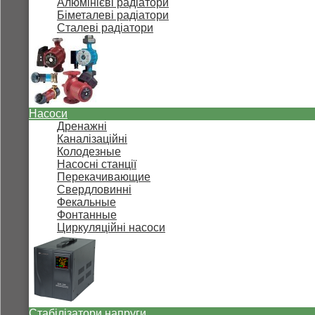
Алюмінієві радіатори
Біметалеві радіатори
Сталеві радіатори
Насоси
Дренажні
Каналізаційні
Колодезные
Насосні станції
Перекачивающие
Свердловинні
Фекальные
Фонтанные
Циркуляційні насоси
Стабілізатори напруги