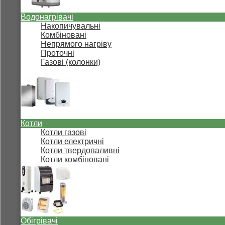
Водонагрівачі
Накопичувальні
Комбіновані
Непрямого нагріву
Проточні
Газові (колонки)
Котли
Котли газові
Котли електричні
Котли твердопаливні
Котли комбіновані
Обігрівачі