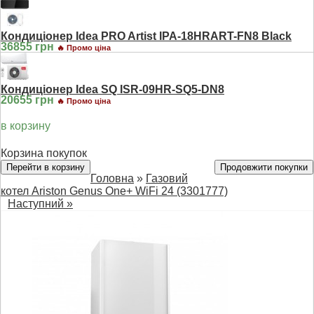
Кондиціонер Idea PRO Artist IPA-18HRART-FN8 Black
36855 грн
🔥 Промо ціна
Кондиціонер Idea SQ ISR-09HR-SQ5-DN8
20655 грн
🔥 Промо ціна
в корзину
Корзина покупок
Перейти в корзину
Продовжити покупки
Головна
»
Газовий
котел Ariston Genus One+ WiFi 24 (3301777)
Наступний »