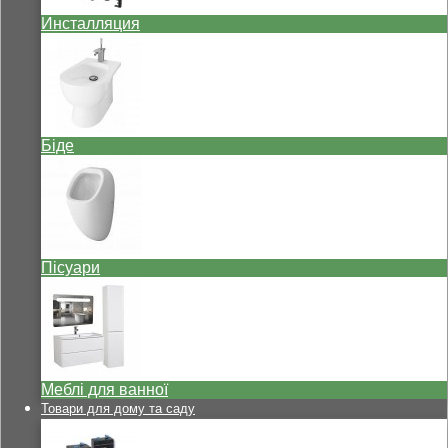
Инсталляция
Біде
Пісуари
Меблі для ванної
Товари для дому та саду