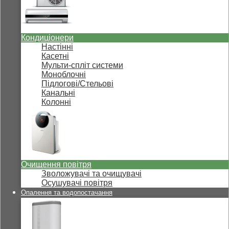
Кондиціонери
Настінні
Касетні
Мульти-спліт системи
Моноблочні
Підлогові/Стельові
Канальні
Колонні
Очищення повітря
Зволожувачі та очищувачі
Осушувачі повітря
Опалення та водопостачання