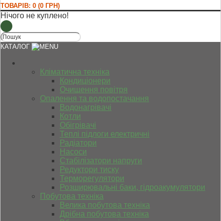
ТОВАРІВ: 0 (0 ГРН)
Нічого не куплено!
КАТАЛОГ
Кліматична техніка
Кондиціонери
Очищення повітря
Опалення та водопостачання
Водонагрівачі
Котли
Обігрівачі
Теплі підлоги електричні
Радіатори
Насоси
Стабілізатори напруги
Редуктори тиску
Терморегулятори
Розширювальні баки, гідроакумулятори
Побутова техніка
Велика побутова техніка
Дрібна побутова техніка