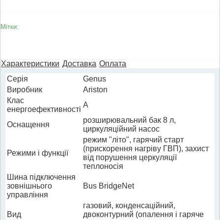
Мітки:
Характеристики
Доставка
Оплата
Cерія
Genus
Виробник
Ariston
Клас
A
енергоефективності
розширювальний бак 8 л,
Оснащення
циркуляційний насос
режим "літо", гарячий старт
(прискорення нагріву ГВП), захист
Режими і функції
від порушення церкуляції
теплоносія
Шина підключення
зовнішнього
Bus BridgeNet
управління
газовий, конденсаційний,
Вид
двоконтурний (опалення і гаряче