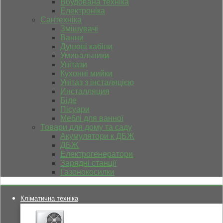
Вбудована техніка
Електроніка
Сантехніка
Змішувачі
Ванни
Душові кабіни
Умивальники
Унітази
Кухонні мийки
Унітаз з інсталяцією
Инсталляция
Біде
Пісуари
Меблі для ванної
Товари для дому та саду
Акумулятори к ДБЖ
ДБЖ
Електрогенератори
Зарядні станції
Газонокосилки
Кліматична техніка