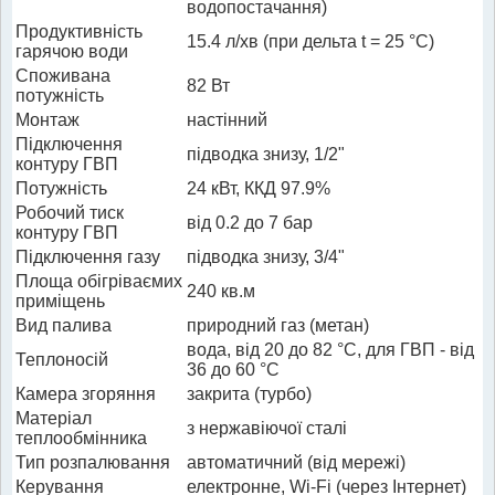
водопостачання)
Продуктивність
15.4 л/хв (при дельта t = 25 °C)
гарячою води
Споживана
82 Вт
потужність
Монтаж
настінний
Підключення
підводка знизу, 1/2"
контуру ГВП
Потужність
24 кВт, ККД 97.9%
Робочий тиск
від 0.2 до 7 бар
контуру ГВП
Підключення газу
підводка знизу, 3/4"
Площа обігріваємих
240 кв.м
приміщень
Вид палива
природний газ (метан)
вода, від 20 до 82 °C, для ГВП - від
Теплоносій
36 до 60 °C
Камера згоряння
закрита (турбо)
Матеріал
з нержавіючої сталі
теплообмінника
Тип розпалювання
автоматичний (від мережі)
Керування
електронне, Wi-Fi (через Інтернет)