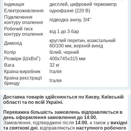
Індикація
дисплей, цифровий термометр
Електроживлення
однофазне (220 В)
Підключення
підводка знизу, 3/4"
контуру опалення
Робочий тиск
від 1 до 3 бар
контуру опалення
круглий перетин, коаксіальний
Димохід
60/100 мм, верхній вихід
Колір
білий, чорний
Розміри (ШхВхГ)
400x745x315 мм
Вага
32 кг
Країна-виробник
Італія
Країна реєстрації
Італія
бренду
Доставка товарів здійснюється по Києву, Київській
області та по всій Україні.
Переважна більшість замовлень відправляється в
день оформлення замовлення до 14:00.
Замовлення, підтверджені після
14:00
, а також у
вихідні
та святкові дні
, відправляються
наступного робочого