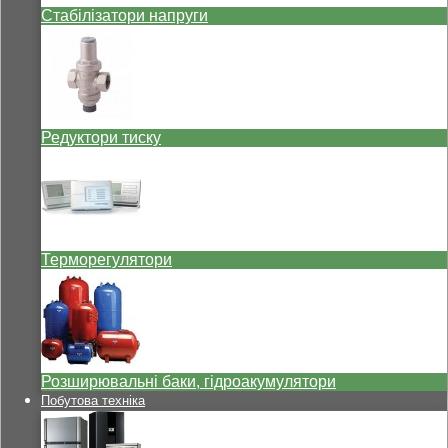
Стабілізатори напруги
Редуктори тиску
Терморегулятори
Розширювальні баки, гідроакумулятори
Побутова техніка