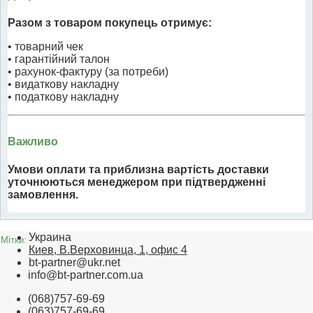
Разом з товаром покупець отримує:
• товарний чек
• гарантійний талон
• рахунок-фактуру (за потреби)
• видаткову накладну
• податкову накладну
Важливо
Умови оплати та приблизна вартість доставки
уточнюються менеджером при підтвердженні
замовлення.
Украина
Мітки:
Киев, В.Верховинца, 1, офис 4
bt-partner@ukr.net
info@bt-partner.com.ua
(068)757-69-69
(063)757-69-69