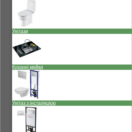
Унітази
Кухонні мийки
Унітаз з інсталяцією