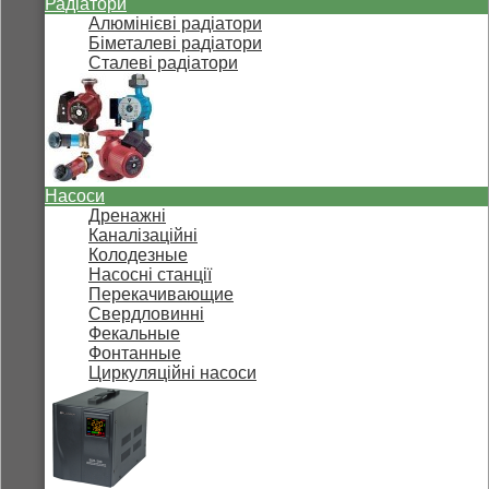
Радіатори
Алюмінієві радіатори
Біметалеві радіатори
Сталеві радіатори
Насоси
Дренажні
Каналізаційні
Колодезные
Насосні станції
Перекачивающие
Свердловинні
Фекальные
Фонтанные
Циркуляційні насоси