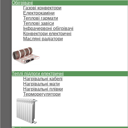
Обігрівачі
Газові конвектори
Електрокаміни
Теплові гармати
Теплові завіси
Інфрачервоні обігрівачі
Конвектори електричні
Масляні радіатори
Теплі підлоги електричні
Нагрівальні кабелі
Нагрівальні мати
Нагрівальні плівки
Терморегулятори