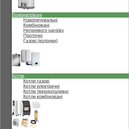
Водонагрівачі
Накопичувальні
Комбіновані
Непрямого нагріву
Проточні
Газові (колонки)
Котли
Котли газові
Котли електричні
Котли твердопаливні
Котли комбіновані