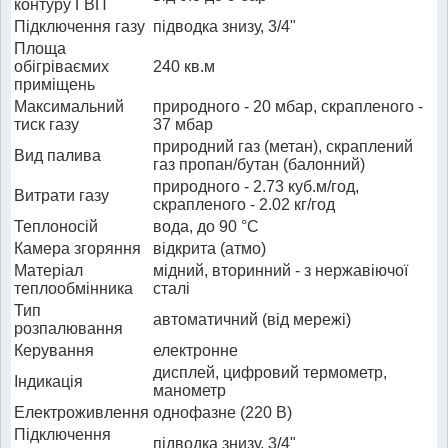
контуру ГВП
Підключення газу
підводка знизу, 3/4"
Площа
обігріваємих
240 кв.м
приміщень
Максимальний
природного - 20 мбар, скрапленого -
тиск газу
37 мбар
природний газ (метан), скраплений
Вид палива
газ пропан/бутан (балонний)
природного - 2.73 куб.м/год,
Витрати газу
скрапленого - 2.02 кг/год
Теплоносій
вода, до 90 °C
Камера згоряння
відкрита (атмо)
Матеріал
мідний, вторинний - з нержавіючої
теплообмінника
сталі
Тип
автоматичний (від мережі)
розпалювання
Керування
електронне
дисплей, цифровий термометр,
Індикація
манометр
Електроживлення
однофазне (220 В)
Підключення
підводка знизу, 3/4"