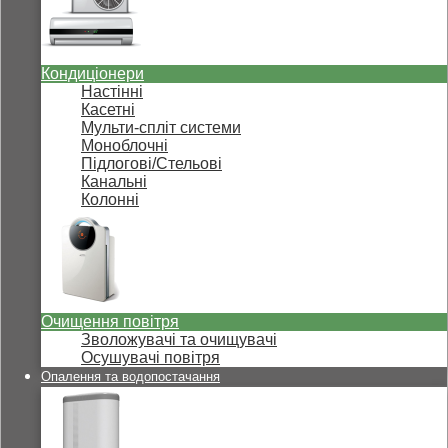
Кондиціонери
Настінні
Касетні
Мульти-спліт системи
Моноблочні
Підлогові/Стельові
Канальні
Колонні
Очищення повітря
Зволожувачі та очищувачі
Осушувачі повітря
Опалення та водопостачання