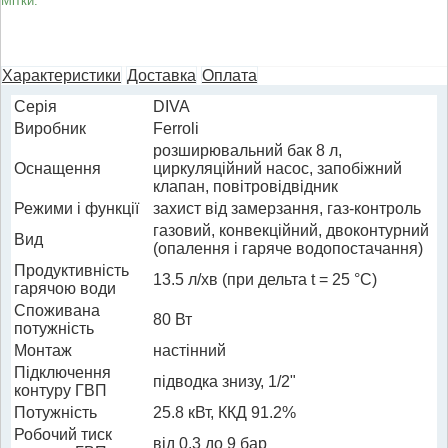
Мітки:
Характеристики
Доставка
Оплата
Cерія
DIVA
Виробник
Ferroli
розширювальний бак 8 л,
Оснащення
циркуляційний насос, запобіжний
клапан, повітровідвідник
Режими і функції
захист від замерзання, газ-контроль
газовий, конвекційний, двоконтурний
Вид
(опалення і гаряче водопостачання)
Продуктивність
13.5 л/хв (при дельта t = 25 °C)
гарячою води
Споживана
80 Вт
потужність
Монтаж
настінний
Підключення
підводка знизу, 1/2"
контуру ГВП
Потужність
25.8 кВт, ККД 91.2%
Робочий тиск
від 0.3 до 9 бар