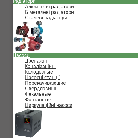
Радіатори
Алюмінієві радіатори
Біметалеві радіатори
Сталеві радіатори
Насоси
Дренажні
Каналізаційні
Колодезные
Насосні станції
Перекачивающие
Свердловинні
Фекальные
Фонтанные
Циркуляційні насоси