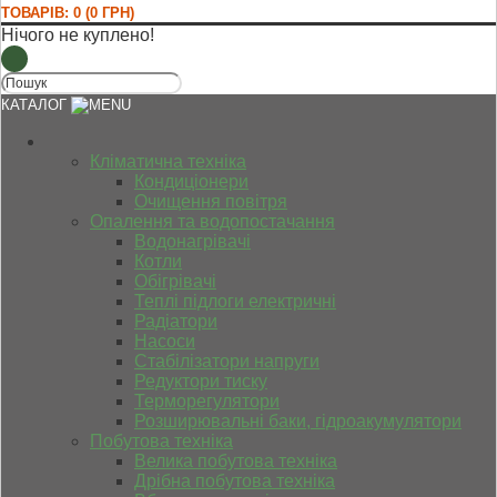
ТОВАРІВ: 0 (0 ГРН)
Нічого не куплено!
КАТАЛОГ
Кліматична техніка
Кондиціонери
Очищення повітря
Опалення та водопостачання
Водонагрівачі
Котли
Обігрівачі
Теплі підлоги електричні
Радіатори
Насоси
Стабілізатори напруги
Редуктори тиску
Терморегулятори
Розширювальні баки, гідроакумулятори
Побутова техніка
Велика побутова техніка
Дрібна побутова техніка