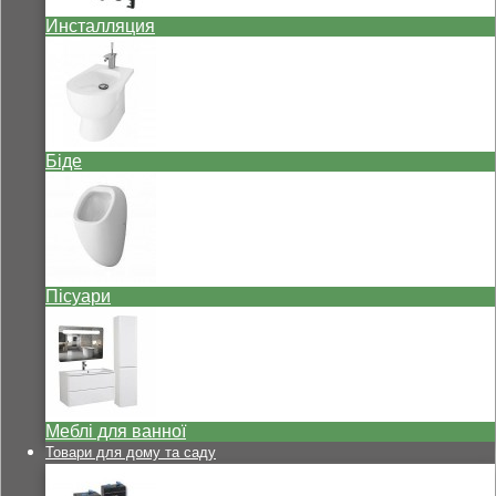
Инсталляция
Біде
Пісуари
Меблі для ванної
Товари для дому та саду