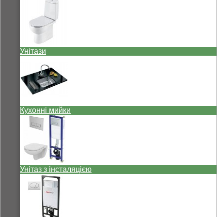
Унітази
Кухонні мийки
Унітаз з інсталяцією