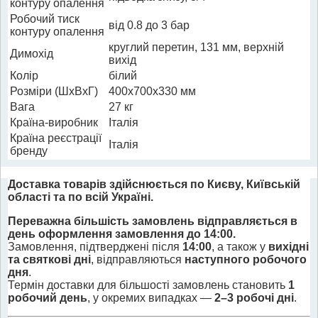
контуру опалення
Робочий тиск
від 0.8 до 3 бар
контуру опалення
круглий перетин, 131 мм, верхній
Димохід
вихід
Колір
білий
Розміри (ШхВхГ)
400x700x330 мм
Вага
27 кг
Країна-виробник
Італія
Країна реєстрації
Італія
бренду
Доставка товарів здійснюється по Києву, Київській
області та по всій Україні.
Переважна більшість замовлень відправляється в
день оформлення замовлення до 14:00.
Замовлення, підтверджені після
14:00
, а також у
вихідні
та святкові дні
, відправляються
наступного робочого
дня
.
Термін доставки для більшості замовлень становить
1
робочий день
, у окремих випадках —
2–3 робочі дні
.