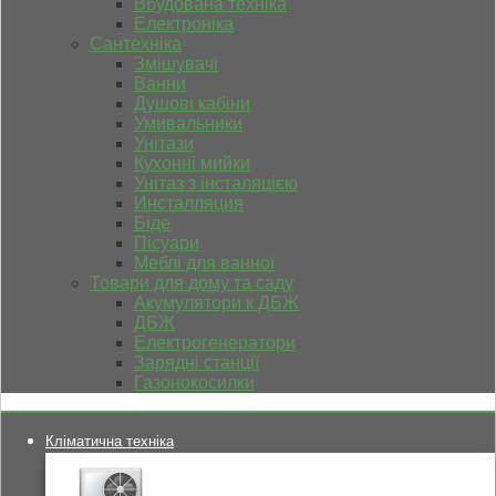
Вбудована техніка
Електроніка
Сантехніка
Змішувачі
Ванни
Душові кабіни
Умивальники
Унітази
Кухонні мийки
Унітаз з інсталяцією
Инсталляция
Біде
Пісуари
Меблі для ванної
Товари для дому та саду
Акумулятори к ДБЖ
ДБЖ
Електрогенератори
Зарядні станції
Газонокосилки
Кліматична техніка