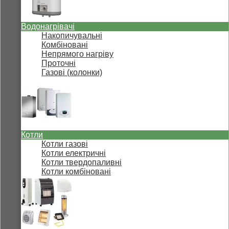
Водонагрівачі
Накопичувальні
Комбіновані
Непрямого нагріву
Проточні
Газові (колонки)
Котли
Котли газові
Котли електричні
Котли твердопаливні
Котли комбіновані