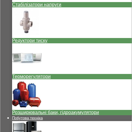
Стабілізатори напруги
Редуктори тиску
Терморегулятори
Розширювальні баки, гідроакумулятори
Побутова техніка