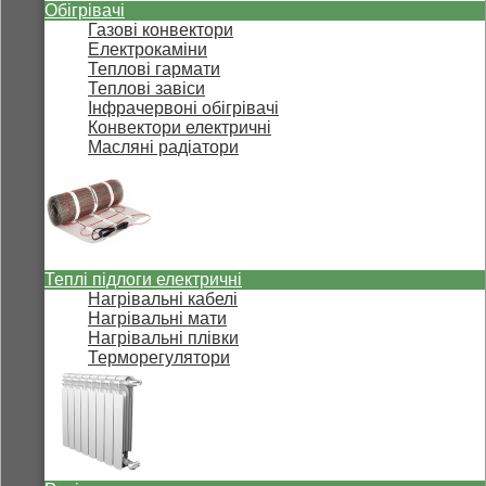
Обігрівачі
Газові конвектори
Електрокаміни
Теплові гармати
Теплові завіси
Інфрачервоні обігрівачі
Конвектори електричні
Масляні радіатори
Теплі підлоги електричні
Нагрівальні кабелі
Нагрівальні мати
Нагрівальні плівки
Терморегулятори