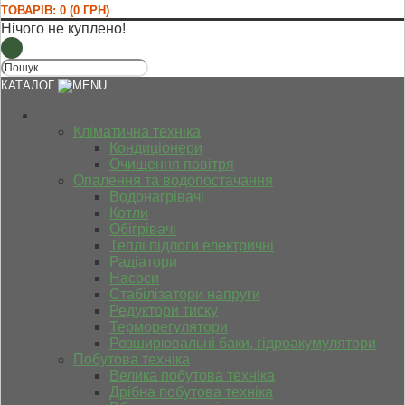
ТОВАРІВ: 0 (0 ГРН)
Нічого не куплено!
КАТАЛОГ
Кліматична техніка
Кондиціонери
Очищення повітря
Опалення та водопостачання
Водонагрівачі
Котли
Обігрівачі
Теплі підлоги електричні
Радіатори
Насоси
Стабілізатори напруги
Редуктори тиску
Терморегулятори
Розширювальні баки, гідроакумулятори
Побутова техніка
Велика побутова техніка
Дрібна побутова техніка