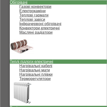
Обігрівачі
Газові конвектори
Електрокаміни
Теплові гармати
Теплові завіси
Інфрачервоні обігрівачі
Конвектори електричні
Масляні радіатори
Теплі підлоги електричні
Нагрівальні кабелі
Нагрівальні мати
Нагрівальні плівки
Терморегулятори