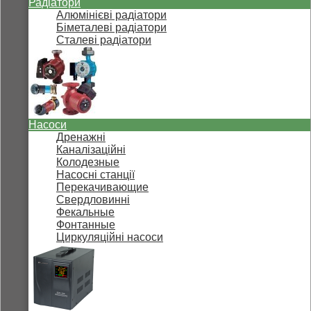
Радіатори
Алюмінієві радіатори
Біметалеві радіатори
Сталеві радіатори
Насоси
Дренажні
Каналізаційні
Колодезные
Насосні станції
Перекачивающие
Свердловинні
Фекальные
Фонтанные
Циркуляційні насоси