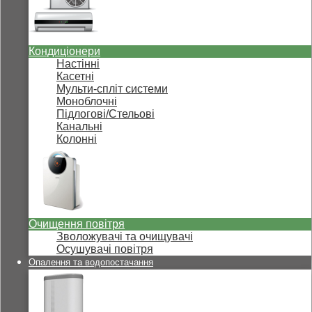
Кондиціонери
Настінні
Касетні
Мульти-спліт системи
Моноблочні
Підлогові/Стельові
Канальні
Колонні
Очищення повітря
Зволожувачі та очищувачі
Осушувачі повітря
Опалення та водопостачання