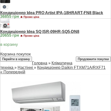
Кондиціонер Idea PRO Artist IPA-18HRART-FN8 Black
36855 грн
🔥 Промо ціна
Кондиціонер Idea SQ ISR-09HR-SQ5-DN8
20655 грн
🔥 Промо ціна
в корзину
Корзина покупок
Перейти в корзину
Продовжити покупки
Головна
»
Кліматична
техніка
»
Настінні
»
Кондиціонер Daikin FTXM71A/RXF71
« Попередній