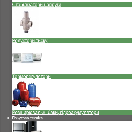
Стабілізатори напруги
Редуктори тиску
Терморегулятори
Розширювальні баки, гідроакумулятори
Побутова техніка