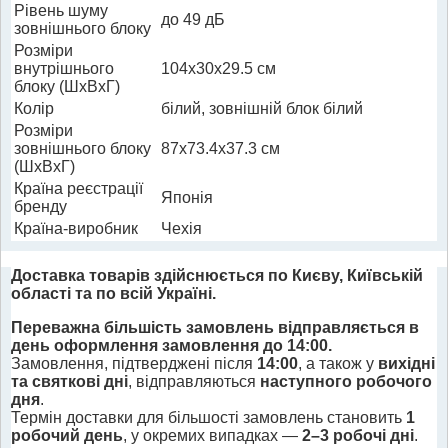
Рівень шуму
до 49 дБ
зовнішнього блоку
Розміри
внутрішнього
104x30x29.5 см
блоку (ШхВхГ)
Колір
білий, зовнішній блок білий
Розміри
зовнішнього блоку
87x73.4x37.3 см
(ШхВхГ)
Країна реєстрації
Японія
бренду
Країна-виробник
Чехія
Доставка товарів здійснюється по Києву, Київській
області та по всій Україні.
Переважна більшість замовлень відправляється в
день оформлення замовлення до 14:00.
Замовлення, підтверджені після
14:00
, а також у
вихідні
та святкові дні
, відправляються
наступного робочого
дня
.
Термін доставки для більшості замовлень становить
1
робочий день
, у окремих випадках —
2–3 робочі дні
.