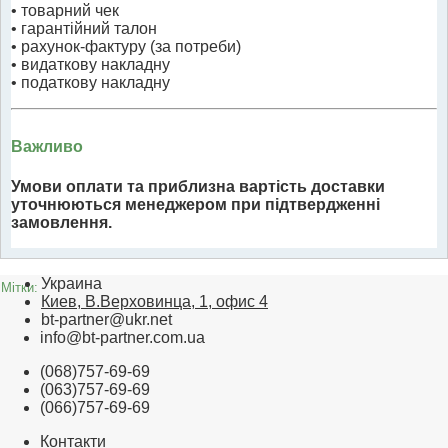
• товарний чек
• гарантійний талон
• рахунок-фактуру (за потреби)
• видаткову накладну
• податкову накладну
Важливо
Умови оплати та приблизна вартість доставки
уточнюються менеджером при підтвердженні
замовлення.
Украина
Мітки:
Киев, В.Верховинца, 1, офис 4
bt-partner@ukr.net
info@bt-partner.com.ua
(068)757-69-69
(063)757-69-69
(066)757-69-69
Контакти