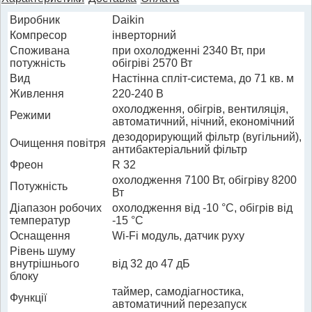
Виробник
Daikin
Компресор
інверторний
Споживана
при охолодженні 2340 Вт, при
потужність
обігріві 2570 Вт
Вид
Настінна спліт-система, до 71 кв. м
Живлення
220-240 В
охолодження, обігрів, вентиляція,
Режими
автоматичний, нічний, економічний
дезодорирующий фільтр (вугільний),
Очищення повітря
антибактеріальний фільтр
Фреон
R 32
охолодження 7100 Вт, обігріву 8200
Потужність
Вт
Діапазон робочих
охолодження від -10 °C, обігрів від
температур
-15 °C
Оснащення
Wi-Fi модуль, датчик руху
Рівень шуму
внутрішнього
від 32 до 47 дБ
блоку
таймер, самодіагностика,
Функції
автоматичний перезапуск