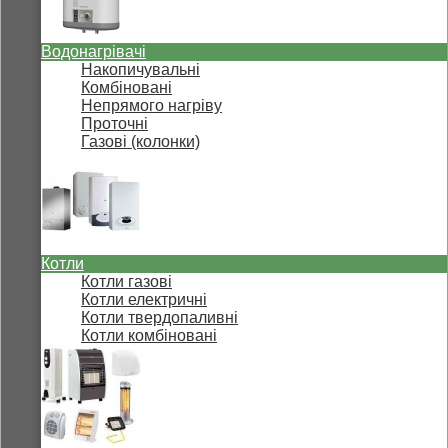
Водонагрівачі
Накопичувальні
Комбіновані
Непрямого нагріву
Проточні
Газові (колонки)
Котли
Котли газові
Котли електричні
Котли твердопаливні
Котли комбіновані