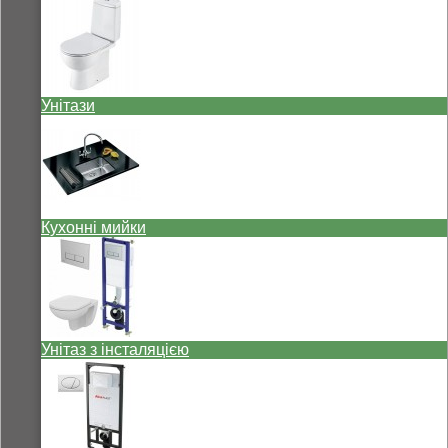
Унітази
Кухонні мийки
Унітаз з інсталяцією