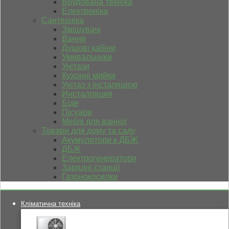
Вбудована техніка
Електроніка
Сантехніка
Змішувачі
Ванни
Душові кабіни
Умивальники
Унітази
Кухонні мийки
Унітаз з інсталяцією
Инсталляция
Біде
Пісуари
Меблі для ванної
Товари для дому та саду
Акумулятори к ДБЖ
ДБЖ
Електрогенератори
Зарядні станції
Газонокосилки
Кліматична техніка