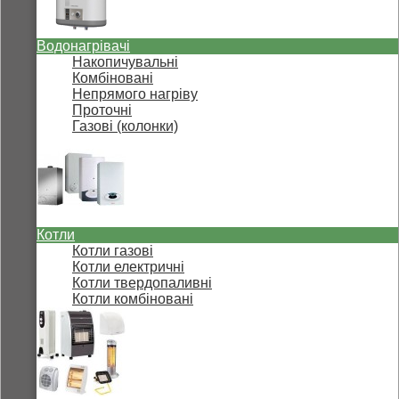
Водонагрівачі
Накопичувальні
Комбіновані
Непрямого нагріву
Проточні
Газові (колонки)
Котли
Котли газові
Котли електричні
Котли твердопаливні
Котли комбіновані