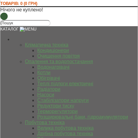
ТОВАРІВ: 0 (0 ГРН)
Нічого не куплено!
КАТАЛОГ
Кліматична техніка
Кондиціонери
Очищення повітря
Опалення та водопостачання
Водонагрівачі
Котли
Обігрівачі
Теплі підлоги електричні
Радіатори
Насоси
Стабілізатори напруги
Редуктори тиску
Терморегулятори
Розширювальні баки, гідроакумулятори
Побутова техніка
Велика побутова техніка
Дрібна побутова техніка