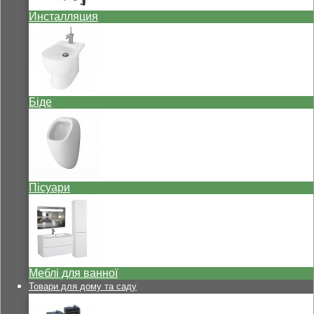
Инсталляция
Біде
Пісуари
Меблі для ванної
Товари для дому та саду