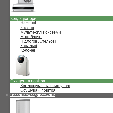
Кондиціонери
Настінні
Касетні
Мульти-спліт системи
Моноблочні
Підлогові/Стельові
Канальні
Колонні
Очищення повітря
Зволожувачі та очищувачі
Осушувачі повітря
Опалення та водопостачання