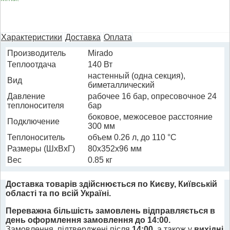
Характеристики
Доставка
Оплата
Производитель
Mirado
Теплоотдача
140 Вт
настенный (одна секция),
Вид
биметаллический
Давление
рабочее 16 бар, опресовочное 24
теплоносителя
бар
боковое, межосевое расстояние
Подключение
300 мм
Теплоноситель
объем 0.26 л, до 110 °C
Размеры (ШхВхГ)
80x352x96 мм
Вес
0.85 кг
Доставка товарів здійснюється по Києву, Київській
області та по всій Україні.
Переважна більшість замовлень відправляється в
день оформлення замовлення до 14:00.
Замовлення, підтверджені після
14:00
, а також у
вихідні