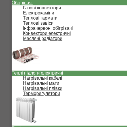
Обігрівачі
Газові конвектори
Електрокаміни
Теплові гармати
Теплові завіси
Інфрачервоні обігрівачі
Конвектори електричні
Масляні радіатори
Теплі підлоги електричні
Нагрівальні кабелі
Нагрівальні мати
Нагрівальні плівки
Терморегулятори