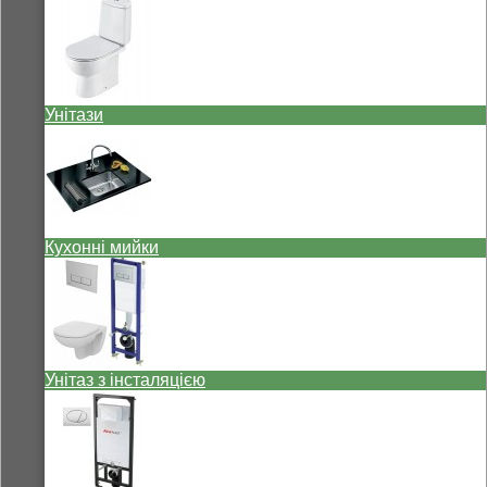
Унітази
Кухонні мийки
Унітаз з інсталяцією