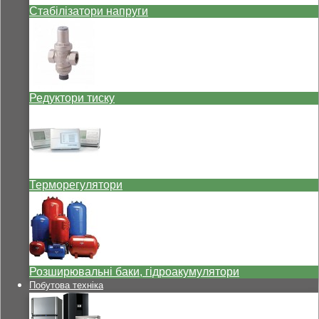
Стабілізатори напруги
Редуктори тиску
Терморегулятори
Розширювальні баки, гідроакумулятори
Побутова техніка