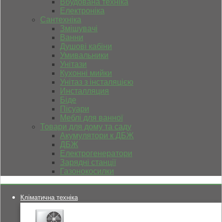
Вбудована техніка
Електроніка
Сантехніка
Змішувачі
Ванни
Душові кабіни
Умивальники
Унітази
Кухонні мийки
Унітаз з інсталяцією
Инсталляция
Біде
Пісуари
Меблі для ванної
Товари для дому та саду
Акумулятори к ДБЖ
ДБЖ
Електрогенератори
Зарядні станції
Газонокосилки
Кліматична техніка