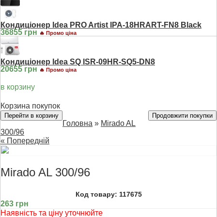
Кондиціонер Idea PRO Artist IPA-18HRART-FN8 Black
36855 грн
🔥 Промо ціна
Кондиціонер Idea SQ ISR-09HR-SQ5-DN8
20655 грн
🔥 Промо ціна
в корзину
Корзина покупок
Перейти в корзину
Продовжити покупки
Головна
»
Mirado AL
300/96
« Попередній
Mirado AL 300/96
Код товару: 117675
263 грн
Наявність та ціну уточнюйте