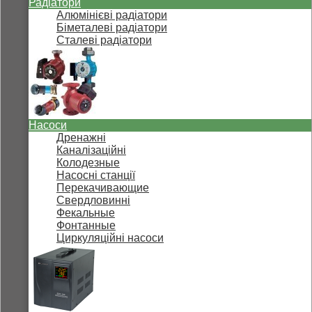
Радіатори
Алюмінієві радіатори
Біметалеві радіатори
Сталеві радіатори
Насоси
Дренажні
Каналізаційні
Колодезные
Насосні станції
Перекачивающие
Свердловинні
Фекальные
Фонтанные
Циркуляційні насоси