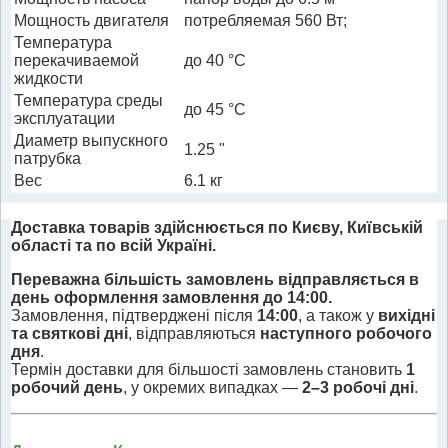
Мощность двигателя
потребляемая 560 Вт;
Температура
перекачиваемой
до 40 °С
жидкости
Температура среды
до 45 °С
эксплуатации
Диаметр выпускного
1.25 "
патрубка
Вес
6.1 кг
Доставка товарів здійснюється по Києву, Київській
області та по всій Україні.
Переважна більшість замовлень відправляється в
день оформлення замовлення до 14:00.
Замовлення, підтверджені після
14:00
, а також у
вихідні
та святкові дні
, відправляються
наступного робочого
дня
.
Термін доставки для більшості замовлень становить
1
робочий день
, у окремих випадках —
2–3 робочі дні
.