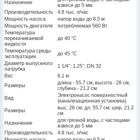
Назначение
взвеси до 5 мм
Производительность
4.8 тыс. л/час
Мощность насоса
напор воды до 6.5 м
Мощность двигателя
потребляемая 560 Вт
Температура
перекачиваемой
до 40 °С
жидкости
Температура среды
до 45 °С
эксплуатации
Диаметр выпускного
1 1/4"; 1.25"; DN 32
патрубка
Вес
6.1 кг
длина - 55.7 см, высота - 28 см,
Размеры
глубина - 21.2 см
Электронасос поверхностный
Вид
(канализационная установка)
выс. 28 см; дл. 55.7 см; шир. 21.2
Размеры
см
для грязной воды, с частицами
Назначение
взвеси до 5 мм
Производительность
4.8 тыс. л/час
Мощность насоса
напор воды до 6.5 м