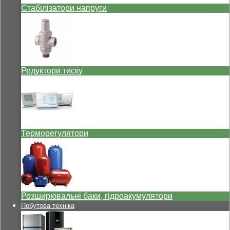
Стабілізатори напруги
Редуктори тиску
Терморегулятори
Розширювальні баки, гідроакумулятори
Побутова техніка