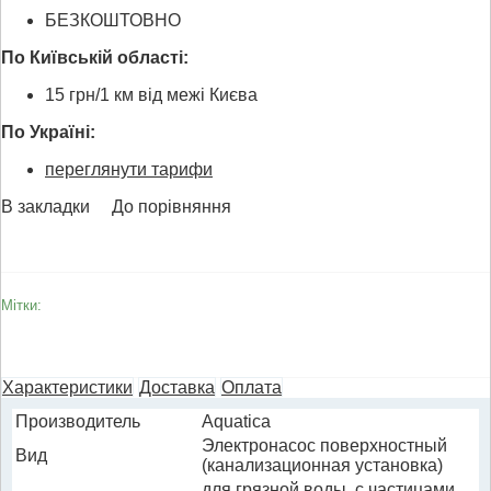
БЕЗКОШТОВНО
По Київській області:
15 грн/1 км від межі Києва
По Україні:
переглянути тарифи
В закладки
До порівняння
Мітки:
Характеристики
Доставка
Оплата
Производитель
Aquatica
Электронасос поверхностный
Вид
(канализационная установка)
для грязной воды, с частицами