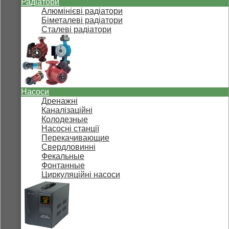
Радіатори
Алюмінієві радіатори
Біметалеві радіатори
Сталеві радіатори
Насоси
Дренажні
Каналізаційні
Колодезные
Насосні станції
Перекачивающие
Свердловинні
Фекальные
Фонтанные
Циркуляційні насоси