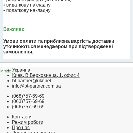
• видаткову накладну
• податкову накладну
Важливо
Умови оплати та приблизна вартість доставки
уточнюються менеджером при підтвердженні
замовлення.
Украина
Мітки:
Киев, В.Верховинца, 1, офис 4
bt-partner@ukr.net
info@bt-partner.com.ua
(068)757-69-69
(063)757-69-69
(066)757-69-69
Контакти
Режим роботи
Про нас
Доставка та оплата