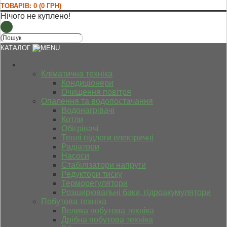
ТОВАРІВ: 0 (0 ГРН)
Нічого не куплено!
КАТАЛОГ
Кліматична техніка
Кондиціонери
Очищення повітря
Опалення та водопостачання
Водонагрівачі
Котли
Обігрівачі
Теплі підлоги електричні
Радіатори
Насоси
Стабілізатори напруги
Редуктори тиску
Терморегулятори
Розширювальні баки, гідроакумулятори
Побутова техніка
Велика побутова техніка
Дрібна побутова техніка