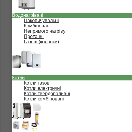
Водонагрівачі
Накопичувальні
Комбіновані
Непрямого нагріву
Проточні
Газові (колонки)
Котли
Котли газові
Котли електричні
Котли твердопаливні
Котли комбіновані