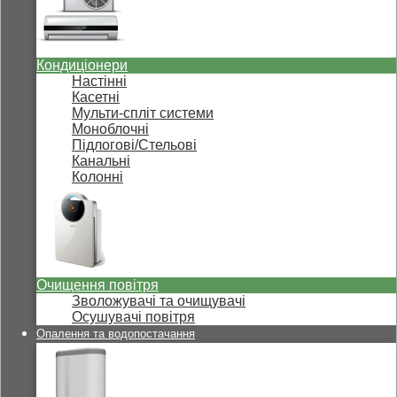
Кондиціонери
Настінні
Касетні
Мульти-спліт системи
Моноблочні
Підлогові/Стельові
Канальні
Колонні
Очищення повітря
Зволожувачі та очищувачі
Осушувачі повітря
Опалення та водопостачання