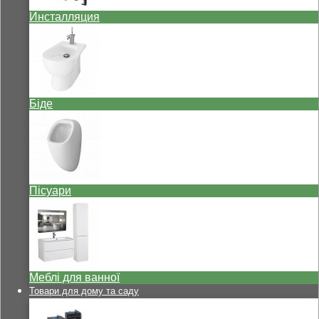
Инсталляция
Біде
Пісуари
Меблі для ванної
Товари для дому та саду