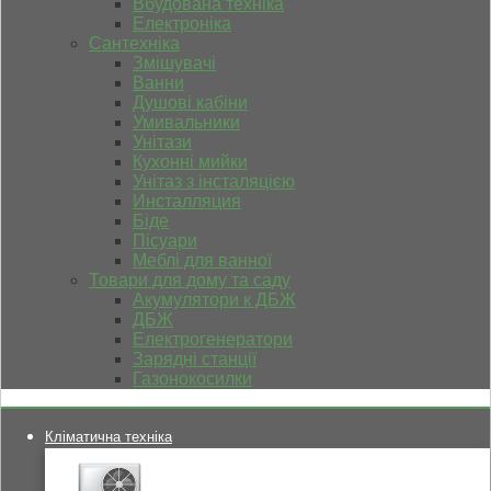
Вбудована техніка
Електроніка
Сантехніка
Змішувачі
Ванни
Душові кабіни
Умивальники
Унітази
Кухонні мийки
Унітаз з інсталяцією
Инсталляция
Біде
Пісуари
Меблі для ванної
Товари для дому та саду
Акумулятори к ДБЖ
ДБЖ
Електрогенератори
Зарядні станції
Газонокосилки
Кліматична техніка