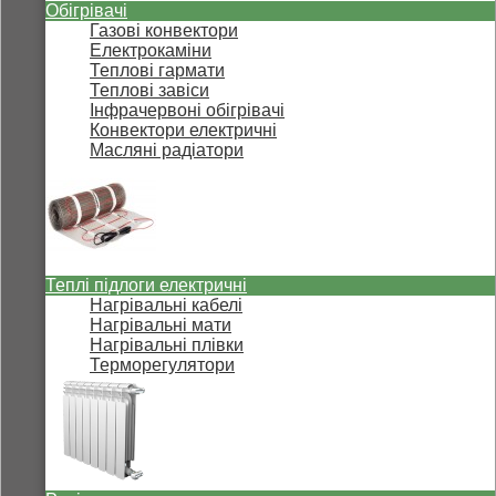
Обігрівачі
Газові конвектори
Електрокаміни
Теплові гармати
Теплові завіси
Інфрачервоні обігрівачі
Конвектори електричні
Масляні радіатори
Теплі підлоги електричні
Нагрівальні кабелі
Нагрівальні мати
Нагрівальні плівки
Терморегулятори