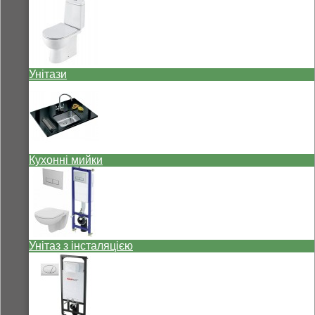
Унітази
Кухонні мийки
Унітаз з інсталяцією