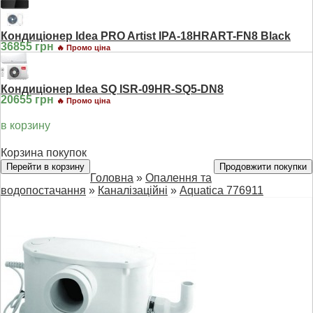
Кондиціонер Idea PRO Artist IPA-18HRART-FN8 Black
36855 грн
🔥 Промо ціна
Кондиціонер Idea SQ ISR-09HR-SQ5-DN8
20655 грн
🔥 Промо ціна
в корзину
Корзина покупок
Перейти в корзину
Продовжити покупки
Головна
»
Опалення та
водопостачання
»
Каналізаційні
»
Aquatica 776911