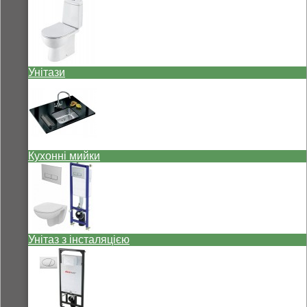
Унітази
Кухонні мийки
Унітаз з інсталяцією