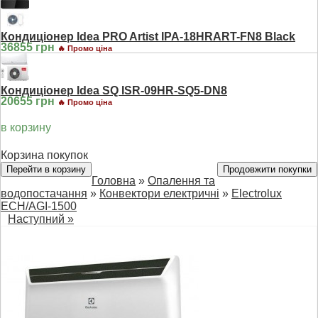
Кондиціонер Idea PRO Artist IPA-18HRART-FN8 Black
36855 грн
🔥 Промо ціна
Кондиціонер Idea SQ ISR-09HR-SQ5-DN8
20655 грн
🔥 Промо ціна
в корзину
Корзина покупок
Перейти в корзину
Продовжити покупки
Головна
»
Опалення та
водопостачання
»
Конвектори електричні
»
Electrolux
ECH/AGI-1500
Наступний »