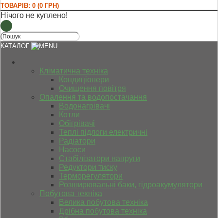
ТОВАРІВ: 0 (0 ГРН)
Нічого не куплено!
КАТАЛОГ
Кліматична техніка
Кондиціонери
Очищення повітря
Опалення та водопостачання
Водонагрівачі
Котли
Обігрівачі
Теплі підлоги електричні
Радіатори
Насоси
Стабілізатори напруги
Редуктори тиску
Терморегулятори
Розширювальні баки, гідроакумулятори
Побутова техніка
Велика побутова техніка
Дрібна побутова техніка