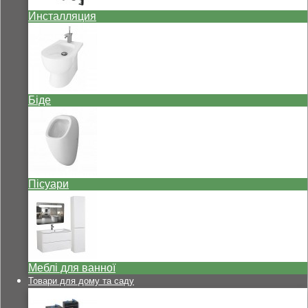
Инсталляция
Біде
Пісуари
Меблі для ванної
Товари для дому та саду