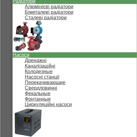
Радіатори
Алюмінієві радіатори
Біметалеві радіатори
Сталеві радіатори
Насоси
Дренажні
Каналізаційні
Колодезные
Насосні станції
Перекачивающие
Свердловинні
Фекальные
Фонтанные
Циркуляційні насоси