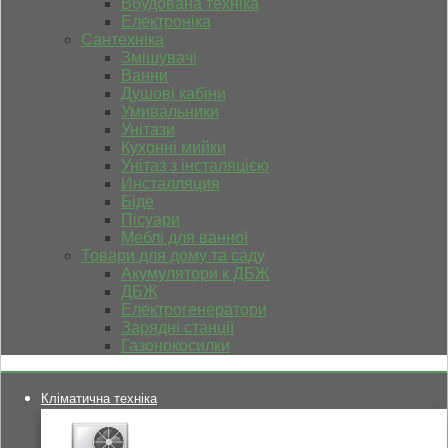
Вбудована техніка
Електроніка
Сантехніка
Змішувачі
Ванни
Душові кабіни
Умивальники
Унітази
Кухонні мийки
Унітаз з інсталяцією
Инсталляция
Біде
Пісуари
Меблі для ванної
Товари для дому та саду
Акумулятори к ДБЖ
ДБЖ
Електрогенератори
Зарядні станції
Газонокосилки
Кліматична техніка