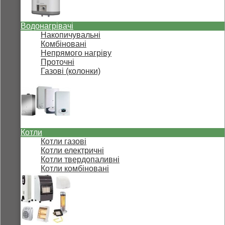
Водонагрівачі
Накопичувальні
Комбіновані
Непрямого нагріву
Проточні
Газові (колонки)
Котли
Котли газові
Котли електричні
Котли твердопаливні
Котли комбіновані