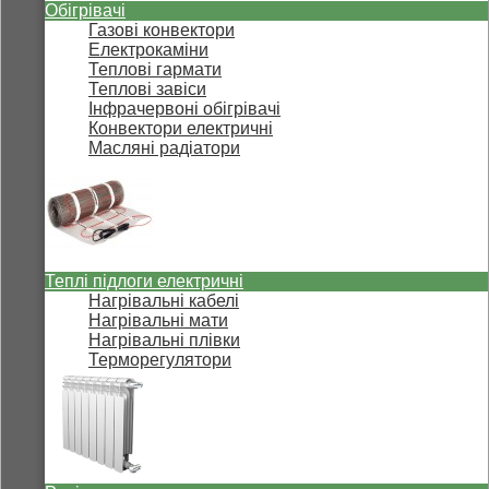
Обігрівачі
Газові конвектори
Електрокаміни
Теплові гармати
Теплові завіси
Інфрачервоні обігрівачі
Конвектори електричні
Масляні радіатори
Теплі підлоги електричні
Нагрівальні кабелі
Нагрівальні мати
Нагрівальні плівки
Терморегулятори