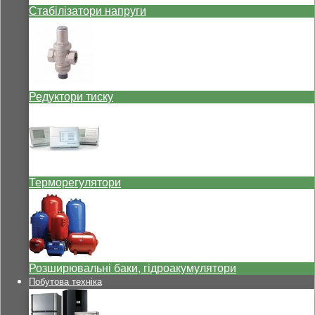
Стабілізатори напруги
Редуктори тиску
Терморегулятори
Розширювальні баки, гідроакумулятори
Побутова техніка