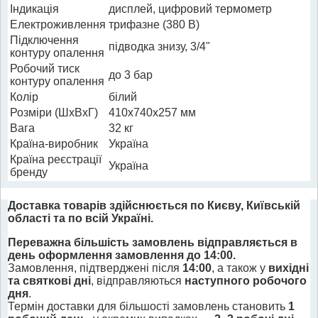
Індикація
дисплей, цифровий термометр
Електроживлення
трифазне (380 В)
Підключення
підводка знизу, 3/4"
контуру опалення
Робочий тиск
до 3 бар
контуру опалення
Колір
білий
Розміри (ШхВхГ)
410x740x257 мм
Вага
32 кг
Країна-виробник
Україна
Країна реєстрації
Україна
бренду
Доставка товарів здійснюється по Києву, Київській
області та по всій Україні.
Переважна більшість замовлень відправляється в
день оформлення замовлення до 14:00.
Замовлення, підтверджені після
14:00
, а також у
вихідні
та святкові дні
, відправляються
наступного робочого
дня
.
Термін доставки для більшості замовлень становить
1