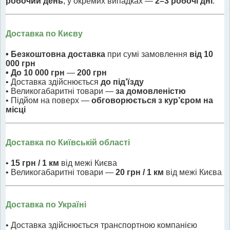
робочий день
, у окремих випадках —
2–3 робочі дні
.
Доставка по Києву
• Безкоштовна доставка
при сумі замовлення
від 10
000 грн
• До 10 000 грн
—
200 грн
• Доставка здійснюється
до під’їзду
• Великогабаритні товари —
за домовленістю
• Підйом на поверх —
обговорюється з кур’єром на
місці
Доставка по Київській області
•
15 грн / 1 км
від межі Києва
• Великогабаритні товари —
20 грн / 1 км
від межі Києва
Доставка по Україні
• Доставка здійснюється транспортною компанією