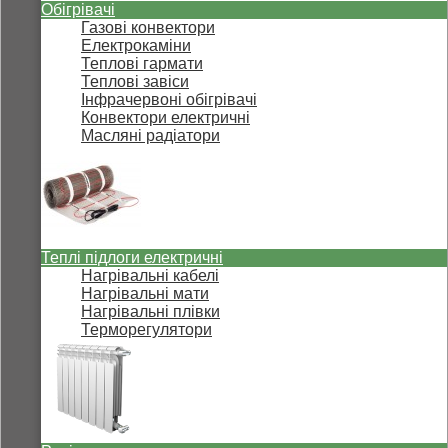
Обігрівачі
Газові конвектори
Електрокаміни
Теплові гармати
Теплові завіси
Інфрачервоні обігрівачі
Конвектори електричні
Масляні радіатори
Теплі підлоги електричні
Нагрівальні кабелі
Нагрівальні мати
Нагрівальні плівки
Терморегулятори