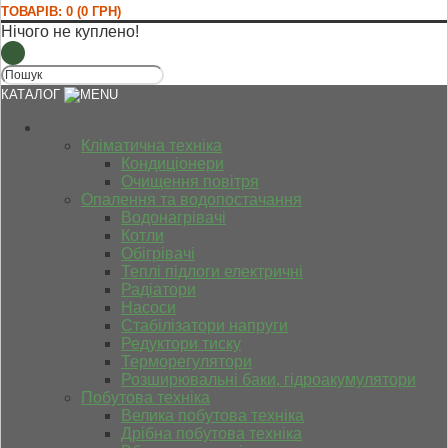
ТОВАРІВ: 0 (0 ГРН)
Нічого не куплено!
КАТАЛОГ
Кліматична техніка
Кондиціонери
Очищення повітря
Опалення та водопостачання
Водонагрівачі
Котли
Обігрівачі
Теплі підлоги електричні
Радіатори
Насоси
Стабілізатори напруги
Редуктори тиску
Терморегулятори
Розширювальні баки, гідроакумулятори
Побутова техніка
Велика побутова техніка
Дрібна побутова техніка