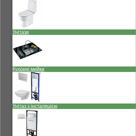
Унітази
Кухонні мийки
Унітаз з інсталяцією