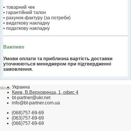
• товарний чек
• гарантійний талон
• рахунок-фактуру (за потреби)
• видаткову накладну
• податкову накладну
Важливо
Умови оплати та приблизна вартість доставки
уточнюються менеджером при підтвердженні
замовлення.
Украина
Мітки:
Киев, В.Верховинца, 1, офис 4
bt-partner@ukr.net
info@bt-partner.com.ua
(068)757-69-69
(063)757-69-69
(066)757-69-69