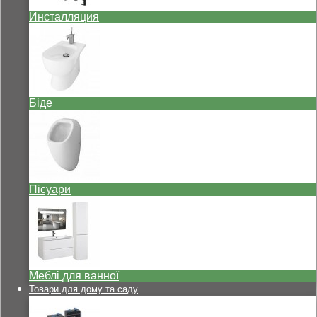
Инсталляция
Біде
Пісуари
Меблі для ванної
Товари для дому та саду