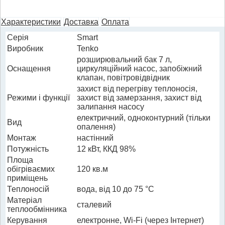
Характеристики
Доставка
Оплата
Cерія
Smart
Виробник
Tenko
розширювальний бак 7 л,
Оснащення
циркуляційний насос, запобіжний
клапан, повітровідвідник
захист від перегріву теплоносія,
Режими і функції
захист від замерзання, захист від
залипання насосу
електричний, одноконтурний (тільки
Вид
опалення)
Монтаж
настінний
Потужність
12 кВт, ККД 98%
Площа
обігріваємих
120 кв.м
приміщень
Теплоносій
вода, від 10 до 75 °C
Матеріал
сталевий
теплообмінника
Керування
електронне, Wi-Fi (через Інтернет)