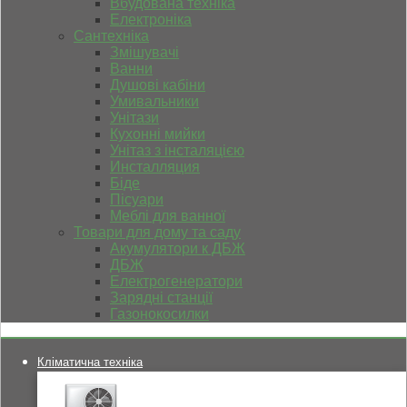
Вбудована техніка
Електроніка
Сантехніка
Змішувачі
Ванни
Душові кабіни
Умивальники
Унітази
Кухонні мийки
Унітаз з інсталяцією
Инсталляция
Біде
Пісуари
Меблі для ванної
Товари для дому та саду
Акумулятори к ДБЖ
ДБЖ
Електрогенератори
Зарядні станції
Газонокосилки
Кліматична техніка