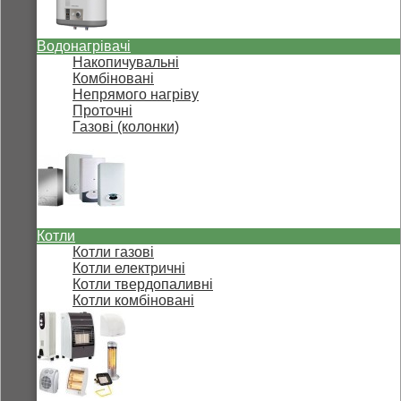
Водонагрівачі
Накопичувальні
Комбіновані
Непрямого нагріву
Проточні
Газові (колонки)
Котли
Котли газові
Котли електричні
Котли твердопаливні
Котли комбіновані