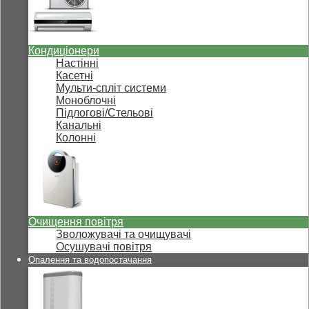
Кондиціонери
Настінні
Касетні
Мульти-спліт системи
Моноблочні
Підлогові/Стельові
Канальні
Колонні
Очищення повітря
Зволожувачі та очищувачі
Осушувачі повітря
Опалення та водопостачання