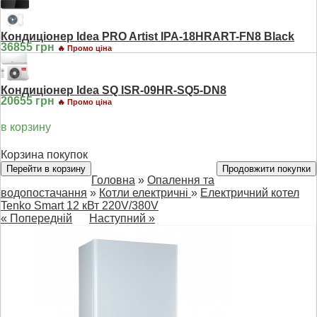
Кондиціонер Idea PRO Artist IPA-18HRART-FN8 Black
36855 грн
🔥 Промо ціна
Кондиціонер Idea SQ ISR-09HR-SQ5-DN8
20655 грн
🔥 Промо ціна
в корзину
Корзина покупок
Перейти в корзину
Продовжити покупки
Головна
»
Опалення та
водопостачання
»
Котли електричні
»
Електричний котел
Tenko Smart 12 кВт 220V/380V
« Попередній
Наступний »