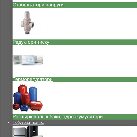
Стабілізатори напруги
Редуктори тиску
Терморегулятори
Розширювальні баки, гідроакумулятори
Побутова техніка