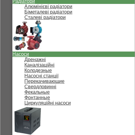
Радіатори
Алюмінієві радіатори
Біметалеві радіатори
Сталеві радіатори
Насоси
Дренажні
Каналізаційні
Колодезные
Насосні станції
Перекачивающие
Свердловинні
Фекальные
Фонтанные
Циркуляційні насоси