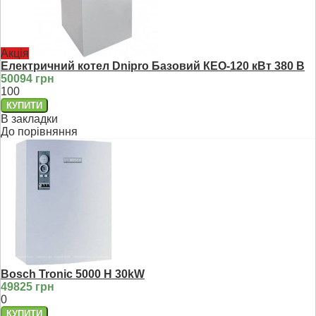
Акція
Електричний котел Dnipro Базовий КЕО-120 кВт 380 В
50094 грн
100
В закладки
До порівняння
Bosch Tronic 5000 H 30kW
49825 грн
0