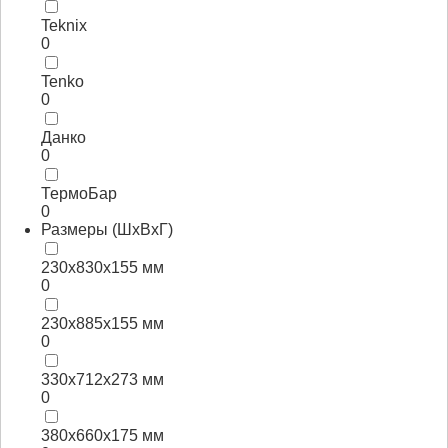
Teknix
0
Tenko
0
Данко
0
ТермоБар
0
Размеры (ШхВхГ)
230х830х155 мм
0
230х885х155 мм
0
330х712х273 мм
0
380х660х175 мм