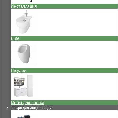
Инсталляция
Біде
Пісуари
Меблі для ванної
Товари для дому та саду