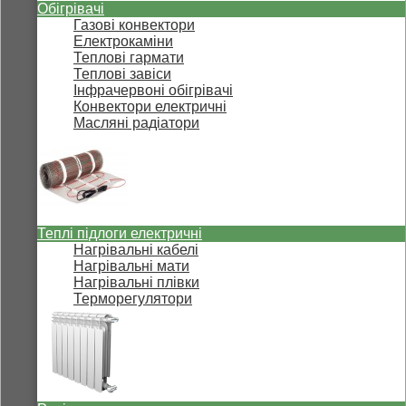
Обігрівачі
Газові конвектори
Електрокаміни
Теплові гармати
Теплові завіси
Інфрачервоні обігрівачі
Конвектори електричні
Масляні радіатори
Теплі підлоги електричні
Нагрівальні кабелі
Нагрівальні мати
Нагрівальні плівки
Терморегулятори