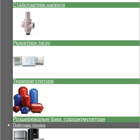
Стабілізатори напруги
Редуктори тиску
Терморегулятори
Розширювальні баки, гідроакумулятори
Побутова техніка