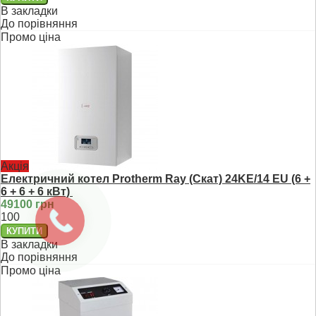
В закладки
До порівняння
Промо ціна
Акція
Електричний котел Protherm Ray (Скат) 24KE/14 ЕU (6 +
6 + 6 + 6 кВт)
49100 грн
100
В закладки
До порівняння
Промо ціна