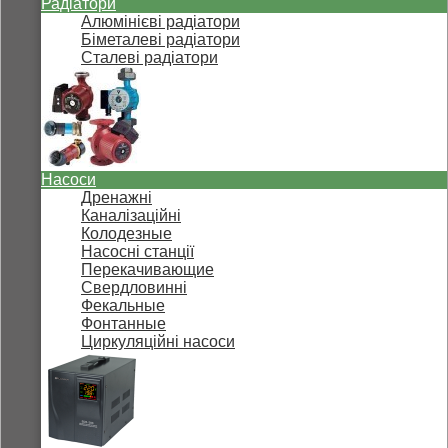
Радіатори
Алюмінієві радіатори
Біметалеві радіатори
Сталеві радіатори
Насоси
Дренажні
Каналізаційні
Колодезные
Насосні станції
Перекачивающие
Свердловинні
Фекальные
Фонтанные
Циркуляційні насоси