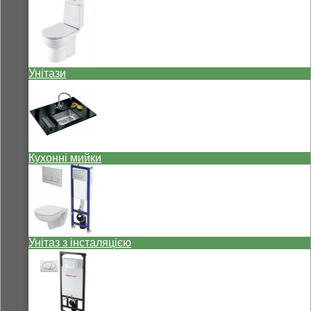
Унітази
Кухонні мийки
Унітаз з інсталяцією