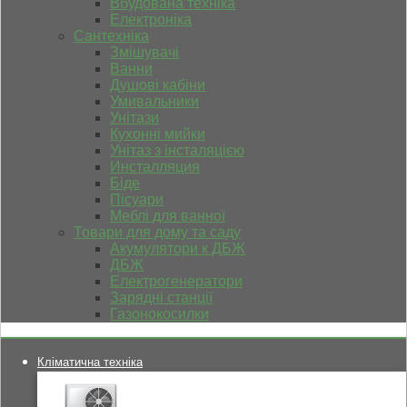
Вбудована техніка
Електроніка
Сантехніка
Змішувачі
Ванни
Душові кабіни
Умивальники
Унітази
Кухонні мийки
Унітаз з інсталяцією
Инсталляция
Біде
Пісуари
Меблі для ванної
Товари для дому та саду
Акумулятори к ДБЖ
ДБЖ
Електрогенератори
Зарядні станції
Газонокосилки
Кліматична техніка