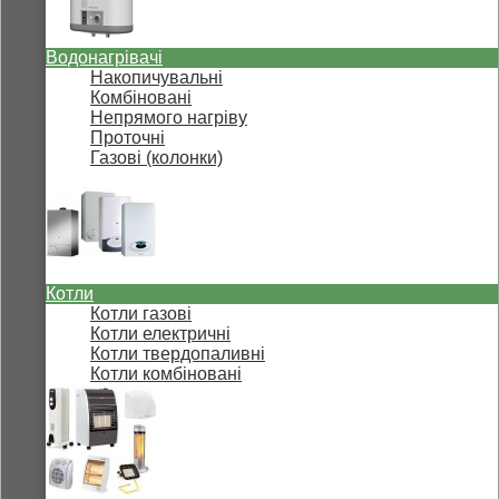
Водонагрівачі
Накопичувальні
Комбіновані
Непрямого нагріву
Проточні
Газові (колонки)
Котли
Котли газові
Котли електричні
Котли твердопаливні
Котли комбіновані