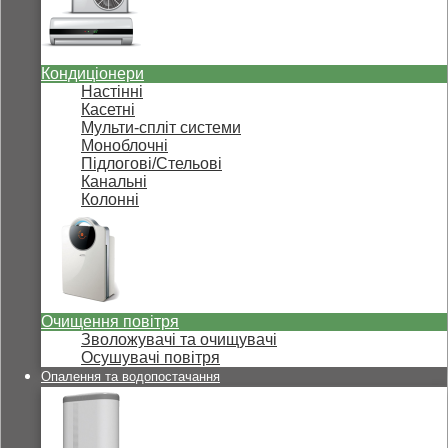
Кондиціонери
Настінні
Касетні
Мульти-спліт системи
Моноблочні
Підлогові/Стельові
Канальні
Колонні
Очищення повітря
Зволожувачі та очищувачі
Осушувачі повітря
Опалення та водопостачання