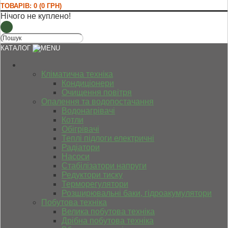
ТОВАРІВ: 0 (0 ГРН)
Нічого не куплено!
КАТАЛОГ
Кліматична техніка
Кондиціонери
Очищення повітря
Опалення та водопостачання
Водонагрівачі
Котли
Обігрівачі
Теплі підлоги електричні
Радіатори
Насоси
Стабілізатори напруги
Редуктори тиску
Терморегулятори
Розширювальні баки, гідроакумулятори
Побутова техніка
Велика побутова техніка
Дрібна побутова техніка