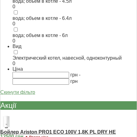
вода; объем в котле - 4.5л
0
вода; объем в котле - 6.4л
0
вода; объем в котле - 6л
0
Вид
Электрический котел, навесной, одноконтурный
0
Ціна
грн -
грн
Скинути фільтр
Акції
Бойлер Ariston PRO1 ECO 100V 1,8K PL DRY HE
12500 грн
🔥 Промо ціна