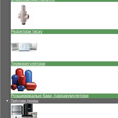
Редуктори тиску
Терморегулятори
Розширювальні баки, гідроакумулятори
Побутова техніка