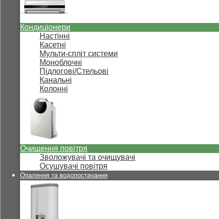
Кондиціонери
Настінні
Касетні
Мульти-спліт системи
Моноблочні
Підлогові/Стельові
Канальні
Колонні
Очищення повітря
Зволожувачі та очищувачі
Осушувачі повітря
Опалення та водопостачання