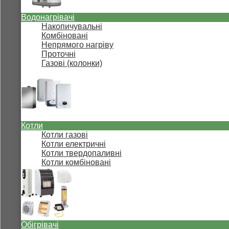
Водонагрівачі
Накопичувальні
Комбіновані
Непрямого нагріву
Проточні
Газові (колонки)
Котли
Котли газові
Котли електричні
Котли твердопаливні
Котли комбіновані
Обігрівачі