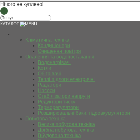
Нічого не куплено!
КАТАЛОГ
Кліматична техніка
Кондиціонери
Очищення повітря
Опалення та водопостачання
Водонагрівачі
Котли
Обігрівачі
Теплі підлоги електричні
Радіатори
Насоси
Стабілізатори напруги
Редуктори тиску
Терморегулятори
Розширювальні баки, гідроакумулятори
Побутова техніка
Велика побутова техніка
Дрібна побутова техніка
Вбудована техніка