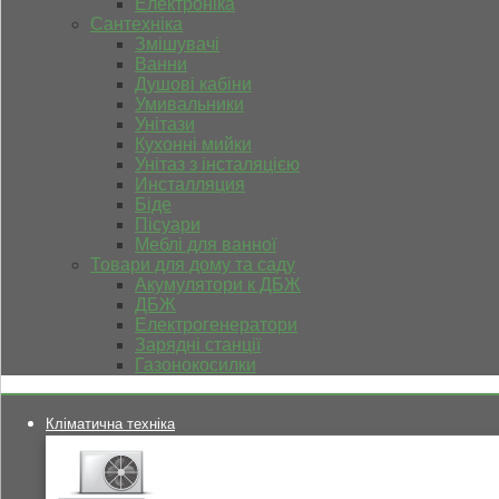
Електроніка
Сантехніка
Змішувачі
Ванни
Душові кабіни
Умивальники
Унітази
Кухонні мийки
Унітаз з інсталяцією
Инсталляция
Біде
Пісуари
Меблі для ванної
Товари для дому та саду
Акумулятори к ДБЖ
ДБЖ
Електрогенератори
Зарядні станції
Газонокосилки
Кліматична техніка