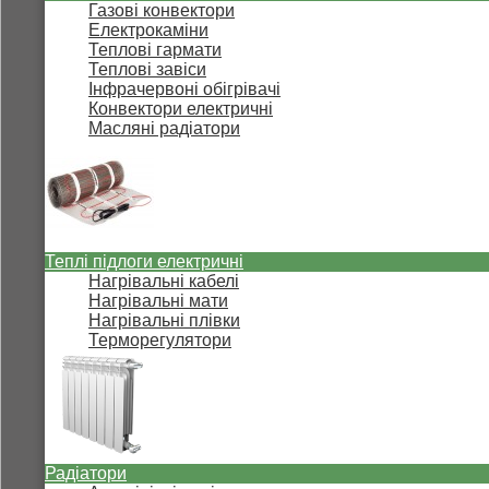
Газові конвектори
Електрокаміни
Теплові гармати
Теплові завіси
Інфрачервоні обігрівачі
Конвектори електричні
Масляні радіатори
Теплі підлоги електричні
Нагрівальні кабелі
Нагрівальні мати
Нагрівальні плівки
Терморегулятори
Радіатори