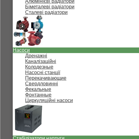
Алюмінієві радіатори
Біметалеві радіатори
Сталеві радіатори
Насоси
Дренажні
Каналізаційні
Колодезные
Насосні станції
Перекачивающие
Свердловинні
Фекальные
Фонтанные
Циркуляційні насоси
Стабілізатори напруги