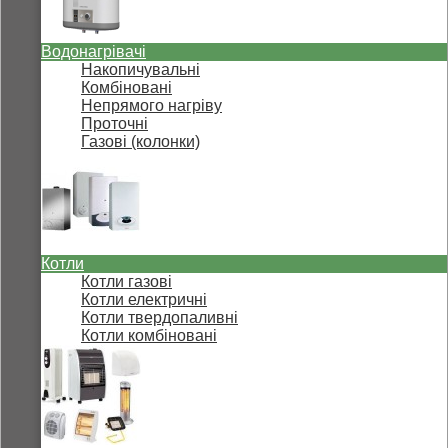
Водонагрівачі
Накопичувальні
Комбіновані
Непрямого нагріву
Проточні
Газові (колонки)
Котли
Котли газові
Котли електричні
Котли твердопаливні
Котли комбіновані