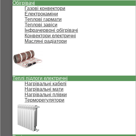
Обігрівачі
Газові конвектори
Електрокаміни
Теплові гармати
Теплові завіси
Інфрачервоні обігрівачі
Конвектори електричні
Масляні радіатори
Теплі підлоги електричні
Нагрівальні кабелі
Нагрівальні мати
Нагрівальні плівки
Терморегулятори