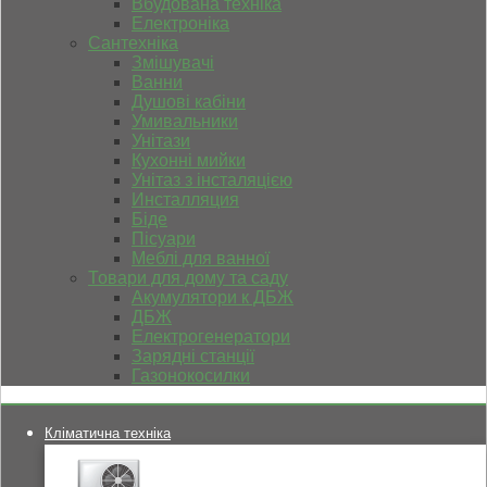
Вбудована техніка
Електроніка
Сантехніка
Змішувачі
Ванни
Душові кабіни
Умивальники
Унітази
Кухонні мийки
Унітаз з інсталяцією
Инсталляция
Біде
Пісуари
Меблі для ванної
Товари для дому та саду
Акумулятори к ДБЖ
ДБЖ
Електрогенератори
Зарядні станції
Газонокосилки
Кліматична техніка