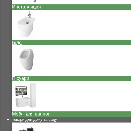
Инсталляция
Біде
Пісуари
Меблі для ванної
Товари для дому та саду