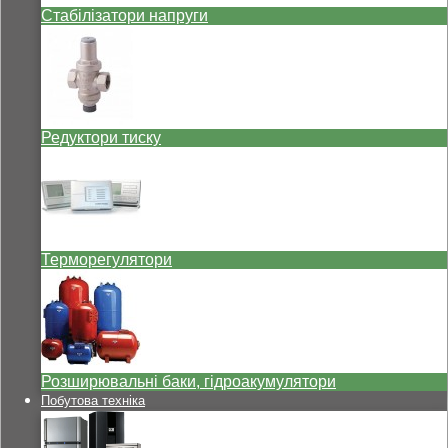
Стабілізатори напруги
Редуктори тиску
Терморегулятори
Розширювальні баки, гідроакумулятори
Побутова техніка