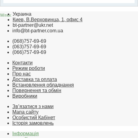
Украина
Мітки:
Киев, В.Верховинца, 1, офис 4
bt-partner@ukr.net
info@bt-partner.com.ua
(068)757-69-69
(063)757-69-69
(066)757-69-69
Контакти
Режим роботи
Про нас
Доставка та оплата
Встановлення обладнання
Повернення та обмін
Виробники
Зв’язатися з нами
Мапа сайту
Особистий Кабінет
Історія замовлень
Інформація