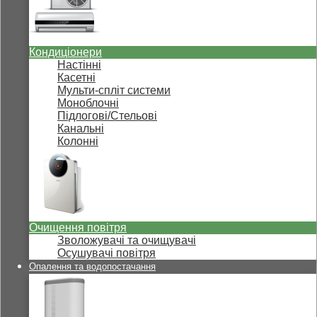
Кондиціонери
Настінні
Касетні
Мульти-спліт системи
Моноблочні
Підлогові/Стельові
Канальні
Колонні
Очищення повітря
Зволожувачі та очищувачі
Осушувачі повітря
Опалення та водопостачання