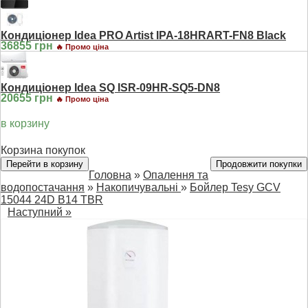
Кондиціонер Idea PRO Artist IPA-18HRART-FN8 Black
36855 грн
🔥 Промо ціна
Кондиціонер Idea SQ ISR-09HR-SQ5-DN8
20655 грн
🔥 Промо ціна
в корзину
Корзина покупок
Перейти в корзину
Продовжити покупки
Головна
»
Опалення та
водопостачання
»
Накопичувальні
»
Бойлер Tesy GCV
15044 24D B14 TBR
Наступний »