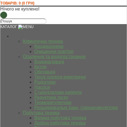
ТОВАРІВ: 0 (0 ГРН)
Нічого не куплено!
КАТАЛОГ
Кліматична техніка
Кондиціонери
Очищення повітря
Опалення та водопостачання
Водонагрівачі
Котли
Обігрівачі
Теплі підлоги електричні
Радіатори
Насоси
Стабілізатори напруги
Редуктори тиску
Терморегулятори
Розширювальні баки, гідроакумулятори
Побутова техніка
Велика побутова техніка
Дрібна побутова техніка