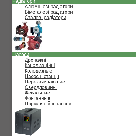
Радіатори
Алюмінієві радіатори
Біметалеві радіатори
Сталеві радіатори
Насоси
Дренажні
Каналізаційні
Колодезные
Насосні станції
Перекачивающие
Свердловинні
Фекальные
Фонтанные
Циркуляційні насоси