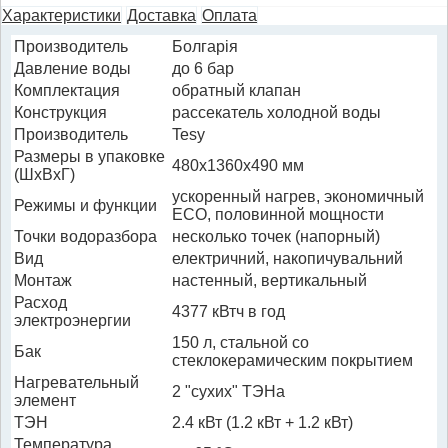
Характеристики
Доставка
Оплата
Производитель
Болгарія
Давление воды
до 6 бар
Комплектация
обратный клапан
Конструкция
рассекатель холодной воды
Производитель
Tesy
Размеры в упаковке
480x1360x490 мм
(ШхВхГ)
ускоренный нагрев, экономичный
Режимы и функции
ECO, половинной мощности
Точки водоразбора
несколько точек (напорный)
Вид
електричний, накопичувальний
Монтаж
настенный, вертикальный
Расход
4377 кВтч в год
электроэнергии
150 л, стальной со
Бак
стеклокерамическим покрытием
Нагревательный
2 "сухих" ТЭНа
элемент
ТЭН
2.4 кВт (1.2 кВт + 1.2 кВт)
Температура