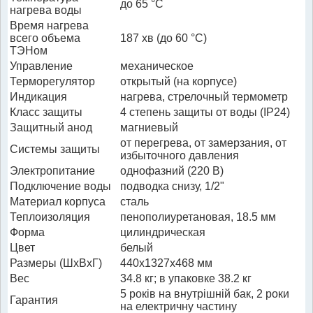
до 65 °С
нагрева воды
Время нагрева
всего объема
187 хв (до 60 °C)
ТЭНом
Управление
механическое
Терморегулятор
открытый (на корпусе)
Индикация
нагрева, стрелочный термометр
Класс защиты
4 степень защиты от воды (IP24)
Защитный анод
магниевый
от перегрева, от замерзания, от
Системы защиты
избыточного давления
Электропитание
однофазний (220 В)
Подключение воды
подводка снизу, 1/2"
Материал корпуса
сталь
Теплоизоляция
пенополиуретановая, 18.5 мм
Форма
цилиндрическая
Цвет
белый
Размеры (ШхВхГ)
440x1327x468 мм
Вес
34.8 кг; в упаковке 38.2 кг
5 років на внутрішній бак, 2 роки
Гарантия
на електричну частину