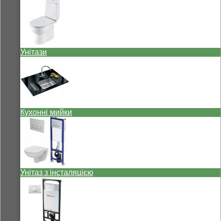
Унітази
Кухонні мийки
Унітаз з інсталяцією