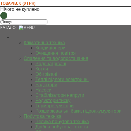
ТОВАРІВ: 0 (0 ГРН)
Нічого не куплено!
КАТАЛОГ
Кліматична техніка
Кондиціонери
Очищення повітря
Опалення та водопостачання
Водонагрівачі
Котли
Обігрівачі
Теплі підлоги електричні
Радіатори
Насоси
Стабілізатори напруги
Редуктори тиску
Терморегулятори
Розширювальні баки, гідроакумулятори
Побутова техніка
Велика побутова техніка
Дрібна побутова техніка