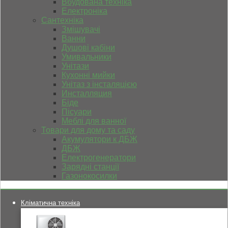
Вбудована техніка
Електроніка
Сантехніка
Змішувачі
Ванни
Душові кабіни
Умивальники
Унітази
Кухонні мийки
Унітаз з інсталяцією
Инсталляция
Біде
Пісуари
Меблі для ванної
Товари для дому та саду
Акумулятори к ДБЖ
ДБЖ
Електрогенератори
Зарядні станції
Газонокосилки
Кліматична техніка