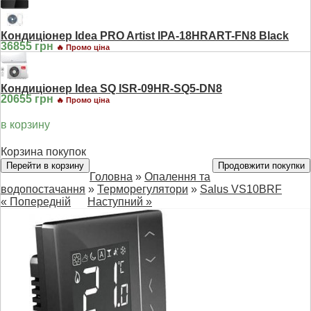
Кондиціонер Idea PRO Artist IPA-18HRART-FN8 Black
36855 грн
🔥 Промо ціна
Кондиціонер Idea SQ ISR-09HR-SQ5-DN8
20655 грн
🔥 Промо ціна
в корзину
Корзина покупок
Перейти в корзину
Продовжити покупки
Головна
»
Опалення та
водопостачання
»
Терморегулятори
»
Salus VS10BRF
« Попередній
Наступний »