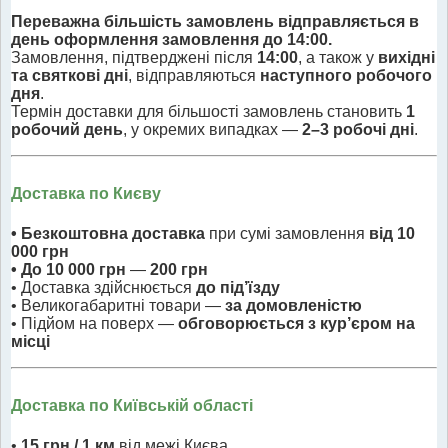
Переважна більшість замовлень відправляється в
день оформлення замовлення до 14:00.
Замовлення, підтверджені після
14:00
, а також у
вихідні
та святкові дні
, відправляються
наступного робочого
дня
.
Термін доставки для більшості замовлень становить
1
робочий день
, у окремих випадках —
2–3 робочі дні
.
Доставка по Києву
• Безкоштовна доставка
при сумі замовлення
від 10
000 грн
• До 10 000 грн
—
200 грн
• Доставка здійснюється
до під’їзду
• Великогабаритні товари —
за домовленістю
• Підйом на поверх —
обговорюється з кур’єром на
місці
Доставка по Київській області
•
15 грн / 1 км
від межі Києва