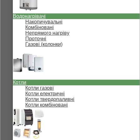
Водонагрівачі
Накопичувальні
Комбіновані
Непрямого нагріву
Проточні
Газові (колонки)
Котли
Котли газові
Котли електричні
Котли твердопаливні
Котли комбіновані