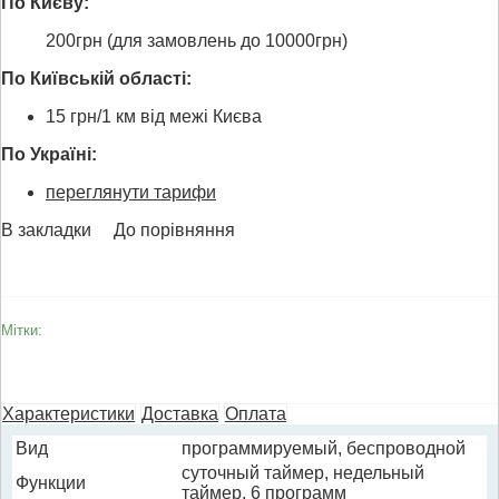
По Києву:
200грн (для замовлень до 10000грн)
По Київській області:
15 грн/1 км від межі Києва
По Україні:
переглянути тарифи
В закладки
До порівняння
Мітки:
Характеристики
Доставка
Оплата
Вид
программируемый, беспроводной
суточный таймер, недельный
Функции
таймер, 6 программ