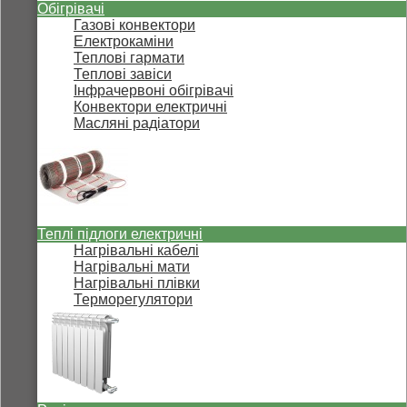
Обігрівачі
Газові конвектори
Електрокаміни
Теплові гармати
Теплові завіси
Інфрачервоні обігрівачі
Конвектори електричні
Масляні радіатори
Теплі підлоги електричні
Нагрівальні кабелі
Нагрівальні мати
Нагрівальні плівки
Терморегулятори