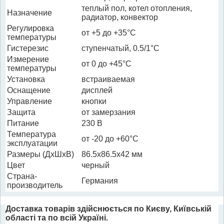
теплый пол, котел отопления,
Назначение
радиатор, конвектор
Регулировка
от +5 до +35°C
температуры
Гистерезис
ступенчатый, 0.5/1°C
Измерение
от 0 до +45°C
температуры
Установка
встраиваемая
Оснащение
дисплей
Управление
кнопки
Защита
от замерзания
Питание
230 В
Температура
от -20 до +60°C
эксплуатации
Размеры (ДхШхВ)
86.5x86.5x42 мм
Цвет
черный
Страна-
Германия
производитель
Доставка товарів здійснюється по Києву, Київській
області та по всій Україні.