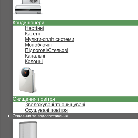
Кондиціонери
Настінні
Касетні
Мульти-спліт системи
Моноблочні
Підлогові/Стельові
Канальні
Колонні
Очищення повітря
Зволожувачі та очищувачі
Осушувачі повітря
Опалення та водопостачання