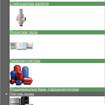
Стабілізатори напруги
Редуктори тиску
Терморегулятори
Розширювальні баки, гідроакумулятори
Побутова техніка