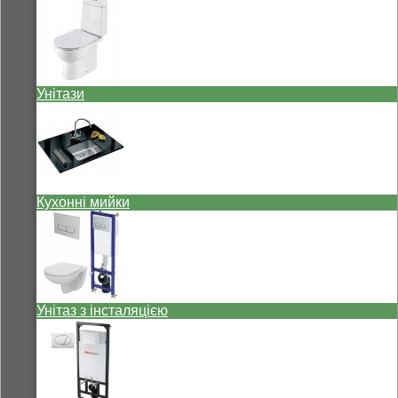
Унітази
Кухонні мийки
Унітаз з інсталяцією