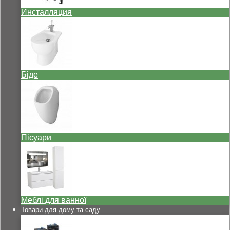
Инсталляция
Біде
Пісуари
Меблі для ванної
Товари для дому та саду