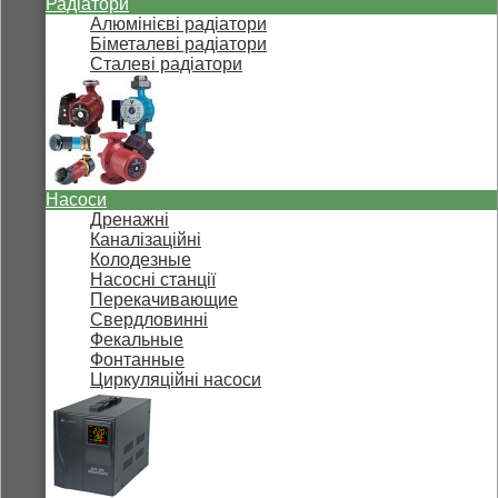
Радіатори
Алюмінієві радіатори
Біметалеві радіатори
Сталеві радіатори
Насоси
Дренажні
Каналізаційні
Колодезные
Насосні станції
Перекачивающие
Свердловинні
Фекальные
Фонтанные
Циркуляційні насоси