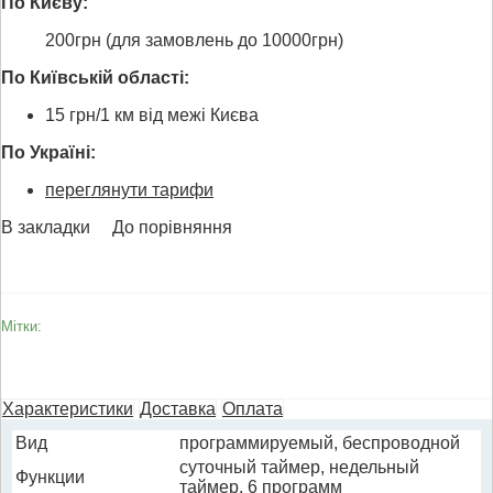
По Києву:
200грн (для замовлень до 10000грн)
По Київській області:
15 грн/1 км від межі Києва
По Україні:
переглянути тарифи
В закладки
До порівняння
Мітки:
Характеристики
Доставка
Оплата
Вид
программируемый, беспроводной
суточный таймер, недельный
Функции
таймер, 6 программ