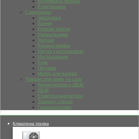
Вбудована техніка
Електроніка
Сантехніка
Змішувачі
Ванни
Душові кабіни
Умивальники
Унітази
Кухонні мийки
Унітаз з інсталяцією
Инсталляция
Біде
Пісуари
Меблі для ванної
Товари для дому та саду
Акумулятори к ДБЖ
ДБЖ
Електрогенератори
Зарядні станції
Газонокосилки
Кліматична техніка