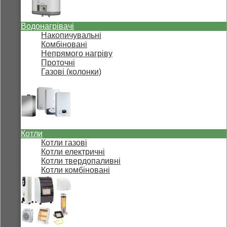
Водонагрівачі
Накопичувальні
Комбіновані
Непрямого нагріву
Проточні
Газові (колонки)
Котли
Котли газові
Котли електричні
Котли твердопаливні
Котли комбіновані