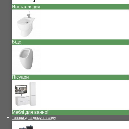
Инсталляция
Біде
Пісуари
Меблі для ванної
Товари для дому та саду