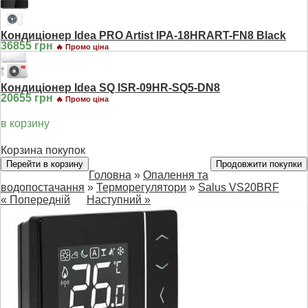
Кондиціонер Idea PRO Artist IPA-18HRART-FN8 Black
36855 грн
🔥 Промо ціна
Кондиціонер Idea SQ ISR-09HR-SQ5-DN8
20655 грн
🔥 Промо ціна
в корзину
Корзина покупок
Перейти в корзину
Продовжити покупки
Головна
»
Опалення та
водопостачання
»
Терморегулятори
»
Salus VS20BRF
« Попередній
Наступний »