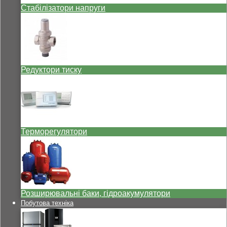
Стабілізатори напруги
Редуктори тиску
Терморегулятори
Розширювальні баки, гідроакумулятори
Побутова техніка