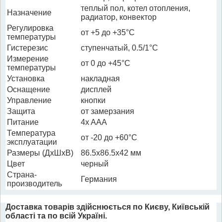
теплый пол, котел отопления,
Назначение
радиатор, конвектор
Регулировка
от +5 до +35°C
температуры
Гистерезис
ступенчатый, 0.5/1°C
Измерение
от 0 до +45°C
температуры
Установка
накладная
Оснащение
дисплей
Управление
кнопки
Защита
от замерзания
Питание
4x AAA
Температура
от -20 до +60°C
эксплуатации
Размеры (ДхШхВ)
86.5x86.5x42 мм
Цвет
черный
Страна-
Германия
производитель
Доставка товарів здійснюється по Києву, Київській
області та по всій Україні.