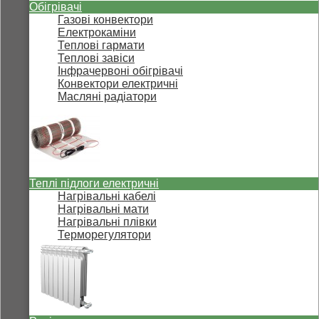
Обігрівачі
Газові конвектори
Електрокаміни
Теплові гармати
Теплові завіси
Інфрачервоні обігрівачі
Конвектори електричні
Масляні радіатори
Теплі підлоги електричні
Нагрівальні кабелі
Нагрівальні мати
Нагрівальні плівки
Терморегулятори