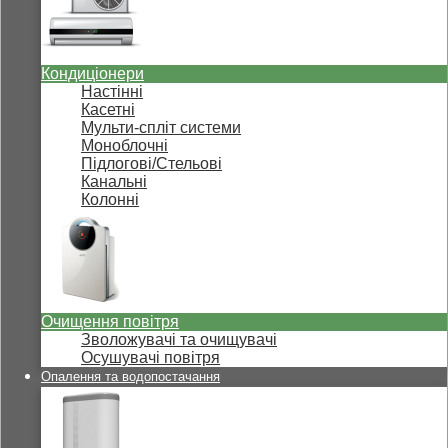
Кондиціонери
Настінні
Касетні
Мульти-спліт системи
Моноблочні
Підлогові/Стельові
Канальні
Колонні
Очищення повітря
Зволожувачі та очищувачі
Осушувачі повітря
Опалення та водопостачання