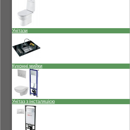
Унітази
Кухонні мийки
Унітаз з інсталяцією