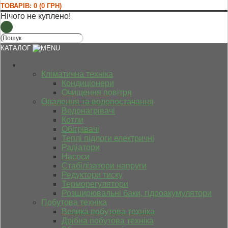
ТОВАРІВ: 0 (0 ГРН)
Нічого не куплено!
КАТАЛОГ
Кліматична техніка
Кондиціонери
Очищення повітря
Опалення та водопостачання
Водонагрівачі
Котли
Обігрівачі
Теплі підлоги електричні
Радіатори
Насоси
Стабілізатори напруги
Редуктори тиску
Терморегулятори
Розширювальні баки, гідроакумулятори
Побутова техніка
Велика побутова техніка
Дрібна побутова техніка