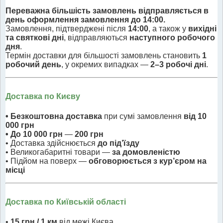
Переважна більшість замовлень відправляється в
день оформлення замовлення до 14:00.
Замовлення, підтверджені після
14:00
, а також у
вихідні
та святкові дні
, відправляються
наступного робочого
дня
.
Термін доставки для більшості замовлень становить
1
робочий день
, у окремих випадках —
2–3 робочі дні
.
Доставка по Києву
• Безкоштовна доставка
при сумі замовлення
від 10
000 грн
• До 10 000 грн
—
200 грн
• Доставка здійснюється
до під’їзду
• Великогабаритні товари —
за домовленістю
• Підйом на поверх —
обговорюється з кур’єром на
місці
Доставка по Київській області
•
15 грн / 1 км
від межі Києва