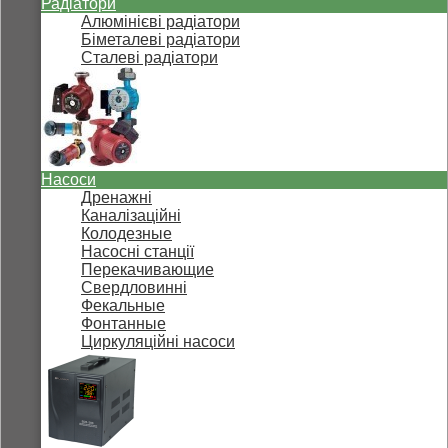
Радіатори
Алюмінієві радіатори
Біметалеві радіатори
Сталеві радіатори
Насоси
Дренажні
Каналізаційні
Колодезные
Насосні станції
Перекачивающие
Свердловинні
Фекальные
Фонтанные
Циркуляційні насоси