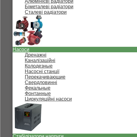
Алюмінієві радіатори
Біметалеві радіатори
Сталеві радіатори
Насоси
Дренажні
Каналізаційні
Колодезные
Насосні станції
Перекачивающие
Свердловинні
Фекальные
Фонтанные
Циркуляційні насоси
Стабілізатори напруги