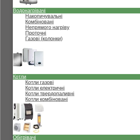
Водонагрівачі
Накопичувальні
Комбіновані
Непрямого нагріву
Проточні
Газові (колонки)
Котли
Котли газові
Котли електричні
Котли твердопаливні
Котли комбіновані
Обігрівачі