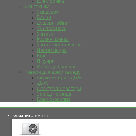
Електроніка
Сантехніка
Змішувачі
Ванни
Душові кабіни
Умивальники
Унітази
Кухонні мийки
Унітаз з інсталяцією
Инсталляция
Біде
Пісуари
Меблі для ванної
Товари для дому та саду
Акумулятори к ДБЖ
ДБЖ
Електрогенератори
Зарядні станції
Газонокосилки
Кліматична техніка