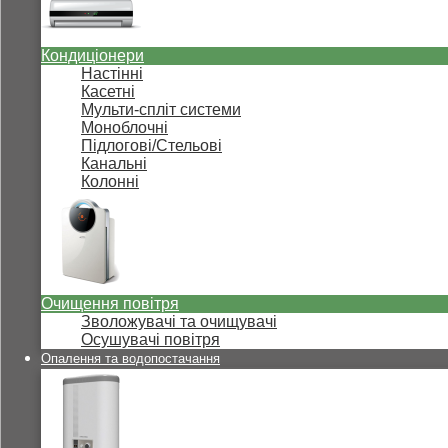
Кондиціонери
Настінні
Касетні
Мульти-спліт системи
Моноблочні
Підлогові/Стельові
Канальні
Колонні
Очищення повітря
Зволожувачі та очищувачі
Осушувачі повітря
Опалення та водопостачання