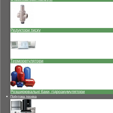
Редуктори тиску
Терморегулятори
Розширювальні баки, гідроакумулятори
Побутова техніка