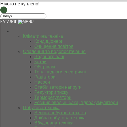
Нічого не куплено!
КАТАЛОГ
Кліматична техніка
Кондиціонери
Очищення повітря
Опалення та водопостачання
Водонагрівачі
Котли
Обігрівачі
Теплі підлоги електричні
Радіатори
Насоси
Стабілізатори напруги
Редуктори тиску
Терморегулятори
Розширювальні баки, гідроакумулятори
Побутова техніка
Велика побутова техніка
Дрібна побутова техніка
Вбудована техніка