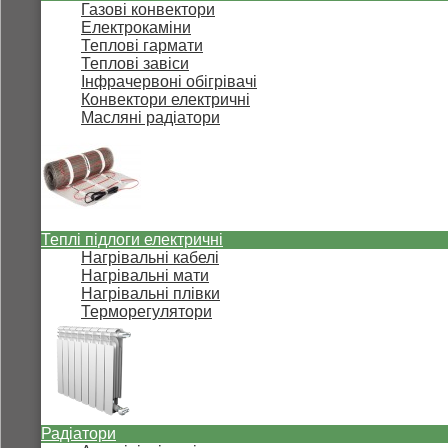
Газові конвектори
Електрокаміни
Теплові гармати
Теплові завіси
Інфрачервоні обігрівачі
Конвектори електричні
Масляні радіатори
Теплі підлоги електричні
Нагрівальні кабелі
Нагрівальні мати
Нагрівальні плівки
Терморегулятори
Радіатори