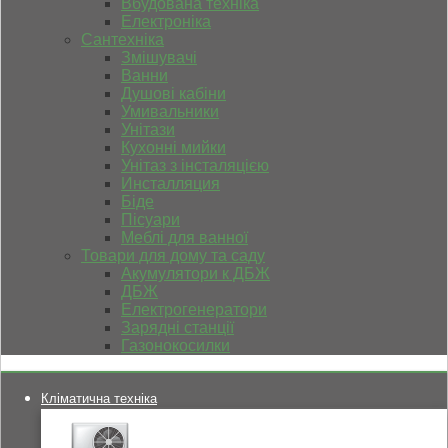
Вбудована техніка
Електроніка
Сантехніка
Змішувачі
Ванни
Душові кабіни
Умивальники
Унітази
Кухонні мийки
Унітаз з інсталяцією
Инсталляция
Біде
Пісуари
Меблі для ванної
Товари для дому та саду
Акумулятори к ДБЖ
ДБЖ
Електрогенератори
Зарядні станції
Газонокосилки
Кліматична техніка