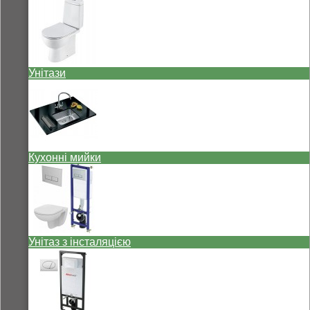
Унітази
Кухонні мийки
Унітаз з інсталяцією