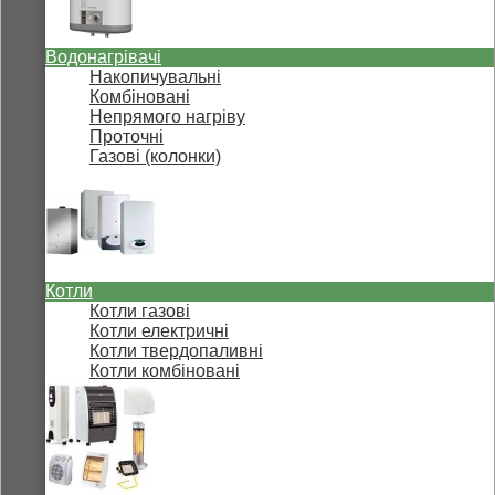
Водонагрівачі
Накопичувальні
Комбіновані
Непрямого нагріву
Проточні
Газові (колонки)
Котли
Котли газові
Котли електричні
Котли твердопаливні
Котли комбіновані