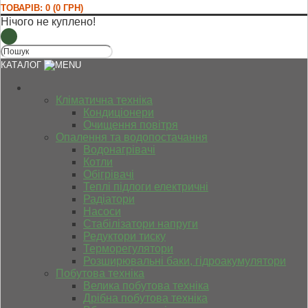
ТОВАРІВ: 0 (0 ГРН)
Нічого не куплено!
КАТАЛОГ
Кліматична техніка
Кондиціонери
Очищення повітря
Опалення та водопостачання
Водонагрівачі
Котли
Обігрівачі
Теплі підлоги електричні
Радіатори
Насоси
Стабілізатори напруги
Редуктори тиску
Терморегулятори
Розширювальні баки, гідроакумулятори
Побутова техніка
Велика побутова техніка
Дрібна побутова техніка