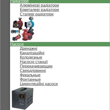
Радіатори
Алюмінієві радіатори
Біметалеві радіатори
Сталеві радіатори
Насоси
Дренажні
Каналізаційні
Колодезные
Насосні станції
Перекачивающие
Свердловинні
Фекальные
Фонтанные
Циркуляційні насоси