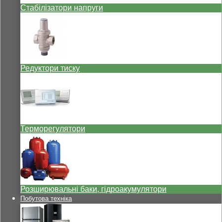
Стабілізатори напруги
Редуктори тиску
Терморегулятори
Розширювальні баки, гідроакумулятори
Побутова техніка