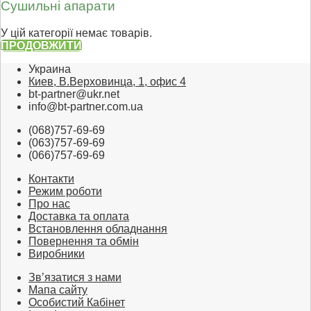
Сушильні апарати
У цій категорії немає товарів.
ПРОДОВЖИТИ
Украина
Киев, В.Верховинца, 1, офис 4
bt-partner@ukr.net
info@bt-partner.com.ua
(068)757-69-69
(063)757-69-69
(066)757-69-69
Контакти
Режим роботи
Про нас
Доставка та оплата
Встановлення обладнання
Повернення та обмін
Виробники
Зв’язатися з нами
Мапа сайту
Особистий Кабінет