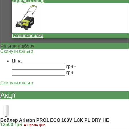
Зарядні станції
Газонокосилки
Фільтри підбору
Скинути фільтр
Ціна
грн -
грн
Скинути фільтр
Акції
Бойлер Ariston PRO1 ECO 100V 1,8K PL DRY HE
12500 грн
🔥 Промо ціна