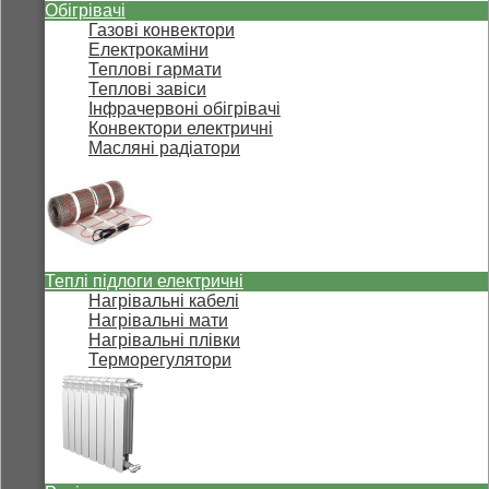
Обігрівачі
Газові конвектори
Електрокаміни
Теплові гармати
Теплові завіси
Інфрачервоні обігрівачі
Конвектори електричні
Масляні радіатори
Теплі підлоги електричні
Нагрівальні кабелі
Нагрівальні мати
Нагрівальні плівки
Терморегулятори