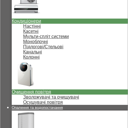
Кондиціонери
Настінні
Касетні
Мульти-спліт системи
Моноблочні
Підлогові/Стельові
Канальні
Колонні
Очищення повітря
Зволожувачі та очищувачі
Осушувачі повітря
Опалення та водопостачання