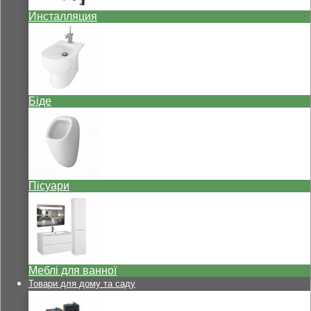
Инсталляция
Біде
Пісуари
Меблі для ванної
Товари для дому та саду