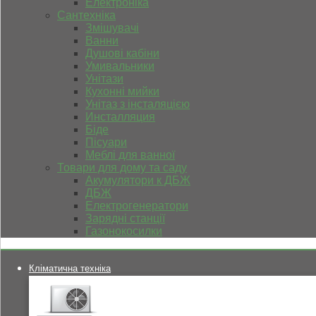
Електроніка
Сантехніка
Змішувачі
Ванни
Душові кабіни
Умивальники
Унітази
Кухонні мийки
Унітаз з інсталяцією
Инсталляция
Біде
Пісуари
Меблі для ванної
Товари для дому та саду
Акумулятори к ДБЖ
ДБЖ
Електрогенератори
Зарядні станції
Газонокосилки
Кліматична техніка