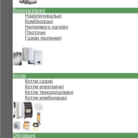
Водонагрівачі
Накопичувальні
Комбіновані
Непрямого нагріву
Проточні
Газові (колонки)
Котли
Котли газові
Котли електричні
Котли твердопаливні
Котли комбіновані
Обігрівачі