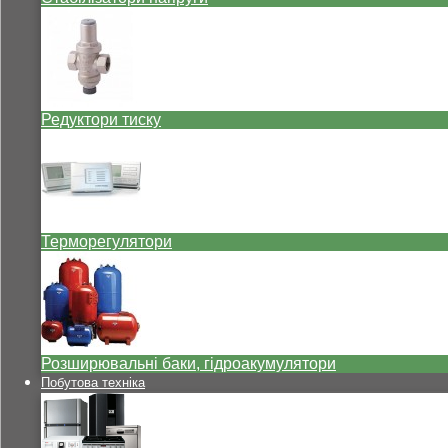
Редуктори тиску
Терморегулятори
Розширювальні баки, гідроакумулятори
Побутова техніка