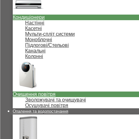
Кондиціонери
Настінні
Касетні
Мульти-спліт системи
Моноблочні
Підлогові/Стельові
Канальні
Колонні
Очищення повітря
Зволожувачі та очищувачі
Осушувачі повітря
Опалення та водопостачання