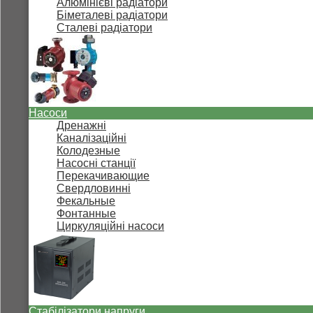
Алюмінієві радіатори
Біметалеві радіатори
Сталеві радіатори
Насоси
Дренажні
Каналізаційні
Колодезные
Насосні станції
Перекачивающие
Свердловинні
Фекальные
Фонтанные
Циркуляційні насоси
Стабілізатори напруги