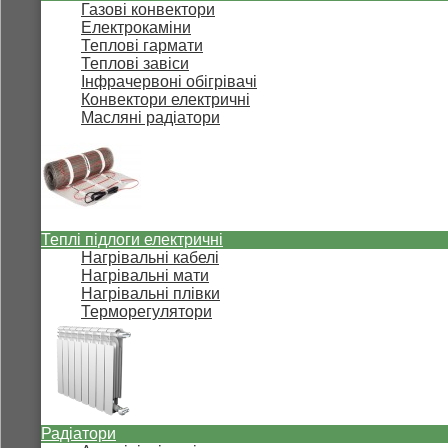
Газові конвектори
Електрокаміни
Теплові гармати
Теплові завіси
Інфрачервоні обігрівачі
Конвектори електричні
Масляні радіатори
Теплі підлоги електричні
Нагрівальні кабелі
Нагрівальні мати
Нагрівальні плівки
Терморегулятори
Радіатори