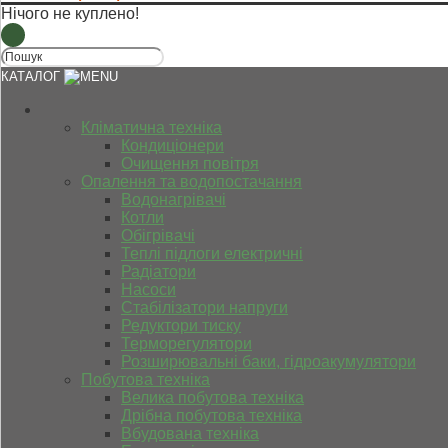
Нічого не куплено!
КАТАЛОГ
Кліматична техніка
Кондиціонери
Очищення повітря
Опалення та водопостачання
Водонагрівачі
Котли
Обігрівачі
Теплі підлоги електричні
Радіатори
Насоси
Стабілізатори напруги
Редуктори тиску
Терморегулятори
Розширювальні баки, гідроакумулятори
Побутова техніка
Велика побутова техніка
Дрібна побутова техніка
Вбудована техніка