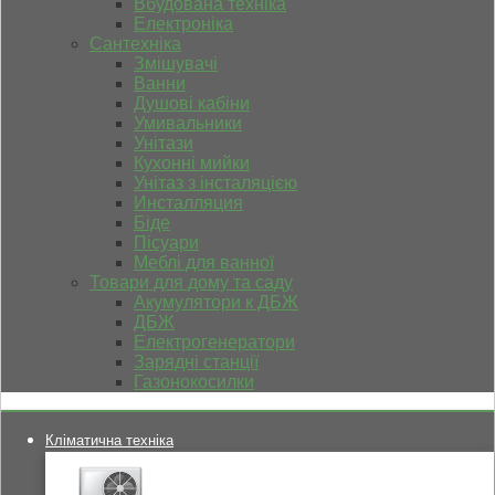
Вбудована техніка
Електроніка
Сантехніка
Змішувачі
Ванни
Душові кабіни
Умивальники
Унітази
Кухонні мийки
Унітаз з інсталяцією
Инсталляция
Біде
Пісуари
Меблі для ванної
Товари для дому та саду
Акумулятори к ДБЖ
ДБЖ
Електрогенератори
Зарядні станції
Газонокосилки
Кліматична техніка