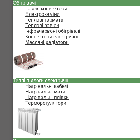
Обігрівачі
Газові конвектори
Електрокаміни
Теплові гармати
Теплові завіси
Інфрачервоні обігрівачі
Конвектори електричні
Масляні радіатори
Теплі підлоги електричні
Нагрівальні кабелі
Нагрівальні мати
Нагрівальні плівки
Терморегулятори