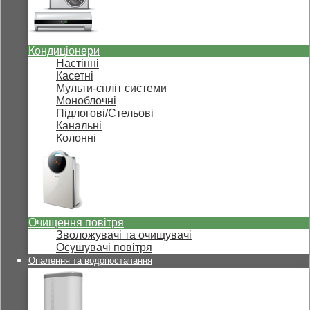
Кондиціонери
Настінні
Касетні
Мульти-спліт системи
Моноблочні
Підлогові/Стельові
Канальні
Колонні
Очищення повітря
Зволожувачі та очищувачі
Осушувачі повітря
Опалення та водопостачання