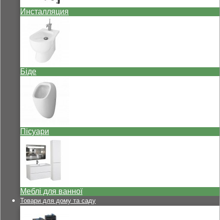
Инсталляция
Біде
Пісуари
Меблі для ванної
Товари для дому та саду