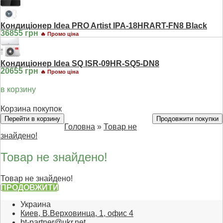
Кондиціонер Idea PRO Artist IPA-18HRART-FN8 Black
36855 грн
🔥 Промо ціна
Кондиціонер Idea SQ ISR-09HR-SQ5-DN8
20655 грн
🔥 Промо ціна
в корзину
Корзина покупок
Перейти в корзину
Продовжити покупки
Головна
»
Товар не
знайдено!
Товар не знайдено!
Товар не знайдено!
ПРОДОВЖИТИ
Украина
Киев, В.Верховинца, 1, офис 4
bt-partner@ukr.net