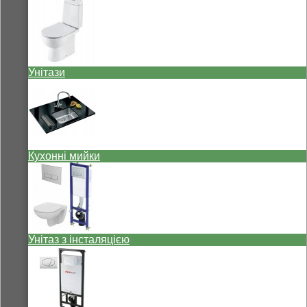
Унітази
Кухонні мийки
Унітаз з інсталяцією