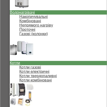
Водонагрівачі
Накопичувальні
Комбіновані
Непрямого нагріву
Проточні
Газові (колонки)
Котли
Котли газові
Котли електричні
Котли твердопаливні
Котли комбіновані