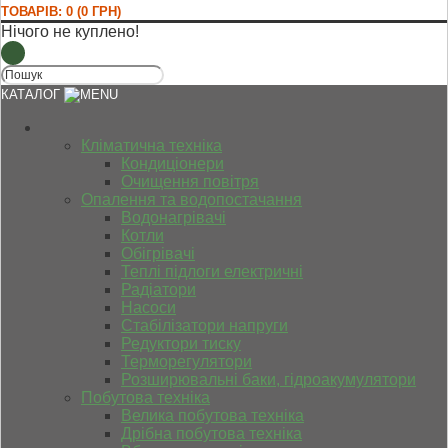
ТОВАРІВ: 0 (0 ГРН)
Нічого не куплено!
КАТАЛОГ
Кліматична техніка
Кондиціонери
Очищення повітря
Опалення та водопостачання
Водонагрівачі
Котли
Обігрівачі
Теплі підлоги електричні
Радіатори
Насоси
Стабілізатори напруги
Редуктори тиску
Терморегулятори
Розширювальні баки, гідроакумулятори
Побутова техніка
Велика побутова техніка
Дрібна побутова техніка