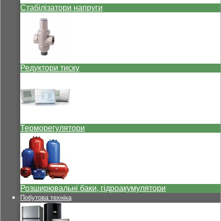
Стабілізатори напруги
Редуктори тиску
Терморегулятори
Розширювальні баки, гідроакумулятори
Побутова техніка