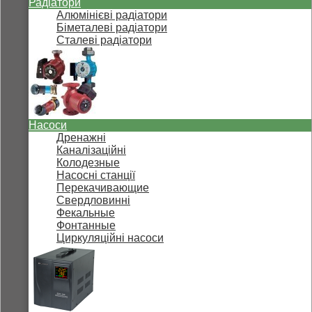
Радіатори
Алюмінієві радіатори
Біметалеві радіатори
Сталеві радіатори
Насоси
Дренажні
Каналізаційні
Колодезные
Насосні станції
Перекачивающие
Свердловинні
Фекальные
Фонтанные
Циркуляційні насоси