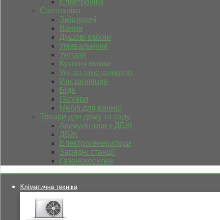
Електроніка
Сантехніка
Змішувачі
Ванни
Душові кабіни
Умивальники
Унітази
Кухонні мийки
Унітаз з інсталяцією
Инсталляция
Біде
Пісуари
Меблі для ванної
Товари для дому та саду
Акумулятори к ДБЖ
ДБЖ
Електрогенератори
Зарядні станції
Газонокосилки
Кліматична техніка