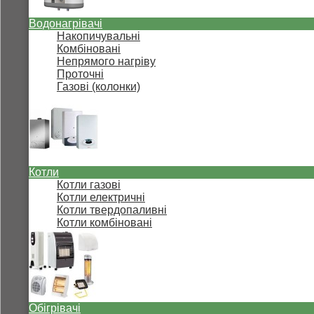
Водонагрівачі
Накопичувальні
Комбіновані
Непрямого нагріву
Проточні
Газові (колонки)
Котли
Котли газові
Котли електричні
Котли твердопаливні
Котли комбіновані
Обігрівачі