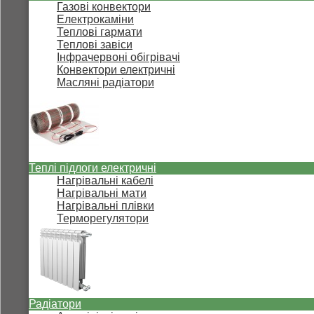
Газові конвектори
Електрокаміни
Теплові гармати
Теплові завіси
Інфрачервоні обігрівачі
Конвектори електричні
Масляні радіатори
Теплі підлоги електричні
Нагрівальні кабелі
Нагрівальні мати
Нагрівальні плівки
Терморегулятори
Радіатори