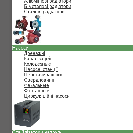
Алюмінієві радіатори
Біметалеві радіатори
Сталеві радіатори
Насоси
Дренажні
Каналізаційні
Колодезные
Насосні станції
Перекачивающие
Свердловинні
Фекальные
Фонтанные
Циркуляційні насоси
Стабілізатори напруги