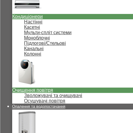
Кондиціонери
Настінні
Касетні
Мульти-спліт системи
Моноблочні
Підлогові/Стельові
Канальні
Колонні
Очищення повітря
Зволожувачі та очищувачі
Осушувачі повітря
Опалення та водопостачання