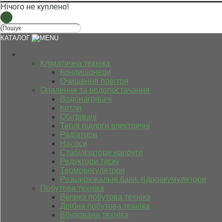
Нічого не куплено!
КАТАЛОГ
Кліматична техніка
Кондиціонери
Очищення повітря
Опалення та водопостачання
Водонагрівачі
Котли
Обігрівачі
Теплі підлоги електричні
Радіатори
Насоси
Стабілізатори напруги
Редуктори тиску
Терморегулятори
Розширювальні баки, гідроакумулятори
Побутова техніка
Велика побутова техніка
Дрібна побутова техніка
Вбудована техніка