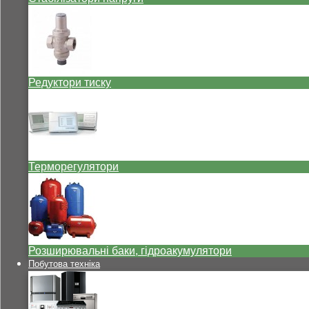
Редуктори тиску
Терморегулятори
Розширювальні баки, гідроакумулятори
Побутова техніка