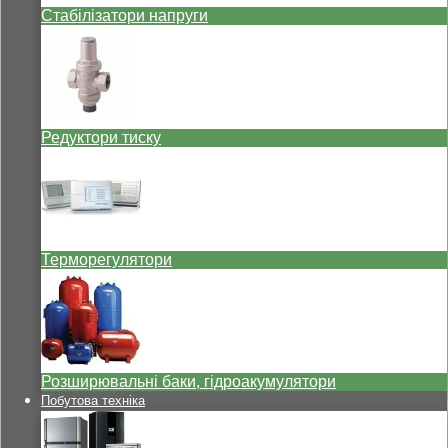
Стабілізатори напруги
Редуктори тиску
Терморегулятори
Розширювальні баки, гідроакумулятори
Побутова техніка