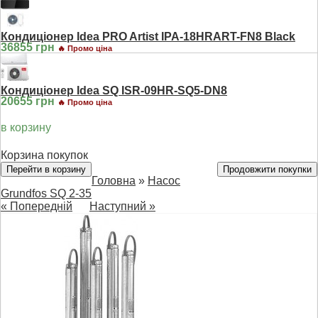
Кондиціонер Idea PRO Artist IPA-18HRART-FN8 Black
36855 грн
🔥 Промо ціна
Кондиціонер Idea SQ ISR-09HR-SQ5-DN8
20655 грн
🔥 Промо ціна
в корзину
Корзина покупок
Перейти в корзину
Продовжити покупки
Головна
»
Насос
Grundfos SQ 2-35
« Попередній
Наступний »