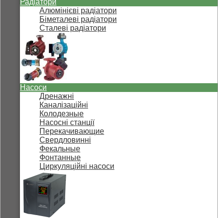
Радіатори
Алюмінієві радіатори
Біметалеві радіатори
Сталеві радіатори
Насоси
Дренажні
Каналізаційні
Колодезные
Насосні станції
Перекачивающие
Свердловинні
Фекальные
Фонтанные
Циркуляційні насоси