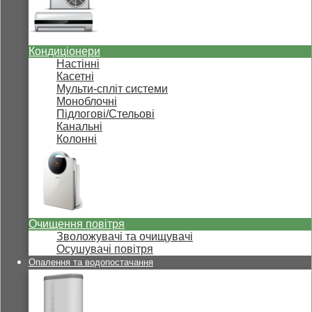
Кондиціонери
Настінні
Касетні
Мульти-спліт системи
Моноблочні
Підлогові/Стельові
Канальні
Колонні
Очищення повітря
Зволожувачі та очищувачі
Осушувачі повітря
Опалення та водопостачання