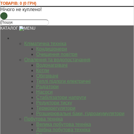
ТОВАРІВ: 0 (0 ГРН)
Нічого не куплено!
КАТАЛОГ
Кліматична техніка
Кондиціонери
Очищення повітря
Опалення та водопостачання
Водонагрівачі
Котли
Обігрівачі
Теплі підлоги електричні
Радіатори
Насоси
Стабілізатори напруги
Редуктори тиску
Терморегулятори
Розширювальні баки, гідроакумулятори
Побутова техніка
Велика побутова техніка
Дрібна побутова техніка