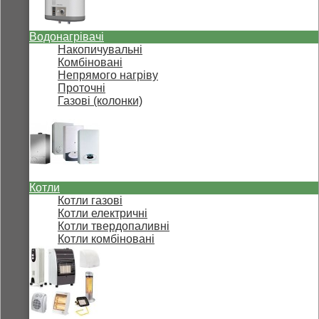
Водонагрівачі
Накопичувальні
Комбіновані
Непрямого нагріву
Проточні
Газові (колонки)
Котли
Котли газові
Котли електричні
Котли твердопаливні
Котли комбіновані