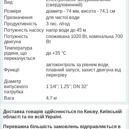
Вид
(свердловинний)
Розміри
діаметр - 74 мм, висота - 74.1 см
Призначення
для чистої води
Продуктивність
3 тис. л/год
Потужність насосу
напір води до 45 м
Потужність
споживана 1020 Вт, номінальна 700
двигуна
Вт
Температура
рідини, що
до +35 °С
перекачується
автоконтроль за рівнем води,
Функції
плавний запуск, захист двигуна від
перегріву
Діаметр
випускного
1 1/4"; 1.25"; DN 32"
патрубка
Вага
4.7 кг
Доставка товарів здійснюється по Києву, Київській
області та по всій Україні.
Переважна більшість замовлень відправляється в