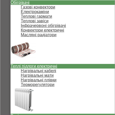
Обігрівачі
Газові конвектори
Електрокаміни
Теплові гармати
Теплові завіси
Інфрачервоні обігрівачі
Конвектори електричні
Масляні радіатори
Теплі підлоги електричні
Нагрівальні кабелі
Нагрівальні мати
Нагрівальні плівки
Терморегулятори