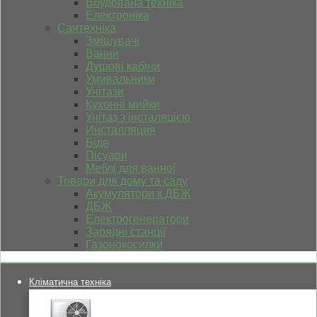
Вбудована техніка
Електроніка
Сантехніка
Змішувачі
Ванни
Душові кабіни
Умивальники
Унітази
Кухонні мийки
Унітаз з інсталяцією
Инсталляция
Біде
Пісуари
Меблі для ванної
Товари для дому та саду
Акумулятори к ДБЖ
ДБЖ
Електрогенератори
Зарядні станції
Газонокосилки
Кліматична техніка