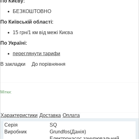
По Києву:
БЕЗКОШТОВНО
По Київській області:
15 грн/1 км від межі Києва
По Україні:
переглянути тарифи
В закладки
До порівняння
Мітки:
Характеристики
Доставка
Оплата
Cерія
SQ
Виробник
Grundfos(Данія)
Електронасос занурювальний