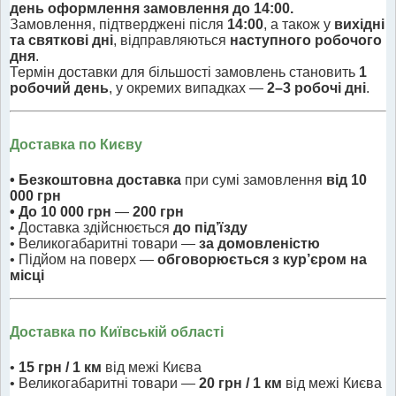
день оформлення замовлення до 14:00.
Замовлення, підтверджені після
14:00
, а також у
вихідні
та святкові дні
, відправляються
наступного робочого
дня
.
Термін доставки для більшості замовлень становить
1
робочий день
, у окремих випадках —
2–3 робочі дні
.
Доставка по Києву
• Безкоштовна доставка
при сумі замовлення
від 10
000 грн
• До 10 000 грн
—
200 грн
• Доставка здійснюється
до під’їзду
• Великогабаритні товари —
за домовленістю
• Підйом на поверх —
обговорюється з кур’єром на
місці
Доставка по Київській області
•
15 грн / 1 км
від межі Києва
• Великогабаритні товари —
20 грн / 1 км
від межі Києва