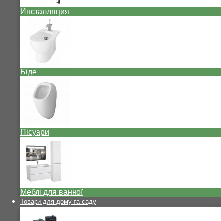
Инсталляция
Біде
Пісуари
Меблі для ванної
Товари для дому та саду