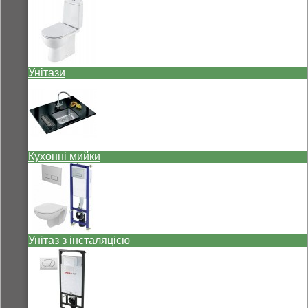
Унітази
Кухонні мийки
Унітаз з інсталяцією