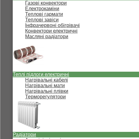
Газові конвектори
Електрокаміни
Теплові гармати
Теплові завіси
Інфрачервоні обігрівачі
Конвектори електричні
Масляні радіатори
Теплі підлоги електричні
Нагрівальні кабелі
Нагрівальні мати
Нагрівальні плівки
Терморегулятори
Радіатори