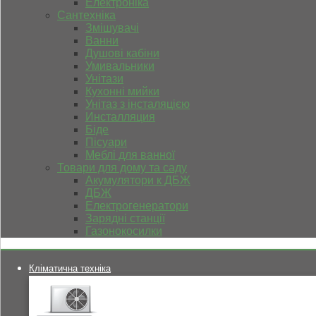
Електроніка
Сантехніка
Змішувачі
Ванни
Душові кабіни
Умивальники
Унітази
Кухонні мийки
Унітаз з інсталяцією
Инсталляция
Біде
Пісуари
Меблі для ванної
Товари для дому та саду
Акумулятори к ДБЖ
ДБЖ
Електрогенератори
Зарядні станції
Газонокосилки
Кліматична техніка