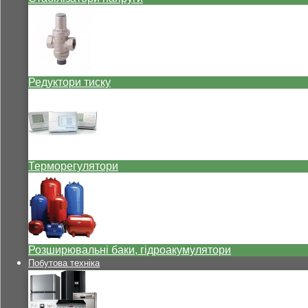
Редуктори тиску
Терморегулятори
Розширювальні баки, гідроакумулятори
Побутова техніка