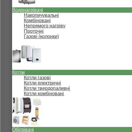
Водонагрівачі
Накопичувальні
Комбіновані
Непрямого нагріву
Проточні
Газові (колонки)
Котли
Котли газові
Котли електричні
Котли твердопаливні
Котли комбіновані
Обігрівачі