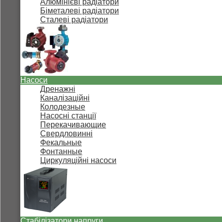
Алюмінієві радіатори
Біметалеві радіатори
Сталеві радіатори
Насоси
Дренажні
Каналізаційні
Колодезные
Насосні станції
Перекачивающие
Свердловинні
Фекальные
Фонтанные
Циркуляційні насоси
Стабілізатори напруги