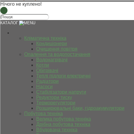
Нічого не куплено!
КАТАЛОГ
Кліматична техніка
Кондиціонери
Очищення повітря
Опалення та водопостачання
Водонагрівачі
Котли
Обігрівачі
Теплі підлоги електричні
Радіатори
Насоси
Стабілізатори напруги
Редуктори тиску
Терморегулятори
Розширювальні баки, гідроакумулятори
Побутова техніка
Велика побутова техніка
Дрібна побутова техніка
Вбудована техніка