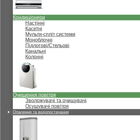
Кондиціонери
Настінні
Касетні
Мульти-спліт системи
Моноблочні
Підлогові/Стельові
Канальні
Колонні
Очищення повітря
Зволожувачі та очищувачі
Осушувачі повітря
Опалення та водопостачання