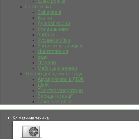
Електроніка
Сантехніка
Змішувачі
Ванни
Душові кабіни
Умивальники
Унітази
Кухонні мийки
Унітаз з інсталяцією
Инсталляция
Біде
Пісуари
Меблі для ванної
Товари для дому та саду
Акумулятори к ДБЖ
ДБЖ
Електрогенератори
Зарядні станції
Газонокосилки
Кліматична техніка