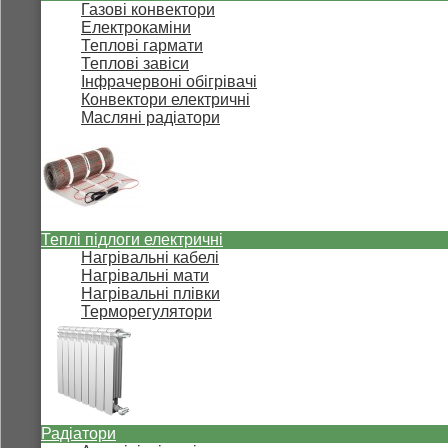
Газові конвектори
Електрокаміни
Теплові гармати
Теплові завіси
Інфрачервоні обігрівачі
Конвектори електричні
Масляні радіатори
Теплі підлоги електричні
Нагрівальні кабелі
Нагрівальні мати
Нагрівальні плівки
Терморегулятори
Радіатори