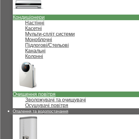
Кондиціонери
Настінні
Касетні
Мульти-спліт системи
Моноблочні
Підлогові/Стельові
Канальні
Колонні
Очищення повітря
Зволожувачі та очищувачі
Осушувачі повітря
Опалення та водопостачання