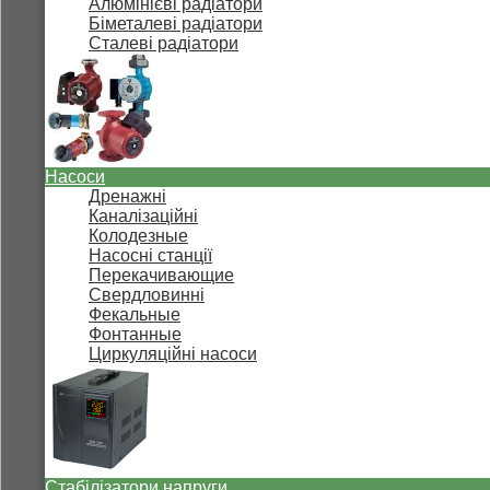
Алюмінієві радіатори
Біметалеві радіатори
Сталеві радіатори
Насоси
Дренажні
Каналізаційні
Колодезные
Насосні станції
Перекачивающие
Свердловинні
Фекальные
Фонтанные
Циркуляційні насоси
Стабілізатори напруги