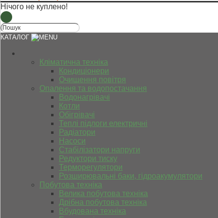
Нічого не куплено!
КАТАЛОГ
Кліматична техніка
Кондиціонери
Очищення повітря
Опалення та водопостачання
Водонагрівачі
Котли
Обігрівачі
Теплі підлоги електричні
Радіатори
Насоси
Стабілізатори напруги
Редуктори тиску
Терморегулятори
Розширювальні баки, гідроакумулятори
Побутова техніка
Велика побутова техніка
Дрібна побутова техніка
Вбудована техніка