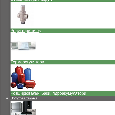
Редуктори тиску
Терморегулятори
Розширювальні баки, гідроакумулятори
Побутова техніка