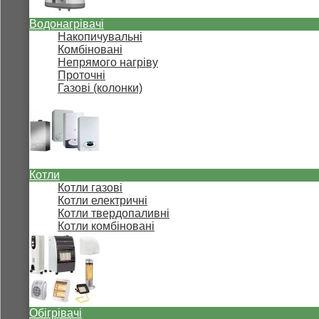
Водонагрівачі
Накопичувальні
Комбіновані
Непрямого нагріву
Проточні
Газові (колонки)
Котли
Котли газові
Котли електричні
Котли твердопаливні
Котли комбіновані
Обігрівачі