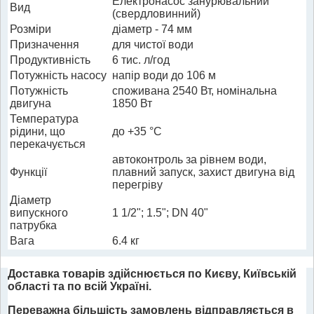
Електронасос занурювальний
Вид
(свердловинний)
Розміри
діаметр - 74 мм
Призначення
для чистої води
Продуктивність
6 тис. л/год
Потужність насосу
напір води до 106 м
Потужність
споживана 2540 Вт, номінальна
двигуна
1850 Вт
Температура
рідини, що
до +35 °С
перекачується
автоконтроль за рівнем води,
Функції
плавний запуск, захист двигуна від
перегріву
Діаметр
випускного
1 1/2"; 1.5"; DN 40"
патрубка
Вага
6.4 кг
Доставка товарів здійснюється по Києву, Київській
області та по всій Україні.
Переважна більшість замовлень відправляється в