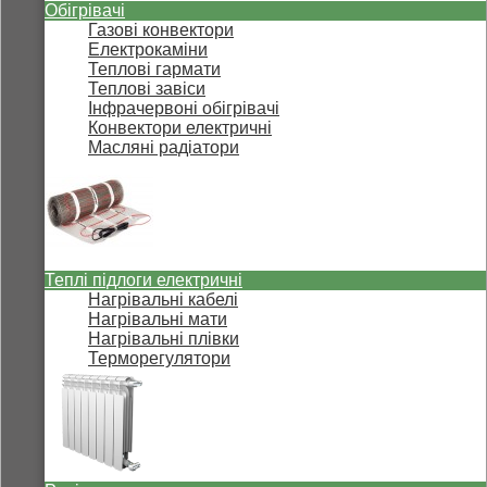
Обігрівачі
Газові конвектори
Електрокаміни
Теплові гармати
Теплові завіси
Інфрачервоні обігрівачі
Конвектори електричні
Масляні радіатори
Теплі підлоги електричні
Нагрівальні кабелі
Нагрівальні мати
Нагрівальні плівки
Терморегулятори