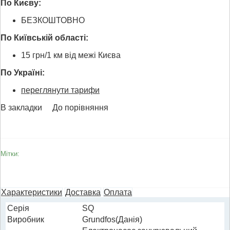
По Києву:
БЕЗКОШТОВНО
По Київській області:
15 грн/1 км від межі Києва
По Україні:
переглянути тарифи
В закладки
До порівняння
Мітки:
Характеристики
Доставка
Оплата
Cерія
SQ
Виробник
Grundfos(Данія)