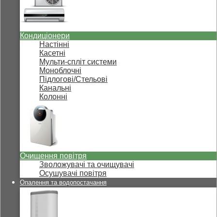
Кондиціонери
Настінні
Касетні
Мульти-спліт системи
Моноблочні
Підлогові/Стельові
Канальні
Колонні
Очищення повітря
Зволожувачі та очищувачі
Осушувачі повітря
Опалення та водопостачання