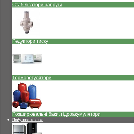
Стабілізатори напруги
Редуктори тиску
Терморегулятори
Розширювальні баки, гідроакумулятори
Побутова техніка