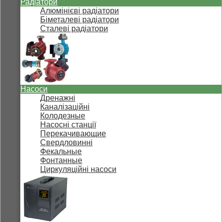
Радіатори
Алюмінієві радіатори
Біметалеві радіатори
Сталеві радіатори
Насоси
Дренажні
Каналізаційні
Колодезные
Насосні станції
Перекачивающие
Свердловинні
Фекальные
Фонтанные
Циркуляційні насоси