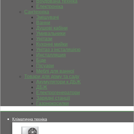
Вбудована техніка
Електроніка
Сантехніка
Змішувачі
Ванни
Душові кабіни
Умивальники
Унітази
Кухонні мийки
Унітаз з інсталяцією
Инсталляция
Біде
Пісуари
Меблі для ванної
Товари для дому та саду
Акумулятори к ДБЖ
ДБЖ
Електрогенератори
Зарядні станції
Газонокосилки
Кліматична техніка