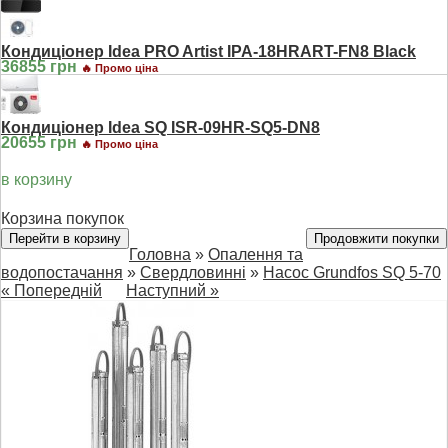
Кондиціонер Idea PRO Artist IPA-18HRART-FN8 Black
36855 грн
🔥 Промо ціна
Кондиціонер Idea SQ ISR-09HR-SQ5-DN8
20655 грн
🔥 Промо ціна
в корзину
Корзина покупок
Перейти в корзину
Продовжити покупки
Головна
»
Опалення та
водопостачання
»
Свердловинні
»
Насос Grundfos SQ 5-70
« Попередній
Наступний »