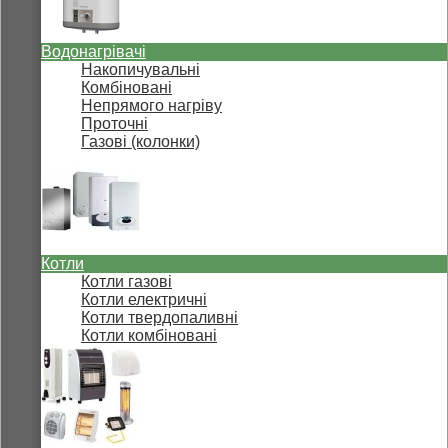
Водонагрівачі
Накопичувальні
Комбіновані
Непрямого нагріву
Проточні
Газові (колонки)
Котли
Котли газові
Котли електричні
Котли твердопаливні
Котли комбіновані