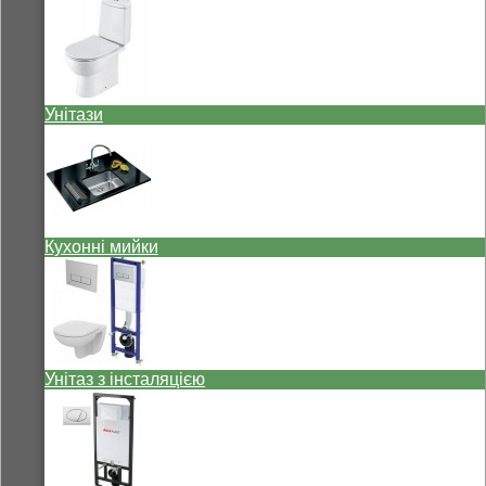
Унітази
Кухонні мийки
Унітаз з інсталяцією