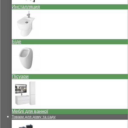
Инсталляция
Біде
Пісуари
Меблі для ванної
Товари для дому та саду