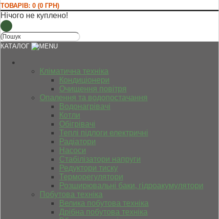
ТОВАРІВ: 0 (0 ГРН)
Нічого не куплено!
КАТАЛОГ
Кліматична техніка
Кондиціонери
Очищення повітря
Опалення та водопостачання
Водонагрівачі
Котли
Обігрівачі
Теплі підлоги електричні
Радіатори
Насоси
Стабілізатори напруги
Редуктори тиску
Терморегулятори
Розширювальні баки, гідроакумулятори
Побутова техніка
Велика побутова техніка
Дрібна побутова техніка