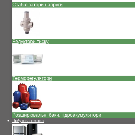
Стабілізатори напруги
Редуктори тиску
Терморегулятори
Розширювальні баки, гідроакумулятори
Побутова техніка