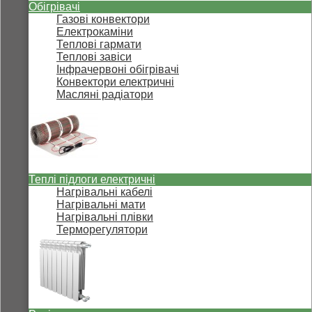
Обігрівачі
Газові конвектори
Електрокаміни
Теплові гармати
Теплові завіси
Інфрачервоні обігрівачі
Конвектори електричні
Масляні радіатори
Теплі підлоги електричні
Нагрівальні кабелі
Нагрівальні мати
Нагрівальні плівки
Терморегулятори