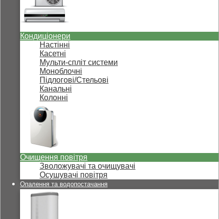
Кондиціонери
Настінні
Касетні
Мульти-спліт системи
Моноблочні
Підлогові/Стельові
Канальні
Колонні
Очищення повітря
Зволожувачі та очищувачі
Осушувачі повітря
Опалення та водопостачання