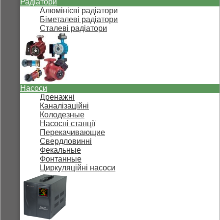
Радіатори
Алюмінієві радіатори
Біметалеві радіатори
Сталеві радіатори
Насоси
Дренажні
Каналізаційні
Колодезные
Насосні станції
Перекачивающие
Свердловинні
Фекальные
Фонтанные
Циркуляційні насоси