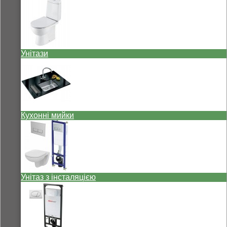
Унітази
Кухонні мийки
Унітаз з інсталяцією