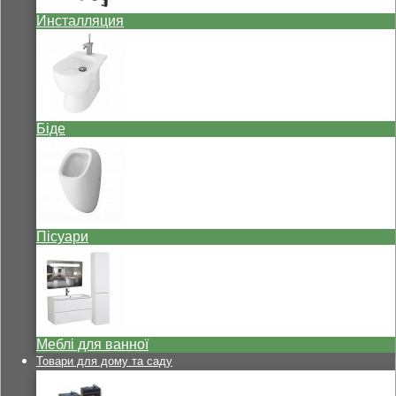
Инсталляция
Біде
Пісуари
Меблі для ванної
Товари для дому та саду