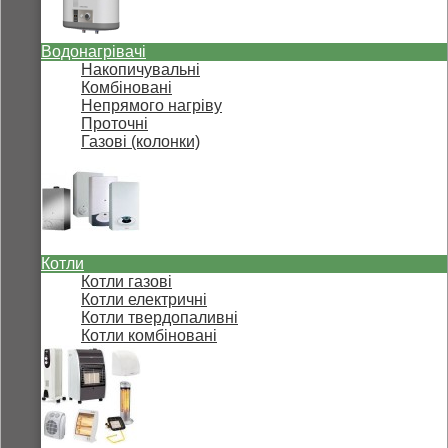
Водонагрівачі
Накопичувальні
Комбіновані
Непрямого нагріву
Проточні
Газові (колонки)
Котли
Котли газові
Котли електричні
Котли твердопаливні
Котли комбіновані