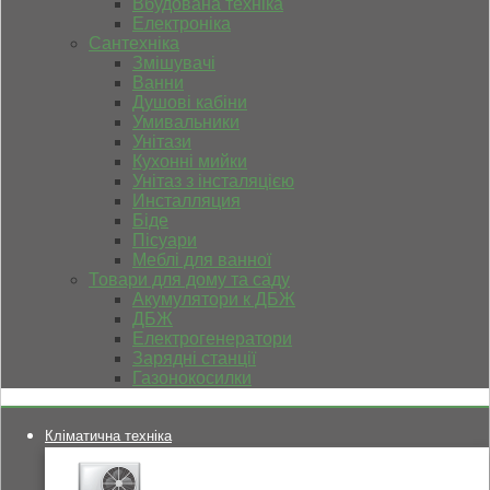
Вбудована техніка
Електроніка
Сантехніка
Змішувачі
Ванни
Душові кабіни
Умивальники
Унітази
Кухонні мийки
Унітаз з інсталяцією
Инсталляция
Біде
Пісуари
Меблі для ванної
Товари для дому та саду
Акумулятори к ДБЖ
ДБЖ
Електрогенератори
Зарядні станції
Газонокосилки
Кліматична техніка