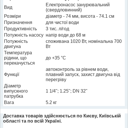
Електронасос занурювальний
Вид
(свердловинний)
Розміри
діаметр - 74 мм, висота - 74.1 см
Призначення
для чистої води
Продуктивність
3 тис. л/год
Потужність насосу
напір води до 68 м
Потужність
споживана 1020 Вт, номінальна 700
двигуна
Вт
Температура
рідини, що
до +35 °С
перекачується
автоконтроль за рівнем води,
Функції
плавний запуск, захист двигуна від
перегріву
Діаметр
випускного
1 1/4"; 1.25"; DN 32"
патрубка
Вага
5.2 кг
Доставка товарів здійснюється по Києву, Київській
області та по всій Україні.