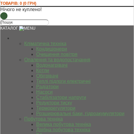
ТОВАРІВ: 0 (0 ГРН)
Нічого не куплено!
КАТАЛОГ
Кліматична техніка
Кондиціонери
Очищення повітря
Опалення та водопостачання
Водонагрівачі
Котли
Обігрівачі
Теплі підлоги електричні
Радіатори
Насоси
Стабілізатори напруги
Редуктори тиску
Терморегулятори
Розширювальні баки, гідроакумулятори
Побутова техніка
Велика побутова техніка
Дрібна побутова техніка