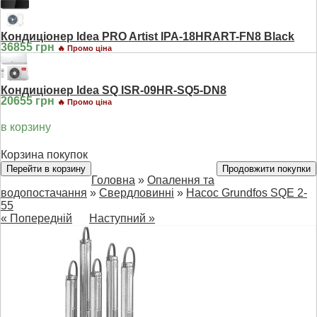
Кондиціонер Idea PRO Artist IPA-18HRART-FN8 Black
36855 грн
🔥 Промо ціна
Кондиціонер Idea SQ ISR-09HR-SQ5-DN8
20655 грн
🔥 Промо ціна
в корзину
Корзина покупок
Перейти в корзину
Продовжити покупки
Головна
»
Опалення та
водопостачання
»
Свердловинні
»
Насос Grundfos SQE 2-
55
« Попередній
Наступний »