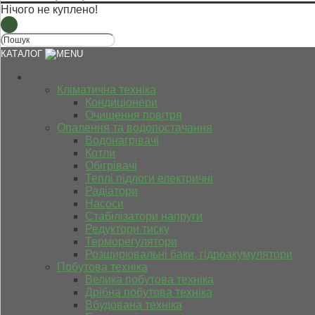
Нічого не куплено!
КАТАЛОГ
Кліматична техніка
Кондиціонери
Очищення повітря
Опалення та водопостачання
Водонагрівачі
Котли
Обігрівачі
Теплі підлоги електричні
Радіатори
Насоси
Стабілізатори напруги
Редуктори тиску
Терморегулятори
Розширювальні баки, гідроакумулятори
Побутова техніка
Велика побутова техніка
Дрібна побутова техніка
Вбудована техніка