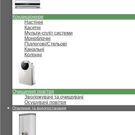
Кондиціонери
Настінні
Касетні
Мульти-спліт системи
Моноблочні
Підлогові/Стельові
Канальні
Колонні
Очищення повітря
Зволожувачі та очищувачі
Осушувачі повітря
Опалення та водопостачання