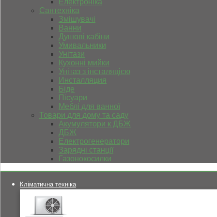
Електроніка
Сантехніка
Змішувачі
Ванни
Душові кабіни
Умивальники
Унітази
Кухонні мийки
Унітаз з інсталяцією
Инсталляция
Біде
Пісуари
Меблі для ванної
Товари для дому та саду
Акумулятори к ДБЖ
ДБЖ
Електрогенератори
Зарядні станції
Газонокосилки
Кліматична техніка