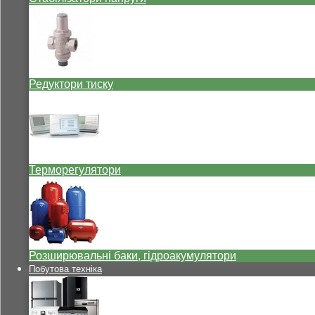
Редуктори тиску
Терморегулятори
Розширювальні баки, гідроакумулятори
Побутова техніка