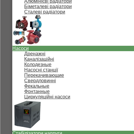
Алюмінієві радіатори
Біметалеві радіатори
Сталеві радіатори
Насоси
Дренажні
Каналізаційні
Колодезные
Насосні станції
Перекачивающие
Свердловинні
Фекальные
Фонтанные
Циркуляційні насоси
Стабілізатори напруги