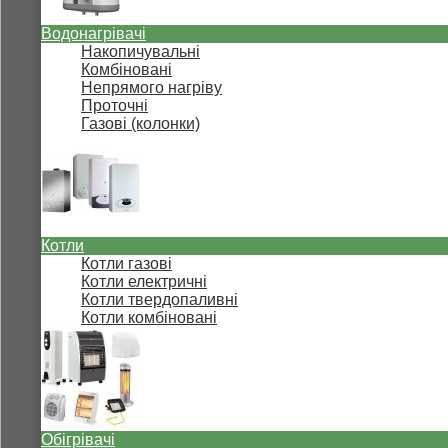
Водонагрівачі
Накопичувальні
Комбіновані
Непрямого нагріву
Проточні
Газові (колонки)
Котли
Котли газові
Котли електричні
Котли твердопаливні
Котли комбіновані
Обігрівачі