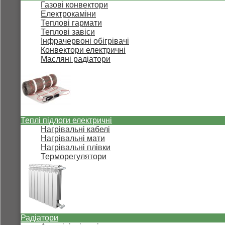
Газові конвектори
Електрокаміни
Теплові гармати
Теплові завіси
Інфрачервоні обігрівачі
Конвектори електричні
Масляні радіатори
Теплі підлоги електричні
Нагрівальні кабелі
Нагрівальні мати
Нагрівальні плівки
Терморегулятори
Радіатори