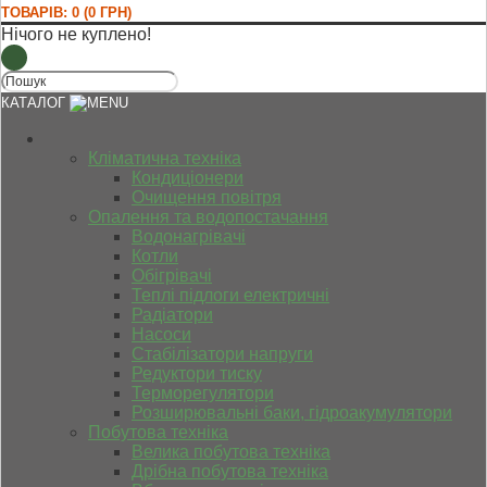
ТОВАРІВ: 0 (0 ГРН)
Нічого не куплено!
КАТАЛОГ
Кліматична техніка
Кондиціонери
Очищення повітря
Опалення та водопостачання
Водонагрівачі
Котли
Обігрівачі
Теплі підлоги електричні
Радіатори
Насоси
Стабілізатори напруги
Редуктори тиску
Терморегулятори
Розширювальні баки, гідроакумулятори
Побутова техніка
Велика побутова техніка
Дрібна побутова техніка