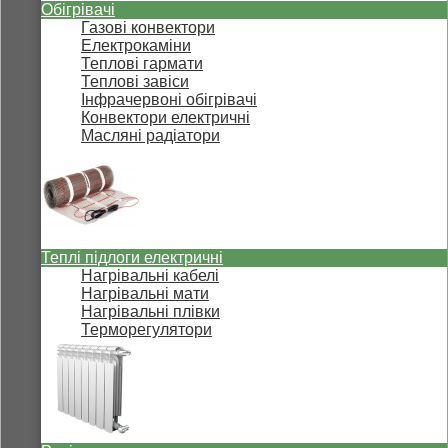
Обігрівачі
Газові конвектори
Електрокаміни
Теплові гармати
Теплові завіси
Інфрачервоні обігрівачі
Конвектори електричні
Масляні радіатори
Теплі підлоги електричні
Нагрівальні кабелі
Нагрівальні мати
Нагрівальні плівки
Терморегулятори