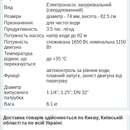
Електронасос занурювальний
Вид
(свердловинний)
Розміри
діаметр - 74 мм, висота - 82.5 см
Призначення
для чистої води
Продуктивність
3.5 тис. л/год
Потужність насосу
напір води до 92 м
Потужність
споживана 1650 Вт, номінальна 1150
двигуна
Вт
Температура
рідини, що
до +35 °С
перекачується
автоконтроль за рівнем води,
Функції
плавний запуск, захист двигуна від
перегріву
Діаметр
випускного
1 1/4"; 1.25"; DN 32"
патрубка
Вага
6.1 кг
Доставка товарів здійснюється по Києву, Київській
області та по всій Україні.