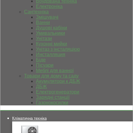
Вбудована техніка
Електроніка
Сантехніка
Змішувачі
Ванни
Душові кабіни
Умивальники
Унітази
Кухонні мийки
Унітаз з інсталяцією
Инсталляция
Біде
Пісуари
Меблі для ванної
Товари для дому та саду
Акумулятори к ДБЖ
ДБЖ
Електрогенератори
Зарядні станції
Газонокосилки
Кліматична техніка