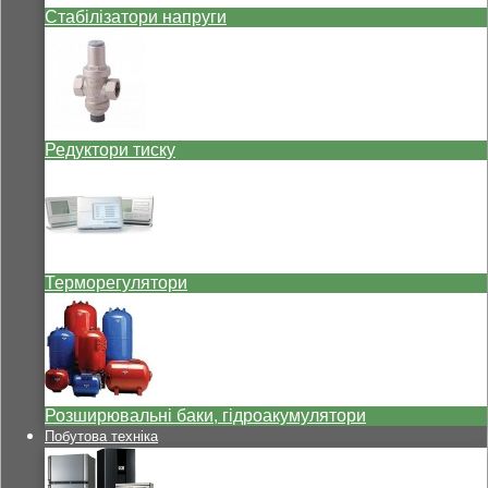
Стабілізатори напруги
Редуктори тиску
Терморегулятори
Розширювальні баки, гідроакумулятори
Побутова техніка