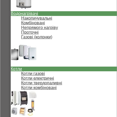
Водонагрівачі
Накопичувальні
Комбіновані
Непрямого нагріву
Проточні
Газові (колонки)
Котли
Котли газові
Котли електричні
Котли твердопаливні
Котли комбіновані