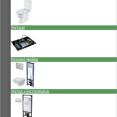
Унітази
Кухонні мийки
Унітаз з інсталяцією