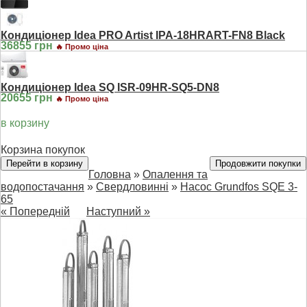
Кондиціонер Idea PRO Artist IPA-18HRART-FN8 Black
36855 грн
🔥 Промо ціна
Кондиціонер Idea SQ ISR-09HR-SQ5-DN8
20655 грн
🔥 Промо ціна
в корзину
Корзина покупок
Перейти в корзину
Продовжити покупки
Головна
»
Опалення та
водопостачання
»
Свердловинні
»
Насос Grundfos SQE 3-
65
« Попередній
Наступний »