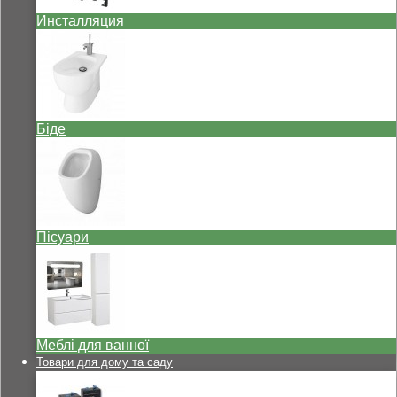
Инсталляция
Біде
Пісуари
Меблі для ванної
Товари для дому та саду