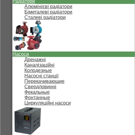
Радіатори
Алюмінієві радіатори
Біметалеві радіатори
Сталеві радіатори
Насоси
Дренажні
Каналізаційні
Колодезные
Насосні станції
Перекачивающие
Свердловинні
Фекальные
Фонтанные
Циркуляційні насоси