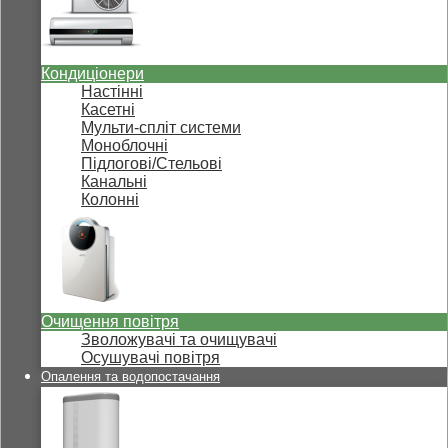
Кондиціонери
Настінні
Касетні
Мульти-спліт системи
Моноблочні
Підлогові/Стельові
Канальні
Колонні
Очищення повітря
Зволожувачі та очищувачі
Осушувачі повітря
Опалення та водопостачання